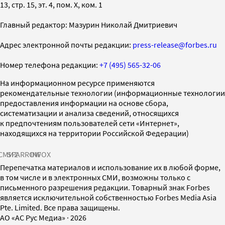
13, стр. 15, эт. 4, пом. X, ком. 1
Главный редактор: Мазурин Николай Дмитриевич
Адрес электронной почты редакции:
press-release@forbes.ru
Номер телефона редакции:
+7 (495) 565-32-06
На информационном ресурсе применяются
рекомендательные технологии (информационные технологии
предоставления информации на основе сбора,
систематизации и анализа сведений, относящихся
к предпочтениям пользователей сети «Интернет»,
находящихся на территории Российской Федерации)
СМИ2
SPARROW
INFOX
Перепечатка материалов и использование их в любой форме,
в том числе и в электронных СМИ, возможны только с
письменного разрешения редакции. Товарный знак Forbes
является исключительной собственностью Forbes Media Asia
Pte. Limited. Все права защищены.
AO «АС Рус Медиа»
·
2026