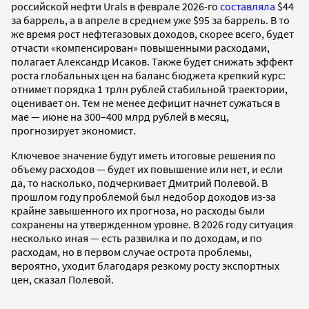
российской нефти Urals в феврале 2026-го
составляла
$44
за баррель, а в апреле в среднем уже $95 за баррель. В то
же время рост нефтегазовых доходов, скорее всего, будет
отчасти «компенсирован» повышенными расходами,
полагает Александр Исаков. Также будет снижать эффект
роста глобальных цен на баланс бюджета крепкий курс:
отнимет порядка 1 трлн рублей стабильной траектории,
оценивает он. Тем не менее дефицит начнет сужаться в
мае — июне на 300–400 млрд рублей в месяц,
прогнозирует экономист.
Ключевое значение будут иметь итоговые решения по
объему расходов — будет их повышение или нет, и если
да, то насколько, подчеркивает Дмитрий Полевой. В
прошлом году проблемой был недобор доходов из-за
крайне завышенного их прогноза, но расходы были
сохранены на утвержденном уровне. В 2026 году ситуация
несколько иная — есть развилка и по доходам, и по
расходам, но в первом случае острота проблемы,
вероятно, уходит благодаря резкому росту экспортных
цен, сказал Полевой.