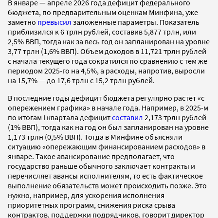
В январе — апреле 2026 года дефицит федерального
бюджета, по предварительным оценкам Минфина, уже
заметно
превысил
заложенные параметры. Показатель
приблизился к 6 трлн рублей, составив 5,877 трлн, или
2,5% ВВП, тогда как за весь год он запланирован на уровне
3,77 трлн (1,6% ВВП). Объем доходов в 11,721 трлн рублей
с начала текущего года сократился по сравнению с тем же
периодом 2025-го на 4,5%, а расходы, напротив, выросли
на 15,7% — до 17,6 трлн с 15,2 трлн рублей.
В последние годы дефицит бюджета регулярно растет «с
опережением графика» в начале года. Например, в 2025-м
по итогам I квартала дефицит
составил
2,173 трлн рублей
(1% ВВП), тогда как на год он был запланирован на уровне
1,173 трлн (0,5% ВВП). Тогда в Минфине объясняли
ситуацию «опережающим финансированием расходов» в
январе. Такое авансирование предполагает, что
государство раньше обычного заключает контракты и
перечисляет авансы исполнителям, то есть фактическое
выполнение обязательств может происходить позже. Это
нужно, например, для ускорения исполнения
приоритетных программ, снижения риска срыва
контрактов, поддержки подрядчиков, говорит директор