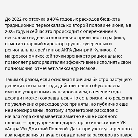
До 2022-го отсечка в 40% годовых расходов бюджета
традиционно пересекалась ко второй половине июня, а в
2025 году и сейчас это происходит с опережением в
несколько недель относительно привычного графика,
отметил старший директор группы суверенных и
региональных рейтингов АКРА Дмитрий Куликов. С
макроэкономической точки зрения это рационально:
позволяет распорядителям эффективнее исполнять свои
полномочия, отмечает Александр Исаков.
Таким образом, если основная причина быстро растущего
дефицита в начале года действительно обусловлена
именно ускоренным авансированием, в течение года
дефицит может сокращаться. «Но есть риски, что решения
по увеличению расходов уже приняты, но публично еще
не анонсированы, поэтому и траектория расходов с
начала года складывается заметно выше исходного
плана», — предупреждает директор по инвестициям УК
«Астра УА» Дмитрий Полевой. Даже при учете ускоренного
авансирования в начале года динамика расходов в январе