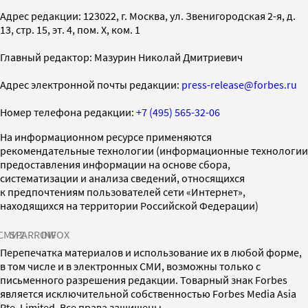
Адрес редакции: 123022, г. Москва, ул. Звенигородская 2-я, д.
13, стр. 15, эт. 4, пом. X, ком. 1
Главный редактор: Мазурин Николай Дмитриевич
Адрес электронной почты редакции:
press-release@forbes.ru
Номер телефона редакции:
+7 (495) 565-32-06
На информационном ресурсе применяются
рекомендательные технологии (информационные технологии
предоставления информации на основе сбора,
систематизации и анализа сведений, относящихся
к предпочтениям пользователей сети «Интернет»,
находящихся на территории Российской Федерации)
СМИ2
SPARROW
INFOX
Перепечатка материалов и использование их в любой форме,
в том числе и в электронных СМИ, возможны только с
письменного разрешения редакции. Товарный знак Forbes
является исключительной собственностью Forbes Media Asia
Pte. Limited. Все права защищены.