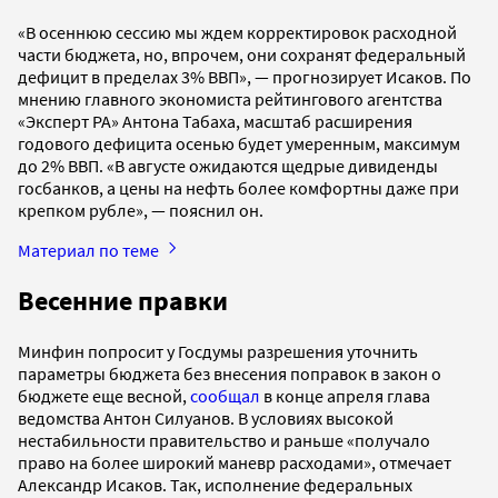
«В осеннюю сессию мы ждем корректировок расходной
части бюджета, но, впрочем, они сохранят федеральный
дефицит в пределах 3% ВВП», — прогнозирует Исаков. По
мнению главного экономиста рейтингового агентства
«Эксперт РА» Антона Табаха, масштаб расширения
годового дефицита осенью будет умеренным, максимум
до 2% ВВП. «В августе ожидаются щедрые дивиденды
госбанков, а цены на нефть более комфортны даже при
крепком рубле», — пояснил он.
Материал по теме
Весенние правки
Минфин попросит у Госдумы разрешения уточнить
параметры бюджета без внесения поправок в закон о
бюджете еще весной,
сообщал
в конце апреля глава
ведомства Антон Силуанов. В условиях высокой
нестабильности правительство и раньше «получало
право на более широкий маневр расходами», отмечает
Александр Исаков. Так, исполнение федеральных