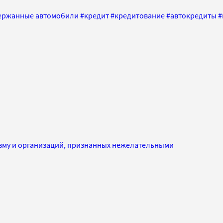
ержанные автомобили
#
кредит
#
кредитование
#
автокредиты
#
изму и организаций, признанных нежелательными