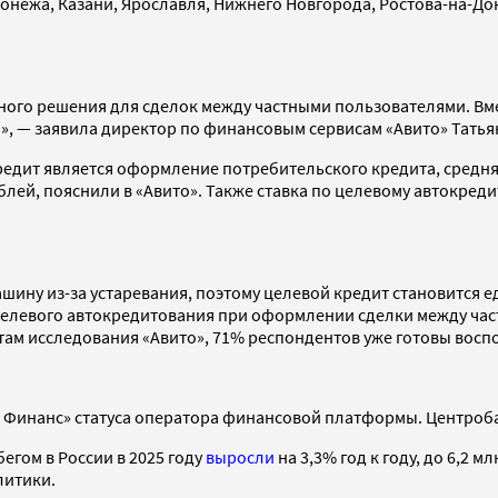
нежа, Казани, Ярославля, Нижнего Новгорода, Ростова-на-Дону
итного решения для сделок между частными пользователями. 
», — заявила директор по финансовым сервисам «Авито» Татья
редит является оформление потребительского кредита, средняя
лей, пояснили в «Авито». Также ставка по целевому автокредит
ину из-за устаревания, поэтому целевой кредит становится е
елевого автокредитования при оформлении сделки между част
татам исследования «Авито», 71% респондентов уже готовы восп
о Финанс» статуса оператора финансовой платформы. Центроба
егом в России в 2025 году
выросли
на 3,3% год к году, до 6,2
литики.