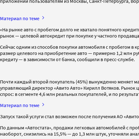
приложении пользователям из Москвы, Санкт-Петербурга, Воро
Материал по теме
«На рынке авто с пробегом долго не хватало понятного кред
рынок — целевой автокредит при покупке у частного продавца
Сейчас одним из способов покупки автомобиля с пробегом в к
размер целевого на приобретение авто — примерно 1,2 млн руб
кредиту — в зависимости от банка, сообщили в пресс-службе.
Почти каждый второй покупатель (45%) вынужденно меняет маш
управляющий директор «Авито Авто» Кирилл Вотяков. Рынок ц
спрос: в сегменте 4,6 млн реальных покупателей, и по резуль
Материал по теме
Запуск такой услуги стал возможен после получения АО «Авит
По данным «Автостата», продажи легковых автомобилей с проб
наоборот, снизились на 15,5% — до 1,3 млн штук, уточняли ана