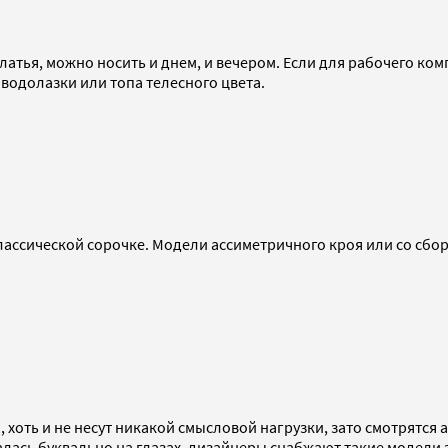
латья, можно носить и днем, и вечером. Если для рабочего ко
водолазки или топа телесного цвета.
классической сорочке. Модели ассиметричного кроя или со сбо
оть и не несут никакой смысловой нагрузки, зато смотрятся а
лась буквально на глазах, дизайнеры снабжают такие модели 