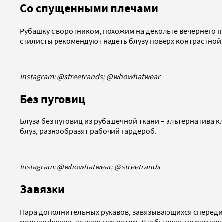
Со спущенными плечами
Рубашку с воротником, похожим на декольте вечернего п
стилисты рекомендуют надеть блузу поверх контрастной 
Instagram: @streetrands; @whowhatwear
Без пуговиц
Блуза без пуговиц из рубашечной ткани – альтернатива 
блуз, разнообразят рабочий гардероб.
Instagram: @whowhatwear; @streetrands
Завязки
Пара дополнительных рукавов, завязывающихся спереди, х
модная фишка, актуальная летом. Чтобы вещь не распада