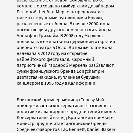
комплектов создано гамбургским дизайнером
Беттиной Шенбах. Меркель предпочитает
жакеты с крупными пуговицами и брюки,
расклешенные от бедра. В начале 2000-х она
носила вещи и другого немецкого дизайнера,
Анны фон Гризхайм. В 2008 году Меркель
появилась в ее платье на церемонии открытия
оперного театра в Осло. В этом же платье она
надевала в 2012 году на открытие
Байрейтского фестиваля. Скромный
патриотичный гардероб Меркель разбавляют
сумки французского бренда Longchamp и
цветастая накидка, купленная будущим
канцлером в 1996 году в Калифорнии.
Британский премьер-министр Терезу Мэй
придерживается консервативных взглядов в
политике и авангардных предпочтений в моде.
Консервативный взгляд Британский премьер-
министр предпочитает английские бренды.
Среди ее фаворитов L.K. Bennett, Daniel Blake и