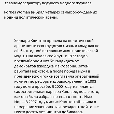
главному редактору ведущего модного журнала.
Forbes Woman выбрал четырех самых обсуждаемых
модниц политической арены.
Хиллари Клинтон провела на политической
арене почти всю трудовую жизнь и кому, как не
ей, быть одной из главных икон политической
моды. Она начала свой путь в 1972 году в
предвыборном штабе кандидата от
демократов Джорджа Макговерна. Затем
работала юристом, а после победа мужа в
президентской гонке возглавила оперативный
комитет по реформе здравоохранения в 1993
году по его просьбе. В 2000 году начинается
самостоятельная карьера Хиллари, после того,
как она была избрана в сенат от штата Нью-
Йорк. В 2007 году миссис Клинтон объявила о
намерении участвовать в президентской гонке.
Почти десять лет Клинтон добивалась