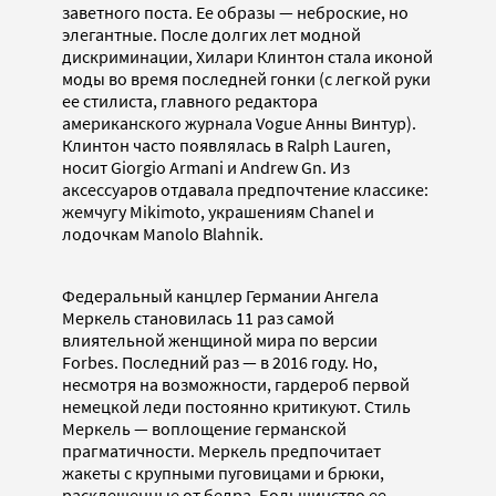
заветного поста. Ее образы — неброские, но
элегантные. После долгих лет модной
дискриминации, Хилари Клинтон стала иконой
моды во время последней гонки (с легкой руки
ее стилиста, главного редактора
американского журнала Vogue Анны Винтур).
Клинтон часто появлялась в Ralph Lauren,
носит Giorgio Armani и Andrew Gn. Из
аксессуаров отдавала предпочтение классике:
жемчугу Mikimoto, украшениям Chanel и
лодочкам Manolo Blahnik.
Федеральный канцлер Германии Ангела
Меркель становилась 11 раз самой
влиятельной женщиной мира по версии
Forbes. Последний раз — в 2016 году. Но,
несмотря на возможности, гардероб первой
немецкой леди постоянно критикуют. Стиль
Меркель — воплощение германской
прагматичности. Меркель предпочитает
жакеты с крупными пуговицами и брюки,
расклешенные от бедра. Большинство ее