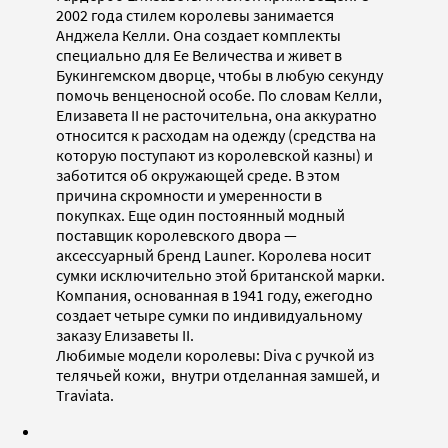
2002 года стилем королевы занимается
Анджела Келли. Она создает комплекты
специально для Ее Величества и живет в
Букингемском дворце, чтобы в любую секунду
помочь венценосной особе. По словам Келли,
Елизавета II не расточительна, она аккуратно
относится к расходам на одежду (средства на
которую поступают из королевской казны) и
заботится об окружающей среде. В этом
причина скромности и умеренности в
покупках. Еще один постоянный модный
поставщик королевского двора —
аксессуарный бренд Launer. Королева носит
сумки исключительно этой британской марки.
Компания, основанная в 1941 году, ежегодно
создает четыре сумки по индивидуальному
заказу Елизаветы II.
Любимые модели королевы: Diva с ручкой из
телячьей кожи, внутри отделанная замшей, и
Traviata.