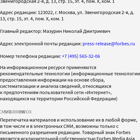
Звенигородская 2-я, д. 13, стр. 15, эт. 4, пом. X, ком. 1
Адрес редакции: 123022, г. Москва, ул. Звенигородская 2-я, д.
13, стр. 15, эт. 4, пом. X, ком. 1
Главный редактор: Мазурин Николай Дмитриевич
Адрес электронной почты редакции:
press-release@forbes.ru
Номер телефона редакции:
+7 (495) 565-32-06
На информационном ресурсе применяются
рекомендательные технологии (информационные технологии
предоставления информации на основе сбора,
систематизации и анализа сведений, относящихся
к предпочтениям пользователей сети «Интернет»,
находящихся на территории Российской Федерации)
СМИ2
SPARROW
INFOX
Перепечатка материалов и использование их в любой форме,
в том числе и в электронных СМИ, возможны только с
письменного разрешения редакции. Товарный знак Forbes
является исключительной собственностью Forbes Media Asia