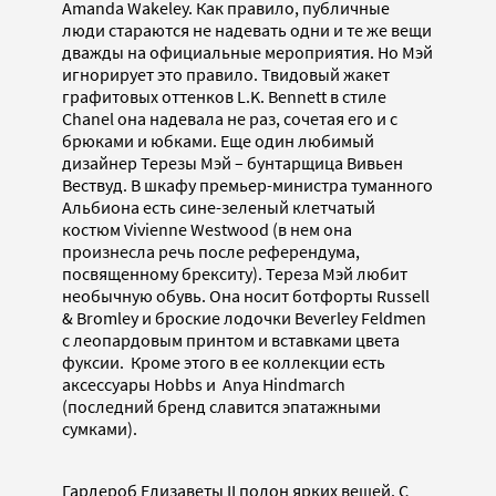
Amanda Wakeley. Как правило, публичные
люди стараются не надевать одни и те же вещи
дважды на официальные мероприятия. Но Мэй
игнорирует это правило. Твидовый жакет
графитовых оттенков L.K. Bennett в стиле
Chanel она надевала не раз, сочетая его и с
брюками и юбками. Еще один любимый
дизайнер Терезы Мэй – бунтарщица Вивьен
Вествуд. В шкафу премьер-министра туманного
Альбиона есть сине-зеленый клетчатый
костюм Vivienne Westwood (в нем она
произнесла речь после референдума,
посвященному брекситу). Тереза Мэй любит
необычную обувь. Она носит ботфорты Russell
& Bromley и броские лодочки Beverley Feldmen
с леопардовым принтом и вставками цвета
фуксии. Кроме этого в ее коллекции есть
аксессуары Hobbs и Anya Hindmarch
(последний бренд славится эпатажными
сумками).
Гардероб Елизаветы II полон ярких вещей. С