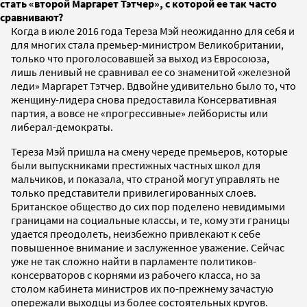
стать «второй Маргарет Тэтчер», с которой ее так часто
сравнивают?
Когда в июле 2016 года Тереза Мэй неожиданно для себя и
для многих стала премьер-министром Великобритании,
только что проголосовавшей за выход из Евросоюза,
лишь ленивый не сравнивал ее со знаменитой «железной
леди» Маргарет Тэтчер. Вдвойне удивительно было то, что
женщину-лидера снова предоставила Консервативная
партия, а вовсе не «прогрессивные» лейбористы или
либерал-демократы.
Тереза Мэй пришла на смену череде премьеров, которые
были выпускниками престижных частных школ для
мальчиков, и показала, что страной могут управлять не
только представители привилегированных слоев.
Британское общество до сих пор поделено невидимыми
границами на социальные классы, и те, кому эти границы
удается преодолеть, неизбежно привлекают к себе
повышенное внимание и заслуженное уважение. Сейчас
уже не так сложно найти в парламенте политиков-
консерваторов с корнями из рабочего класса, но за
столом кабинета министров их по-прежнему зачастую
опережали выходцы из более состоятельных кругов.