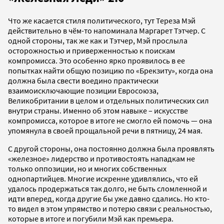
Что же касается стиля политического, тут Тереза Мэй
действительно в чём-то напоминала Маргарет Тэтчер. С
одной стороны, так же как и Тэтчер, Мэй прослыла
осторожностью и приверженностью к поискам
компромисса. Это особенно ярко проявилось в ее
попытках найти общую позицию по «Брекзиту», когда она
должна была свести воедино практически
взаимоисключающие позиции Евросоюза,
Великобритании в целом и отдельных политических сил
внутри страны. Именно об этом навыке – искусстве
компромисса, которое в итоге не смогло ей помочь — она
упомянула в своей прощальной речи в пятницу, 24 мая.
С другой стороны, она постоянно должна была проявлять
«железное» лидерство и противостоять нападкам не
только оппозиции, но и многих собственных
однопартийцев. Многие искренне удивлялись, что ей
удалось продержаться так долго, не быть сломленной и
идти вперед, когда другие бы уже давно сдались. Но кто-
то видел в этом упрямство и потерю связи с реальностью,
которые в итоге и погубили Мэй как премьера.