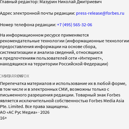
Главный редактор: Мазурин Николай Дмитриевич
Адрес электронной почты редакции:
press-release@forbes.ru
Номер телефона редакции:
+7 (495) 565-32-06
На информационном ресурсе применяются
рекомендательные технологии (информационные технологии
предоставления информации на основе сбора,
систематизации и анализа сведений, относящихся
к предпочтениям пользователей сети «Интернет»,
находящихся на территории Российской Федерации)
СМИ2
SPARROW
INFOX
Перепечатка материалов и использование их в любой форме,
в том числе и в электронных СМИ, возможны только с
письменного разрешения редакции. Товарный знак Forbes
является исключительной собственностью Forbes Media Asia
Pte. Limited. Все права защищены.
AO «АС Рус Медиа»
·
2026
16+