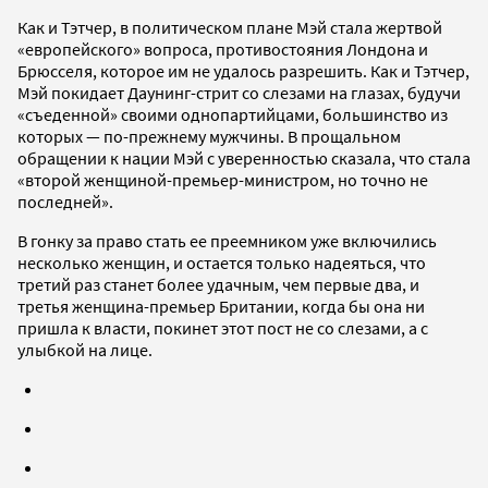
Как и Тэтчер, в политическом плане Мэй стала жертвой
«европейского» вопроса, противостояния Лондона и
Брюсселя, которое им не удалось разрешить. Как и Тэтчер,
Мэй покидает Даунинг-стрит со слезами на глазах, будучи
«съеденной» своими однопартийцами, большинство из
которых — по-прежнему мужчины. В прощальном
обращении к нации Мэй с уверенностью сказала, что стала
«второй женщиной-премьер-министром, но точно не
последней».
В гонку за право стать ее преемником уже включились
несколько женщин, и остается только надеяться, что
третий раз станет более удачным, чем первые два, и
третья женщина-премьер Британии, когда бы она ни
пришла к власти, покинет этот пост не со слезами, а с
улыбкой на лице.