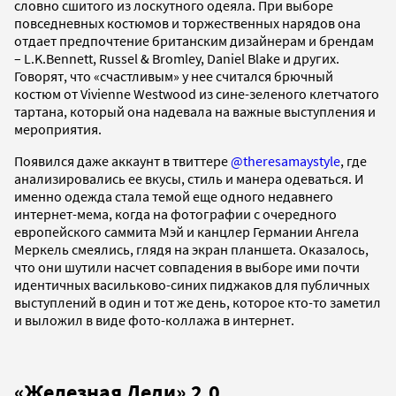
словно сшитого из лоскутного одеяла. При выборе
повседневных костюмов и торжественных нарядов она
отдает предпочтение британским дизайнерам и брендам
– L.K.Bennett, Russel & Bromley, Daniel Blake и других.
Говорят, что «счастливым» у нее считался брючный
костюм от Vivienne Westwood из сине-зеленого клетчатого
тартана, который она надевала на важные выступления и
мероприятия.
Появился даже аккаунт в твиттере
@theresamaystyle
, где
анализировались ее вкусы, стиль и манера одеваться. И
именно одежда стала темой еще одного недавнего
интернет-мема, когда на фотографии с очередного
европейского саммита Мэй и канцлер Германии Ангела
Меркель смеялись, глядя на экран планшета. Оказалось,
что они шутили насчет совпадения в выборе ими почти
идентичных васильково-синих пиджаков для публичных
выступлений в один и тот же день, которое кто-то заметил
и выложил в виде фото-коллажа в интернет.
«Железная Леди» 2.0