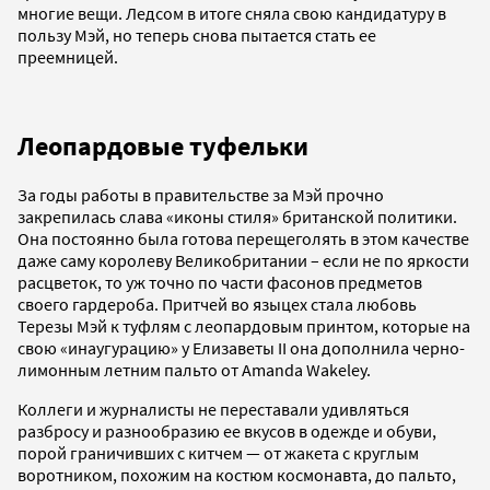
многие вещи. Ледсом в итоге сняла свою кандидатуру в
пользу Мэй, но теперь снова пытается стать ее
преемницей.
Леопардовые туфельки
За годы работы в правительстве за Мэй прочно
закрепилась слава «иконы стиля» британской политики.
Она постоянно была готова перещеголять в этом качестве
даже саму королеву Великобритании – если не по яркости
расцветок, то уж точно по части фасонов предметов
своего гардероба. Притчей во языцех стала любовь
Терезы Мэй к туфлям с леопардовым принтом, которые на
свою «инаугурацию» у Елизаветы II она дополнила черно-
лимонным летним пальто от Amanda Wakeley.
Коллеги и журналисты не переставали удивляться
разбросу и разнообразию ее вкусов в одежде и обуви,
порой граничивших с китчем — от жакета с круглым
воротником, похожим на костюм космонавта, до пальто,