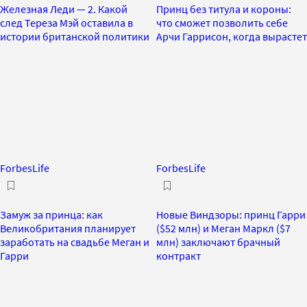
Железная Леди — 2. Какой
Принц без титула и короны:
след Тереза Мэй оставила в
что сможет позволить себе
истории британской политики
Арчи Гаррисон, когда вырастет
ForbesLife
ForbesLife
Замуж за принца: как
Новые Виндзоры: принц Гарри
Великобритания планирует
($52 млн) и Меган Маркл ($7
заработать на свадьбе Меган и
млн) заключают брачный
Гарри
контракт