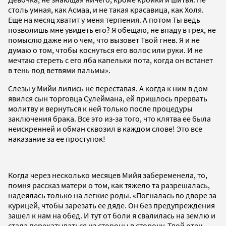
столь умная, как Асмаа, и не такая красавица, как Холя.
Еще на месяц хватит у меня терпения. А потом Ты ведь
позволишь мне увидеть его? Я обещаю, не впаду в грех, не
помыслю даже ни о чем, что вызовет Твой гнев. Я и не
думаю о том, чтобы коснуться его волос или руки. И не
мечтаю стереть с его лба капельки пота, когда он встанет
в тень под ветвями пальмы».
Слезы у Мийи лились не переставая. А когда к ним в дом
явился сын торговца Сулеймана, ей пришлось прервать
молитву и вернуться к ней только после процедуры
заключения брака. Все это из-за того, что клятва ее была
неискренней и обман сквозил в каждом слове! Это все
наказание за ее проступок!
Когда через несколько месяцев Мийя забеременела, то,
помня рассказ матери о том, как тяжело та разрешалась,
надеялась только на легкие роды. «Погналась во дворе за
курицей, чтобы зарезать ее дяде. Он без предупреждения
зашел к нам на обед. И тут от боли я свалилась на землю и
стала перекатываться из стороны в сторону. Твой отец