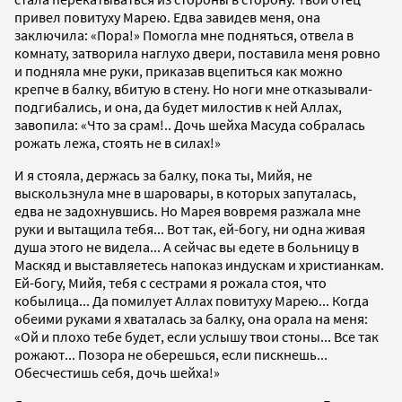
привел повитуху Марею. Едва завидев меня, она
заключила: «Пора!» Помогла мне подняться, отвела в
комнату, затворила наглухо двери, поставила меня ровно
и подняла мне руки, приказав вцепиться как можно
крепче в балку, вбитую в стену. Но ноги мне отказывали-
подгибались, и она, да будет милостив к ней Аллах,
завопила: «Что за срам!.. Дочь шейха Масуда собралась
рожать лежа, стоять не в силах!»
И я стояла, держась за балку, пока ты, Мийя, не
выскользнула мне в шаровары, в которых запуталась,
едва не задохнувшись. Но Марея вовремя разжала мне
руки и вытащила тебя... Вот так, ей-богу, ни одна живая
душа этого не видела... А сейчас вы едете в больницу в
Маскяд и выставляетесь напоказ индускам и христианкам.
Ей-богу, Мийя, тебя с сестрами я рожала стоя, что
кобылица... Да помилует Аллах повитуху Марею... Когда
обеими руками я хваталась за балку, она орала на меня:
«Ой и плохо тебе будет, если услышу твои стоны... Все так
рожают... Позора не оберешься, если пискнешь...
Обесчестишь себя, дочь шейха!»