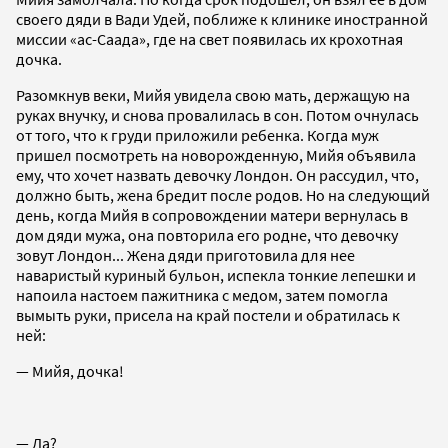
своего дяди в Вади Удей, поближе к клинике иностранной
миссии «ас-Саада», где на свет появилась их крохотная
дочка.
Разомкнув веки, Мийя увидела свою мать, держащую на
руках внучку, и снова провалилась в сон. Потом очнулась
от того, что к груди приложили ребенка. Когда муж
пришел посмотреть на новорожденную, Мийя объявила
ему, что хочет назвать девочку Лондон. Он рассудил, что,
должно быть, жена бредит после родов. Но на следующий
день, когда Мийя в сопровождении матери вернулась в
дом дяди мужа, она повторила его родне, что девочку
зовут Лондон... Жена дяди приготовила для нее
наваристый куриный бульон, испекла тонкие лепешки и
напоила настоем пажитника с медом, затем помогла
вымыть руки, присела на край постели и обратилась к
ней:
— Мийя, дочка!
— Да?