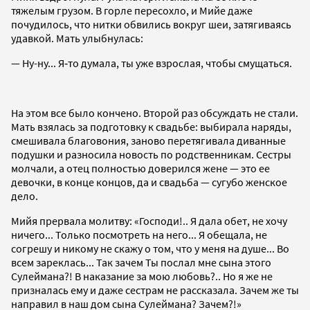
тяжелым грузом. В горле пересохло, и Мийе даже
почудилось, что нитки обвились вокруг шеи, затягиваясь
удавкой. Мать улыбнулась:
— Ну-ну... Я‑то думала, ты уже взрослая, чтобы смущаться.
На этом все было кончено. Второй раз обсуждать не стали.
Мать взялась за подготовку к свадьбе: выбирала наряды,
смешивала благовония, заново перетягивала диванные
подушки и разносила новость по родственникам. Сестры
молчали, а отец полностью доверился жене — это ее
девочки, в конце концов, да и свадьба — сугубо женское
дело.
Мийя прервала молитву: «Господи!.. Я дала обет, не хочу
ничего... Только посмотреть на него... Я обещала, не
согрешу и никому не скажу о том, что у меня на душе... Во
всем зареклась... Так зачем Ты послал мне сына этого
Сулеймана?! В наказание за мою любовь?.. Но я же не
призналась ему и даже сестрам не рассказала. Зачем же ты
направил в наш дом сына Сулеймана? Зачем?!»