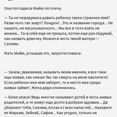
Она погладила Мийю по плечу.
— Ты не передумала давать ребенку такое странное имя?
Разве кого так зовут? Лондон!.. Это ж название города... Не
нашего, не мусульманского... Мы все в толк взять не
можем... Ты в себя еще не пришла, потом еще раз обдумай,
как назвать девочку. Можно в честь твоей матери —
Салима.
Мать Мийи, услышав это, запротестовала:
— Зачем, уважаемая, называть моим именем, я все-таки
еще живая, как-никак! Вы так смерть на меня накличете!
Если ребенок мое имя заберет, то и место мое среди
живых займет. Жена дяди опомнилась.
— Боже упаси! Ведь многие называют детей в честь живых
родителей, и те живут еще долго в добром здравии... Да
убережет тебя, Салима, Аллах от всех напастей... Назовите
ее Марьям, Зейнаб, Сафия... Как угодно, только не