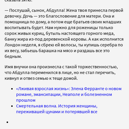
— Послушай, сынок, Абдулла! Жена твоя принесла первой
девочку. Дочь — это благословение для матери. Она и
помощница по дому, а потом еще братьев своих младших
воспитывать будет. Нам нужно для роженицы только
сорок живых куриц, бутыль настоящего горного меда,
банку жира из-под деревенской коровы. А как исполнится
Лондон неделя, я сбрею ей волосы, ты купишь серебра по
их весу, забьешь барашка на мясо и раздашь все это
бедным.
Имя внучки она произнесла с такой торжественностью,
что Абдулла переменился в лице, но не стал перечить,
кивнул и отвез семью к теще домой.
«Лживая взрослая жизнь»: Элена Ферранте о новом
романе, эмансипации, Неаполе и болезненном
прошлом
Смертельная волна. История женщины,
переживашей цунами и потерявшей все