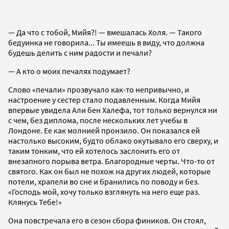
— Да что с тобой, Мийя?! — вмешалась Холя. — Такого
бедуинка не говорила... Ты имеешь в виду, что должна
будешь делить с ним радости и печали?
— А кто о моих печалях подумает?
Слово «печали» прозвучало как-то непривычно, и
настроение у сестер стало подавленным. Когда Мийя
впервые увидела Али бен Халефа, тот только вернулся ни
с чем, без диплома, после нескольких лет учебы в
Лондоне. Ее как молнией пронзило. Он показался ей
настолько высоким, будто облако окутывало его сверху, и
таким тонким, что ей хотелось заслонить его от
внезапного порыва ветра. Благородные черты. Что-то от
святого. Как он был не похож на других людей, которые
потели, храпели во сне и бранились по поводу и без.
«Господь мой, хочу только взглянуть на него еще раз.
Клянусь Тебе!»
Она повстречала его в сезон сбора фиников. Он стоял,