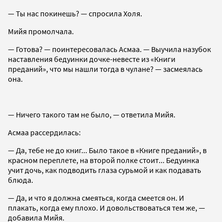
— Ты нас покинешь? — спросила Холя.
Мийя промолчала.
— Готова? — поинтересовалась Асмаа. — Выучила назубок
наставления бедуинки дочке-невесте из «Книги
преданий», что мы нашли тогда в чулане? — засмеялась
она.
— Ничего такого там не было, — ответила Мийя.
Асмаа рассердилась:
— Да, тебе не до книг... Было такое в «Книге преданий», в
красном переплете, на второй полке стоит... Бедуинка
учит дочь, как подводить глаза сурьмой и как подавать
блюда.
— Да, и что я должна смеяться, когда смеется он. И
плакать, когда ему плохо. И довольствоваться тем же, —
добавила Мийя.