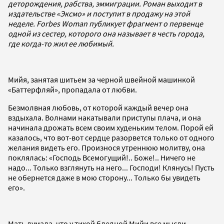
деторождения, рабства, эммиграции. Роман выходит в
издательстве «Эксмо» и поступит в продажу на этой
неделе. Forbes Woman публикует фрагмент о первенце
одной из сестер, которого она называет в честь города,
где когда-то жил ее любимый.
Мийя, занятая шитьем за черной швейной машинкой
«Баттерфляй», пропадала от любви.
Безмолвная любовь, от которой каждый вечер она
вздыхала. Волнами накатывали приступы плача, и она
начинала дрожать всем своим худеньким телом. Порой ей
казалось, что вот-вот сердце разорвется только от одного
желания видеть его. Произнося утреннюю молитву, она
поклялась: «Господь Всемогущий!.. Боже!.. Ничего не
надо... Только взглянуть на него... Господи! Клянусь! Пусть
не обернется даже в мою сторону... Только бы увидеть
его».
Мать думала, что у тихой бледной Мийи все мысли