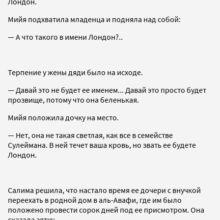
Лондон.
Мийя подхватила младенца и подняла над собой:
— А что такого в имени Лондон?..
Терпение у жены дяди было на исходе.
— Давай это не будет ее именем... Давай это просто будет
прозвище, потому что она беленькая.
Мийя положила дочку на место.
— Нет, она не такая светлая, как все в семействе
Сулеймана. В ней течет ваша кровь, но звать ее будете
Лондон.
Салима решила, что настало время ее дочери с внучкой
переехать в родной дом в аль-Авафи, где им было
положено провести сорок дней под ее присмотром. Она
сказала зятю: