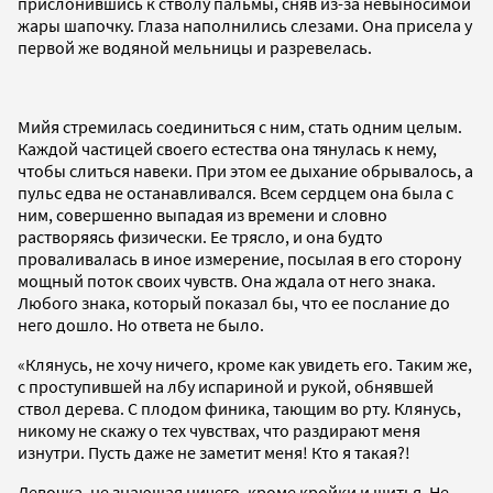
прислонившись к стволу пальмы, сняв из-за невыносимой
жары шапочку. Глаза наполнились слезами. Она присела у
первой же водяной мельницы и разревелась.
Мийя стремилась соединиться с ним, стать одним целым.
Каждой частицей своего естества она тянулась к нему,
чтобы слиться навеки. При этом ее дыхание обрывалось, а
пульс едва не останавливался. Всем сердцем она была с
ним, совершенно выпадая из времени и словно
растворяясь физически. Ее трясло, и она будто
проваливалась в иное измерение, посылая в его сторону
мощный поток своих чувств. Она ждала от него знака.
Любого знака, который показал бы, что ее послание до
него дошло. Но ответа не было.
«Клянусь, не хочу ничего, кроме как увидеть его. Таким же,
с проступившей на лбу испариной и рукой, обнявшей
ствол дерева. С плодом финика, тающим во рту. Клянусь,
никому не скажу о тех чувствах, что раздирают меня
изнутри. Пусть даже не заметит меня! Кто я такая?!
Девочка, не знающая ничего, кроме кройки и шитья. Не