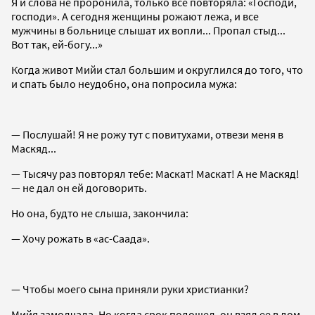
Я и слова не проронила, только все повторяла: «Господи,
господи». А сегодня женщины рожают лежа, и все
мужчины в больнице слышат их вопли... Пропал стыд...
Вот так, ей-богу...»
Когда живот Мийи стал большим и округлился до того, что
и спать было неудобно, она попросила мужа:
— Послушай! Я не рожу тут с повитухами, отвези меня в
Маскяд...
— Тысячу раз повторял тебе: Маскат! Маскат! А не Маскяд!
— не дал он ей договорить.
Но она, будто не слыша, закончила:
— Хочу рожать в «ас-Саада».
— Чтобы моего сына приняли руки христианки?
Мийя замолчала. Но когда срок подошел, он взял ее в дом