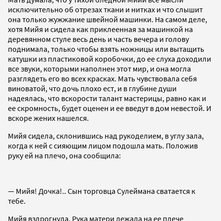
исключительно об отрезах ткани и нитках и что слышит
она только жужжание швейной машинки. На самом деле,
хотя Мийя и сидела как приклеенная за машинкой на
деревянном стуле весь день и часть вечера и голову
поднимала, только чтобы взять ножницы или вытащить
катушки из пластиковой коробочки, до ее слуха доходили
все звуки, которыми наполнен этот мир, и она могла
разглядеть его во всех красках. Мать чувствовала себя
виноватой, что дочь плохо ест, и в глубине души
надеялась, что вскорости талант мастерицы, равно как и
ее скромность, будет оценен и ее введут в дом невестой. И
вскоре жених нашелся.
Мийя сидела, склонившись над рукоделием, в углу зала,
когда к ней с сияющим лицом подошла мать. Положив
руку ей на плечо, она сообщила:
— Мийя! Дочка!.. Сын торговца Сулеймана сватается к
тебе.
Мийя вздрогнула. Рука матери лежала на ее плече