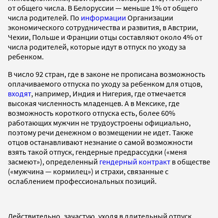
от общего числа. В Белоруссии — меньше 1% от общего
числа родителей. По
информации
Организации
экономического сотрудничества и развития, в Австрии,
Чехии, Польше и Франции отцы составляют около 4% от
числа родителей, которые идут в отпуск по уходу за
ребенком.
В число 92 стран, где в законе не прописана возможность
оплачиваемого отпуска по уходу за ребенком для отцов,
входят
, например, Индия и Нигерия, где отмечается
высокая численность младенцев. А в Мексике, где
возможность короткого отпуска есть, более 60%
работающих мужчин не трудоустроены официально,
поэтому речи денежном о возмещении не идет. Также
отцов останавливают незнание о самой возможности
взять такой отпуск, гендерные предрассудки («меня
засмеют»), определенный
гендерный контракт
в обществе
(«мужчина — кормилец») и страхи, связанные с
ослаблением профессиональных позиций.
Действительно, зачастую, уходя в длительный отпуск,