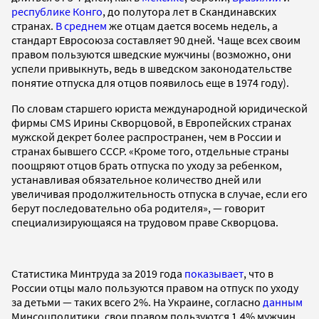
республике Конго
, до полутора лет в Скандинавских
странах.
В среднем
же отцам дается восемь недель, а
стандарт Евросоюза составляет 90 дней. Чаще всех своим
правом пользуются шведские мужчины (возможно, они
успели привыкнуть, ведь в шведском законодательстве
понятие отпуска для отцов появилось еще в 1974 году).
По словам старшего юриста международной юридической
фирмы CMS Ирины Скворцовой, в Европейских странах
мужской декрет более распространен, чем в России и
странах бывшего СССР. «Кроме того, отдельные страны
поощряют отцов брать отпуска по уходу за ребенком,
устанавливая обязательное количество дней или
увеличивая продолжительность отпуска в случае, если его
берут последовательно оба родителя», — говорит
специализирующаяся на трудовом праве Скворцова.
Статистика Минтруда за 2019 года
показывает
, что в
России отцы мало пользуются правом на отпуск по уходу
за детьми — таких всего 2%. На Украине, согласно
данным
Минсоцполитики, свои правом пользуются 1,4% мужчин