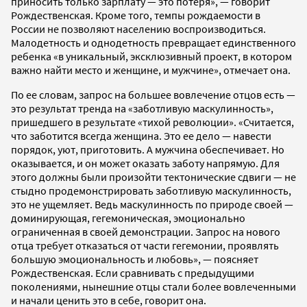
приносить только зарплату — это потеря», — говорит
Рождественская. Кроме того, темпы рождаемости в
России не позволяют населению воспроизводиться.
Малодетность и однодетность превращает единственного
ребенка «в уникальный, эксклюзивный проект, в котором
важно найти место и женщине, и мужчине», отмечает она.
По ее словам, запрос на большее вовлечение отцов есть —
это результат тренда на «заботливую маскулинность»,
пришедшего в результате «тихой революции». «Считается,
что заботится всегда женщина. Это ее дело — навести
порядок, уют, приготовить. А мужчина обеспечивает. Но
оказывается, и он может оказать заботу напрямую. Для
этого должны были произойти тектонические сдвиги — не
стыдно продемонстрировать заботливую маскулинность,
это не ущемляет. Ведь маскулинность по природе своей —
доминирующая, гегемоническая, эмоционально
ограниченная в своей демонстрации. Запрос на нового
отца требует отказаться от части гегемонии, проявлять
большую эмоциональность и любовь», — поясняет
Рождественская. Если сравнивать с предыдущими
поколениями, нынешние отцы стали более вовлеченными
и начали ценить это в себе, говорит она.