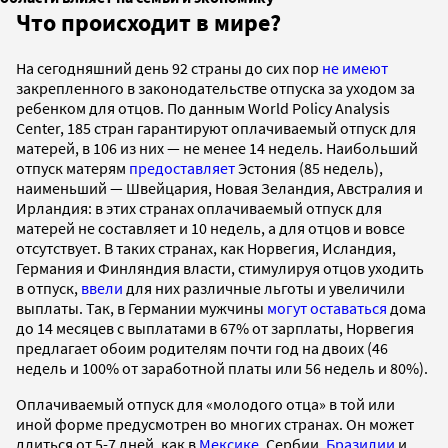
Что происходит в мире?
На сегодняшний день 92 страны до сих пор
не имеют
закрепленного в законодательстве отпуска за уходом за
ребенком для отцов. По данным World Policy Analysis
Center, 185 стран гарантируют оплачиваемый отпуск для
матерей, в 106 из них — не менее 14 недель. Наибольший
отпуск матерям
предоставляет
Эстония (85 недель),
наименьший — Швейцария, Новая Зеландия, Австралия и
Ирландия: в этих странах оплачиваемый отпуск для
матерей не составляет и 10 недель, а для отцов и вовсе
отсутствует. В таких странах, как Норвегия, Исландия,
Германия и Финляндия власти, стимулируя отцов уходить
в отпуск,
ввели
для них различные льготы и увеличили
выплаты. Так, в Германии мужчины
могут оставаться
дома
до 14 месяцев с выплатами в 67% от зарплаты, Норвегия
предлагает обоим родителям почти год на двоих (46
недель и 100% от заработной платы или 56 недель и 80%).
Оплачиваемый отпуск для «молодого отца» в той или
иной форме предусмотрен во многих странах. Он может
длиться от 5-7 дней, как в
Мексике
, Сербии,
Бразилии
и