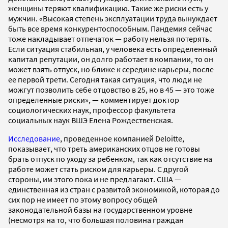
женщины теряют квалификацию. Такие же риски есть у
мужчин. «Высокая степень эксплуатации труда вынуждает
быть все время конкурентоспособным. Пандемия сейчас
тоже накладывает отпечаток — работу нельзя потерять.
Если ситуация стабильная, у человека есть определенный
капитал репутации, он долго работает в компании, то он
может взять отпуск, но ближе к середине карьеры, после
ее первой трети. Сегодня такая ситуация, что люди не
можгут позволить себе отцовство в 25, но в 45 — это тоже
определенные риски», — комментирует доктор
социологических наук, профессор факультета
социальных наук ВШЭ Елена Рождественская.
Исследование
, проведенное компанией Deloitte,
показывает, что треть американских отцов не готовы
брать отпуск по уходу за ребенком, так как отсутствие на
работе может стать риском для карьеры. С другой
стороны, им этого пока и не предлагают. США —
единственная из стран с развитой экономикой, которая до
сих пор не имеет по этому вопросу общей
законодательной базы на государственном уровне
(несмотря на то, что большая половина граждан