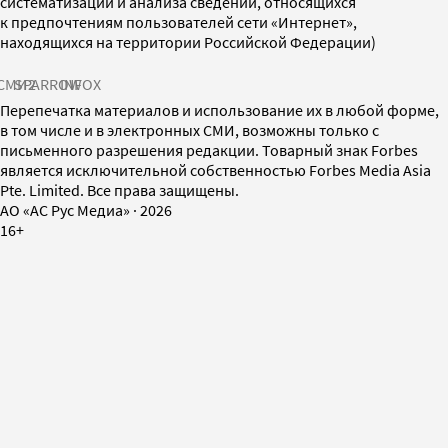
систематизации и анализа сведений, относящихся
к предпочтениям пользователей сети «Интернет»,
находящихся на территории Российской Федерации)
СМИ2
SPARROW
INFOX
Перепечатка материалов и использование их в любой форме,
в том числе и в электронных СМИ, возможны только с
письменного разрешения редакции. Товарный знак Forbes
является исключительной собственностью Forbes Media Asia
Pte. Limited. Все права защищены.
AO «АС Рус Медиа»
·
2026
16+