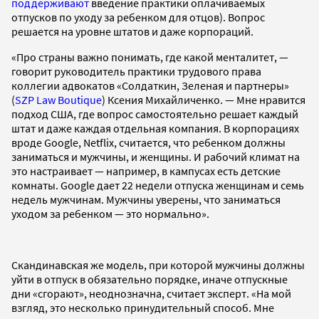
поддерживают
введение практики оплачиваемых
отпусков по уходу за ребенком для отцов). Вопрос
решается на уровне штатов и даже корпораций.
«Про страны важно понимать, где какой менталитет, —
говорит руководитель практики трудового права
коллегии адвокатов «Солдаткин, Зеленая и партнеры»
(
SZP Law Boutique
) Ксения Михайличенко. — Мне нравится
подход США, где вопрос самостоятельно решает каждый
штат и даже каждая отдельная компания. В корпорациях
вроде Google, Netflix, считается, что ребенком должны
заниматься и мужчины, и женщины. И рабочий климат на
это настраивает — например, в кампусах есть детские
комнаты. Google дает 22 недели отпуска женщинам и семь
недель мужчинам. Мужчины уверены, что заниматься
уходом за ребенком — это нормально».
Скандинавская же модель, при которой мужчины должны
уйти в отпуск в обязательно порядке, иначе отпускные
дни «сгорают», неоднозначна, считает эксперт. «На мой
взгляд, это несколько принудительный способ. Мне