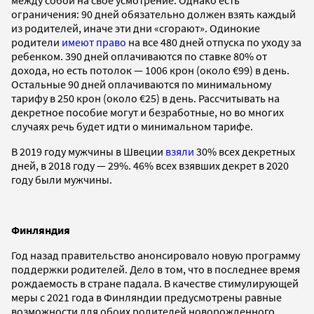
ограничения: 90 дней обязательно должен взять каждый
из родителей, иначе эти дни «сгорают». Одинокие
родители
имеют право
на все 480 дней отпуска по уходу за
ребенком. 390 дней оплачиваются по ставке 80% от
дохода, но есть потолок — 1006 крон (около €99) в день.
Остальные 90 дней оплачиваются по минимальному
тарифу в 250 крон (около €25) в день. Рассчитывать на
декретное пособие могут и безработные, но во многих
случаях речь будет идти о минимальном тарифе.
В 2019 году мужчины в Швеции
взяли
30% всех декретных
дней, в 2018 году — 29%. 46% всех взявших декрет в 2020
году были мужчины.
Финляндия
Год назад правительство анонсировало новую программу
поддержки родителей. Дело в том, что в последнее время
рождаемость в стране падала. В качестве стимулирующей
меры с 2021 года в Финляндии предусмотрены равные
возможности для обоих родителей новорожденного.