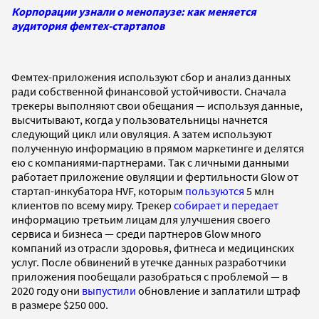
Корпорации узнали о менопаузе: как меняется
аудитория фемтех-стартапов
Фемтех-приложения используют сбор и анализ данных
ради собственной финансовой устойчивости. Сначала
трекеры выполняют свои обещания — используя данные,
высчитывают, когда у пользовательницы начнется
следующий цикл или овуляция. А затем используют
полученную информацию в прямом маркетинге и делятся
ею с компаниями-партнерами. Так с личными данными
работает приложение овуляции и фертильности Glow от
стартап-инкубатора HVF, которым
пользуются
5 млн
клиентов по всему миру. Трекер
собирает и передает
информацию третьим лицам для улучшения своего
сервиса и бизнеса — среди партнеров Glow много
компаний из отрасли здоровья, фитнеса и медицинских
услуг. После обвинений в утечке данных разработчики
приложения пообещали разобраться с проблемой — в
2020 году они
выпустили
обновление и заплатили штраф
в размере $250 000.