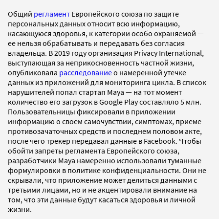
Общий
регламент
Европейского союза по защите
персональных данных относит всю информацию,
касающуюся здоровья, к категории особо охраняемой —
ее нельзя обрабатывать и передавать без согласия
владельца. В 2019 году организация Privacy International,
выступающая за неприкосновенность частной жизни,
опубликовала
расследование
о намеренной утечке
данных из приложений для мониторинга цикла. В список
нарушителей попал стартап Maya — на тот момент
количество его загрузок в Google Play составляло 5 млн.
Пользовательницы фиксировали в приложении
информацию о своем самочувствии, симптомах, приеме
противозачаточных средств и последнем половом акте,
после чего трекер передавал данные в Facebook. Чтобы
обойти запреты регламента Европейского союза,
разработчики Maya намеренно использовали туманные
формулировки в политике конфиденциальности. Они не
скрывали, что приложение может делиться данными с
третьими лицами, но и не акцентировали внимание на
том, что эти данные будут касаться здоровья и личной
жизни.