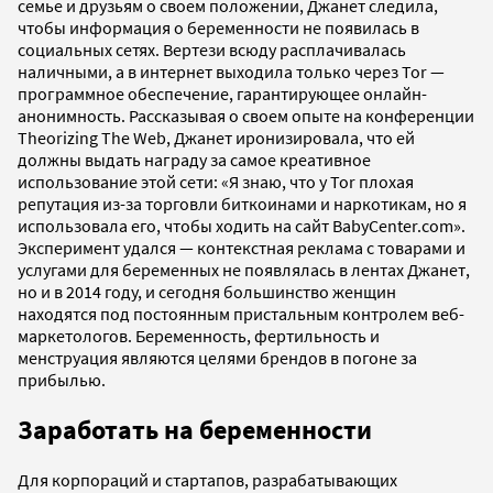
семье и друзьям о своем положении, Джанет следила,
чтобы информация о беременности не появилась в
социальных сетях. Вертези всюду расплачивалась
наличными, а в интернет выходила только через Tor —
программное обеспечение, гарантирующее онлайн-
анонимность. Рассказывая о своем опыте на конференции
Theorizing The Web, Джанет иронизировала, что ей
должны выдать награду за самое креативное
использование этой сети: «Я знаю, что у Tor плохая
репутация из-за торговли биткоинами и наркотикам, но я
использовала его, чтобы ходить на сайт BabyCenter.com».
Эксперимент удался — контекстная реклама с товарами и
услугами для беременных не появлялась в лентах Джанет,
но и в 2014 году, и сегодня большинство женщин
находятся под постоянным пристальным контролем веб-
маркетологов. Беременность, фертильность и
менструация являются целями брендов в погоне за
прибылью.
Заработать на беременности
Для корпораций и стартапов, разрабатывающих