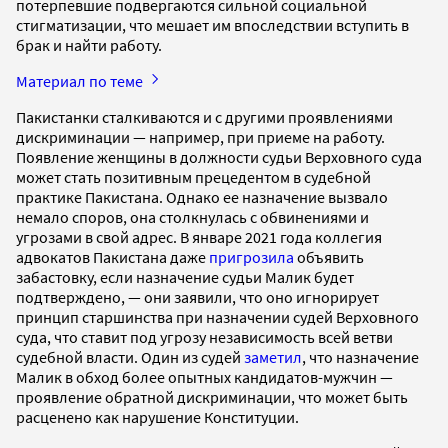
потерпевшие подвергаются сильной социальной
стигматизации, что мешает им впоследствии вступить в
брак и найти работу.
Материал по теме
Пакистанки сталкиваются и с другими проявлениями
дискриминации — например, при приеме на работу.
Появление женщины в должности судьи Верховного суда
может стать позитивным прецедентом в судебной
практике Пакистана. Однако ее назначение вызвало
немало споров, она столкнулась с обвинениями и
угрозами в свой адрес. В январе 2021 года коллегия
адвокатов Пакистана даже
пригрозила
объявить
забастовку, если назначение судьи Малик будет
подтверждено, — они заявили, что оно игнорирует
принцип старшинства при назначении судей Верховного
суда, что ставит под угрозу независимость всей ветви
судебной власти. Один из судей
заметил
, что назначение
Малик в обход более опытных кандидатов-мужчин —
проявление обратной дискриминации, что может быть
расценено как нарушение Конституции.