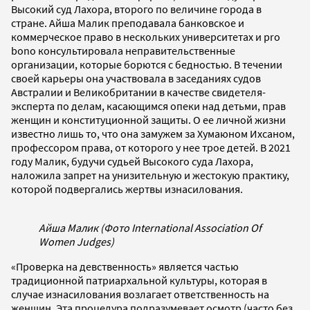
Высокий суд Лахора, второго по величине города в
стране. Айша Малик преподавала банковское и
коммерческое право в нескольких университетах и pro
bono консультировала неправительственные
организации, которые борются с бедностью. В течении
своей карьеры она участвовала в заседаниях судов
Австралии и Великобритании в качестве свидетеля-
эксперта по делам, касающимся опеки над детьми, прав
женщин и конституционной защиты. О ее личной жизни
известно лишь то, что она замужем за Хумаюном Ихсаном,
профессором права, от которого у нее трое детей. В 2021
году Малик, будучи судьей Высокого суда Лахора,
наложила запрет на унизительную и жестокую практику,
которой подвергались жертвы изнасилования.
Айша Малик (Фото International Association Of
Women Judges)
«Проверка на девственность» является частью
традиционной патриархальной культуры, которая в
случае изнасилования возлагает ответственность на
женщин. Эта процедура подразумевает осмотр (часто без