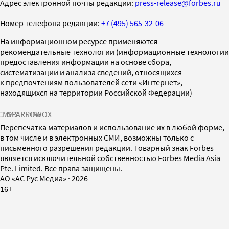
Адрес электронной почты редакции:
press-release@forbes.ru
Номер телефона редакции:
+7 (495) 565-32-06
На информационном ресурсе применяются
рекомендательные технологии (информационные технологии
предоставления информации на основе сбора,
систематизации и анализа сведений, относящихся
к предпочтениям пользователей сети «Интернет»,
находящихся на территории Российской Федерации)
СМИ2
SPARROW
INFOX
Перепечатка материалов и использование их в любой форме,
в том числе и в электронных СМИ, возможны только с
письменного разрешения редакции. Товарный знак Forbes
является исключительной собственностью Forbes Media Asia
Pte. Limited. Все права защищены.
AO «АС Рус Медиа»
·
2026
16+