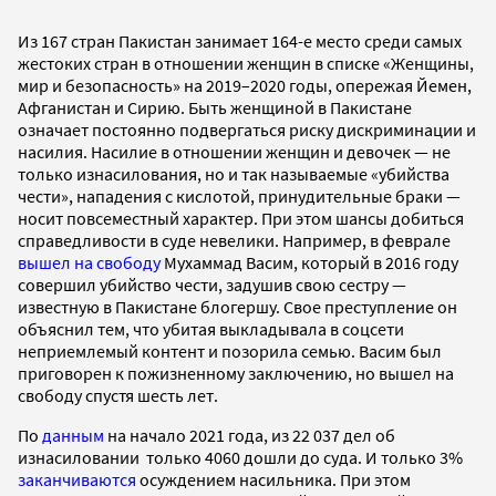
Из 167 стран Пакистан занимает 164-е место среди самых
жестоких стран в отношении женщин в списке «Женщины,
мир и безопасность» на 2019–2020 годы, опережая Йемен,
Афганистан и Сирию. Быть женщиной в Пакистане
означает постоянно подвергаться риску дискриминации и
насилия. Насилие в отношении женщин и девочек — не
только изнасилования, но и так называемые «убийства
чести», нападения с кислотой, принудительные браки —
носит повсеместный характер. При этом шансы добиться
справедливости в суде невелики. Например, в феврале
вышел на свободу
Мухаммад Васим, который в 2016 году
совершил убийство чести, задушив свою сестру —
известную в Пакистане блогершу. Свое преступление он
объяснил тем, что убитая выкладывала в соцсети
неприемлемый контент и позорила семью. Васим был
приговорен к пожизненному заключению, но вышел на
свободу спустя шесть лет.
По
данным
на начало 2021 года, из 22 037 дел об
изнасиловании только 4060 дошли до суда. И только 3%
заканчиваются
осуждением насильника. При этом