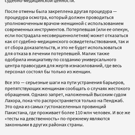
судебно-медицинской ценности.
После отмены была закреплена другая процедура —
процедура осмотра, который должен проводиться
уполномоченным врачом-женщиной с использованием
современных инструментов. Потерпевшая (или ее опекун,
если пострадала несовершеннолетняя) может отказаться
как от судебно-медицинского освидетельствования, так и
от сбора доказательств, и это не будет использоваться
для отказа в лечении потерпевшей. Малик также
одобрила инициативу по созданию универсального
центра правосудия для жертв изнасилований, где весь
персонал состоял бы только из женщин.
Все это — серьезные шаги на пути устранения барьеров,
препятствующих женщинам сообщать о случаях жестокого
обращения. Однако запрет, наложенный Высоким судом
Лахора, пока что распространяется только на Пенджаб.
Это одна из самых густонаселенных провинций
Пакистана, где проживает более 110 млн человек. И все же
«тесты на девственность» по-прежнему являются
законными в других районах страны.