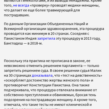
являются гинекологами, и их выводы ненадежны. Кроме
того,
не всегда
«проверку» проводят медики-женщины,
что делает ее еще более травмирующей для
пострадавших.
По данным Организации Объединенных Наций и
Всемирной организации здравоохранения, эта процедура
проводится как минимум в 20 странах. Соседняя с
Пакистаном Индия
запретила
эту процедуру в 2013 году,
Бангладеш — в 2018-м.
Поскольку эта практика не прописана в законе, ее
невозможно отменить решением парламента — только
запретить решением суда. В своем решении судья Малик
на 30 страницах
доказывала
, что «тест на девственность»
«оскорбляет достоинство жертвы женского пола» и
противоречит Конституции Пакистана. Она также
подчеркивала, что процедура отвлекала внимание от
собственно преступления и обвиняемых, бросая тень
подозрения на пострадавшую женщину. А кроме того,
отмечала, что такие тесты не имеют клинической и