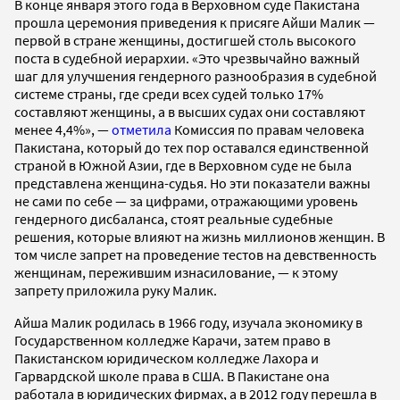
В конце января этого года в Верховном суде Пакистана
прошла церемония приведения к присяге Айши Малик —
первой в стране женщины, достигшей столь высокого
поста в судебной иерархии. «Это чрезвычайно важный
шаг для улучшения гендерного разнообразия в судебной
системе страны, где среди всех судей только 17%
составляют женщины, а в высших судах они составляют
менее 4,4%», —
отметила
Комиссия по правам человека
Пакистана, который до тех пор оставался единственной
страной в Южной Азии, где в Верховном суде не была
представлена женщина-судья. Но эти показатели важны
не сами по себе — за цифрами, отражающими уровень
гендерного дисбаланса, стоят реальные судебные
решения, которые влияют на жизнь миллионов женщин. В
том числе запрет на проведение тестов на девственность
женщинам, пережившим изнасилование, — к этому
запрету приложила руку Малик.
Айша Малик родилась в 1966 году, изучала экономику в
Государственном колледже Карачи, затем право в
Пакистанском юридическом колледже Лахора и
Гарвардской школе права в США. В Пакистане она
работала в юридических фирмах, а в 2012 году перешла в