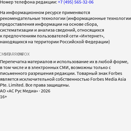
Номер телефона редакции:
+7 (495) 565-32-06
На информационном ресурсе применяются
рекомендательные технологии (информационные технологии
предоставления информации на основе сбора,
систематизации и анализа сведений, относящихся
к предпочтениям пользователей сети «Интернет»,
находящихся на территории Российской Федерации)
СМИ2
SPARROW
INFOX
Перепечатка материалов и использование их в любой форме,
в том числе и в электронных СМИ, возможны только с
письменного разрешения редакции. Товарный знак Forbes
является исключительной собственностью Forbes Media Asia
Pte. Limited. Все права защищены.
AO «АС Рус Медиа»
·
2026
16+