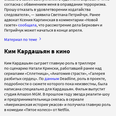
согласна с обвинением меня в оправдании терроризма.
Прошу отказать в удовлетворении ходатайства
следователя», — заявила Светлана Петрийчук. Ранее
адвокат Ксения Карпинская в комментарии «Новой
газете»
сообщала
, что рассмотрение дела Беркович и
Петрийчук может начаться в конце апреля.
Материал по теме
Ким Кардашьян в кино
Ким Кардашьян сыграет главную роль в триллере
по сценарию Натали Крински, работавшей ранее над
сериалами «Сплетница», «Анатомия страсти», «Галерея
разбитых сердец». По
данным
Deadline, роль в проекте,
подробности о сюжете которого пока неизвестны, была
написана специально для Кардашьян. Фильм выпустит
студия Amazon MGM. В прошлом году звезда реалити-шоу
и предпринимательница снялась в сериале
«Американская история ужасов» и получила главную роль
в комедии «Пятое колесо» от Netflix.