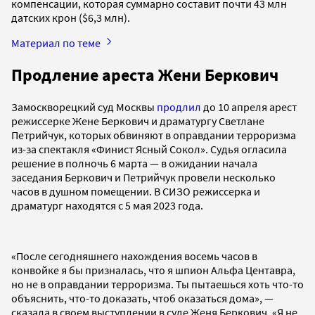
компенсации, которая суммарно составит почти 43 млн
датских крон ($6,3 млн).
Материал по теме
Продление ареста Жени Беркович
Замоскворецкий суд Москвы
продлил
до 10 апреля арест
режиссерке Жене Беркович и драматургу Светлане
Петрийчук, которых обвиняют в оправдании терроризма
из-за спектакля «Финист Ясный Сокол». Судья огласила
решение в полночь 6 марта — в ожидании начала
заседания Беркович и Петрийчук провели несколько
часов в душном помещении. В СИЗО режиссерка и
драматург находятся с 5 мая 2023 года.
«После сегодняшнего нахождения восемь часов в
конвойке я бы призналась, что я шпион Альфа Центавра,
но не в оправдании терроризма. Ты пытаешься хоть что-то
объяснить, что-то доказать, чтоб оказаться дома», —
сказала в своем выступлении в суде Женя Беркович. «Я не