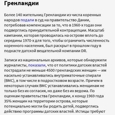
Гренландии
Более 140 жительниц Гренландии из числа коренных
народов
подали
в суд на правительство Дании,
потребовав компенсации за то, что в 1960-х годах они
подверглись принудительной контрацепции. Масштаб
кампании, которая проводилась на острове вплоть до
середины 1970-х для того, чтобы ограничить численность
коренного населения, был раскрыт в прошлом году в
подкасте датской вещательной компании DR.
Записи из национальных архивов, которые обнаружили
журналисты,
показали
, что от политики датских властей
пострадали не меньше 4500 гренландских женщин — им
насильно устанавливались внутриматочные спирали
(ВМС), в том числе в подростковом возрасте. Причем в
некоторых случаях ВМС устанавливались женщинам не
только без их согласия, но даже без их ведома. По
оценкам правительства Гренландии, к концу 1969 года
35% женщин на территории острова, которые
потенциально могли бы родить детей, подверглись
действию программы датских властей. Истицы требуют