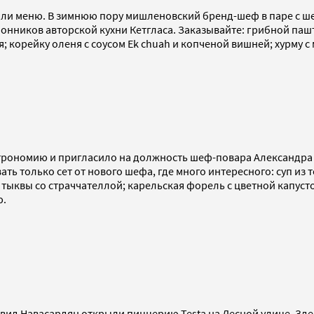
вили меню. В зимнюю пору мишленовский бренд-шеф в паре с
онников авторской кухни Кетгласа. Заказывайте: грибной пашт
я; корейку оленя с соусом Ek chuah и копченой вишней; хурму 
астрономию и пригласило на должность шеф-повара Александра
овать только сет от нового шефа, где много интересного: суп 
з тыквы со страччателлой; карельская форель с цветной капус
ю.
ид Навасардян открыли пиццерию Testa на Лесной улице. Здес