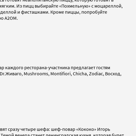
 мягким. Из пицц выбирайте «Похмельную» с моцареллой,
таделлой и фисташками. Кроме пиццы, попробуйте
ро А2ОМ.
вар каждого ресторана-участника предлагает гостям
Dr.Живаго, Mushrooms, Montifiori, Chicha, Zodiac, Восход,
овят сразу четыре шефа: шеф-повар «Кококо» Игорь
 Темой вечера станет ленинградская кухня, которая будет