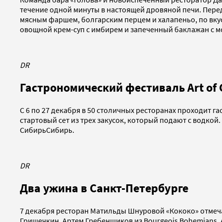
течение одной минуты в настоящей дровяной печи. Пере
мясным фаршем, болгарским перцем и халапеньо, по вку
овощной крем-суп с имбирем и запеченный баклажан с мо
DR
Гастрономический фестиваль Art of
C 6 по 27 декабря в 50 столичных ресторанах проходит г
стартовый сет из трех закусок, который подают с водкой. В
СибирьСибирь.
DR
Два ужина в Санкт-Петербурге
7 декабря ресторан Матильды Шнуровой «Кококо» отмеча
Гришечкин, Артем Гребенщиков из Bourgeois Bohemians, А