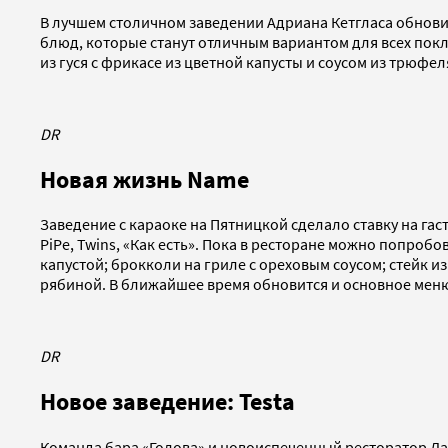
В лучшем столичном заведении Адриана Кетгласа обно
блюд, которые станут отличным вариантом для всех покл
из гуся с фрикасе из цветной капусты и соусом из трюфел
DR
Новая жизнь Name
Заведение с караоке на Пятницкой сделало ставку на г
PiPe, Twins, «Как есть». Пока в ресторане можно попроб
капустой; брокколи на гриле с ореховым соусом; стейк и
рябиной. В ближайшее время обновится и основное мен
DR
Новое заведение: Testa
Команда бара «Голова» и новоиспеченный ресторатор Дав