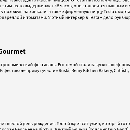
д этим тесто выдерживают 48 часов, оно становится пышным и
су похожую на хинкали, а также фирменную пиццу Testa с мор
цареллой и томатами. Уютный интерьер в Testa – дело рук бю
 Gourmet
астрономический фестиваль. Его темой стали закуски – шеф-по
 фестивале примут участие Ruski, Remy Kitchen Bakery, Cutfish, 
ет шестой день рождения. Гостей ждет сет-ужин, который гот
рслан Бердиев из Birch и Дмитрий Блинов (холдинг Duo Band).