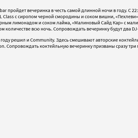
s bar пройдет вечеринка в честь самой длинной ночи в году. С 
L Class с сиропом черной смородины и соком вишни, «Пехлеви»
рным лимонадом и соком лайма, «Малиновый Сайд Кар» с мал
м количестве всю ночь. Сопровождать вечеринку будут два DJ-
 году решил и Community. Здесь смешивают авторские коктейли
n. Сопровождать коктейльную вечеринку призваны сразу три му