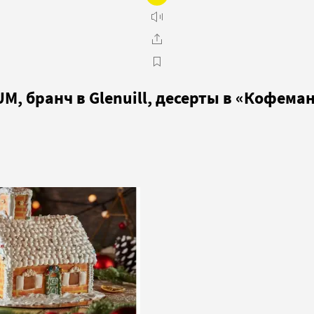
UM, бранч в Glenuill, десерты в «Кофема