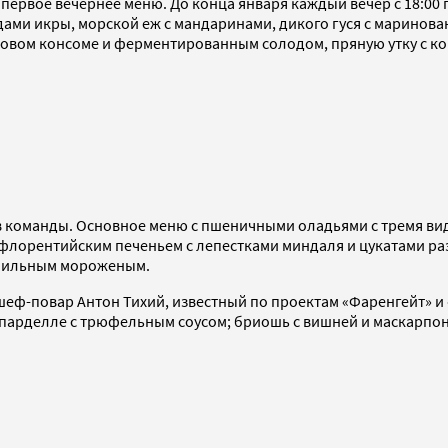
ервое вечернее меню. До конца января каждый вечер с 18:00 
идами икры, морской еж с мандаринами, дикого гуся с марино
овом консоме и ферментированным солодом, пряную утку с ко
 команды. Основное меню с пшеничными оладьями с тремя вид
 флорентийским печеньем с лепестками миндаля и цукатами р
анильным мороженым.
 шеф-повар Антон Тихий, известный по проектам «Фаренгейт» и
ппарделле с трюфельным соусом; бриошь с вишней и маскарпон