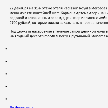
22 декабря на 31-м этаже отеля Radisson Royal в Mercede
меню из пяти коктейлей шеф-бармена Артема Аверина: G
содовой и клюквенным соком, «Джинжер Колинз» с имби
2700 рублей, которые можно заказывать в неограниченно
Поддержать настроение в течение самой длинной ночи в
на ягодный десерт Smooth & berry, брутальный Stonemaso
Ян Черепанов