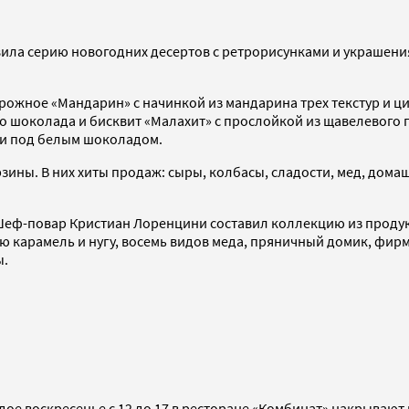
вила серию новогодних десертов с ретрорисунками и украшени
ожное «Мандарин» с начинкой из мандарина трех текстур и цит
го шоколада и бисквит «Малахит» с прослойкой из щавелевого 
ми под белым шоколадом.
ны. В них хиты продаж: сыры, колбасы, сладости, мед, домаш
 Шеф-повар Кристиан Лоренцини составил коллекцию из продук
ю карамель и нугу, восемь видов меда, пряничный домик, фир
ы.
ое воскресенье с 12 до 17 в ресторане «Комбинат» накрывают 