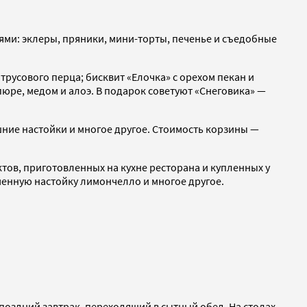
ями: эклеры, пряники, мини-торты, печенье и съедобные
русового перца; бисквит «Елочка» с орехом пекан и
пюре, медом и алоэ. В подарок советуют «Снеговика» —
ние настойки и многое другое. Стоимость корзины —
тов, приготовленных на кухне ресторана и купленных у
менную настойку лимончелло и многое другое.
поздний завтрак, переходящий в сытный обед. На столах,