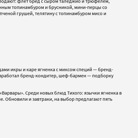
подают: флет бред с сыром таледжио и трюфелем,
ванным топинамбуром и брусникой, мини-перцы со
пченой грушей, телятину с топинамбуром мисо и
ами икры и каре ягненка с миксом специй — бренд-
азработал бренд-кондитер, шеф-бармен — подборку
 «Варвары». Среди новых блюд Тихого: язычки ягненка в
е. Обновили и завтраки, на выбор предлагают пять