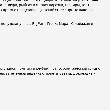
а тандури, рыбная и мясная нарезки, гарниры, торт
. Скромно представлен детский стол: сырные палочки,
тнову встанут шеф Big Wine Freaks Марат Калайджан и
альмаром-темпура и клубничным соусом, зеленый салат с
ей, запеченная индейка с пюре из батата, шоколадный