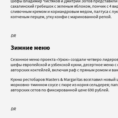
Шефы Владимир Чистяков и Дмитрий Зотов представили п
сахалинский гребешок с зеленым яблоком, пончик с 4 в
сливочным кремом и кориандровым медом, палтуса с лук
копченым перцем, утку конфи с маринованной репой.
DR
Зимние меню
Сезонное меню проекта «Урюк» создали четверо лидеров
шефы европейской и узбекской кухни, десертное меню с
авторских коктейлей, включая раф с пряным ромом и в
Кухню рестобаров Masters & Margaritas возглавил новый
морковно-тминном соусе с пюре из корня сельдерея; па
авторских сетов по фиксированной цене 690 рублей.
DR