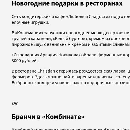
Новогодние подарки в ресторанах
Сеть кондитерских и кафе «Любовь и Сладости» подгото
елочные игрушки.
В «Кофемании» запустили новогоднее меню десертов: пир
грушей в карамели; «Белый бургер» с кремом из орехово
пирожное «шу» с ванильным кремом и взбитыми сливка
«Сыроварни» Аркадия Новикова собрали фирменные корзи
3000 рублей.
В ресторане Christian открылась рождественская лавка.
фермеров. Здесь можно найти варенье и печенье, солену
Выбранные подарки упаковывают в подарочные корзин
DR
Бранчи в «Комбинате»
В районе Хамовников наконец-то появились бранчи. Кажд