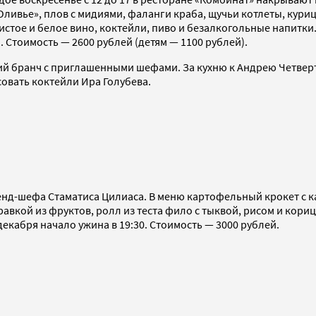
ливье», плов с мидиями, фаланги краба, щучьи котлеты, куриц
ристое и белое вино, коктейли, пиво и безалкогольные напитки
 Стоимость — 2600 рублей (детям — 1100 рублей).
анский бранч с приглашенными шефами. За кухню к Андрею Четвер
совать коктейли Ира Голубева.
ренд-шефа Стаматиса Цилиаса. В меню картофельный крокет с к
вкой из фруктов, ролл из теста фило с тыквой, рисом и кориц
декабря начало ужина в 19:30. Стоимость — 3000 рублей.