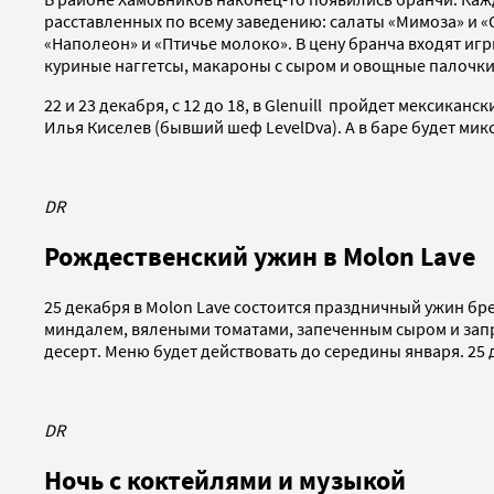
расставленных по всему заведению: салаты «Мимоза» и «О
«Наполеон» и «Птичье молоко». В цену бранча входят иг
куриные наггетсы, макароны с сыром и овощные палочки.
22 и 23 декабря, с 12 до 18, в Glenuill пройдет мексик
Илья Киселев (бывший шеф LevelDva). А в баре будет мик
DR
Рождественский ужин в Molon Lave
25 декабря в Molon Lave состоится праздничный ужин б
миндалем, вялеными томатами, запеченным сыром и запра
десерт. Меню будет действовать до середины января. 25 
DR
Ночь с коктейлями и музыкой