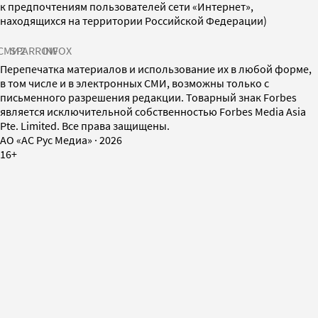
к предпочтениям пользователей сети «Интернет»,
находящихся на территории Российской Федерации)
СМИ2
SPARROW
INFOX
Перепечатка материалов и использование их в любой форме,
в том числе и в электронных СМИ, возможны только с
письменного разрешения редакции. Товарный знак Forbes
является исключительной собственностью Forbes Media Asia
Pte. Limited. Все права защищены.
AO «АС Рус Медиа»
·
2026
16+