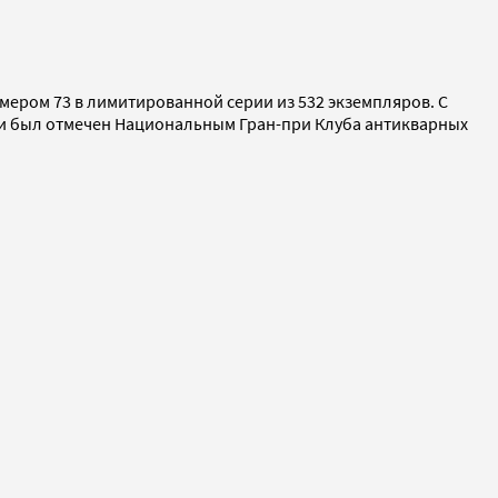
номером 73 в лимитированной серии из 532 экземпляров. С
ac и был отмечен Национальным Гран-при Клуба антикварных