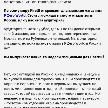
может заменить опытного специалиста.
По всему миру
Pirelli открывает флагманские магазины
P Zero World
. Стоит ли ожидать такого открытия в
России, или у нас не та аудитория?
Аудитория та. Хотя в Дубае, где мы не так давно открыли
такой магазин, автопарк, конечно, поинтереснее, чем в
Москве, но и на Рублевке он неплохой. Мы мониторим
ситуацию, но пока планов открыть P Zero World в России
нет.
Вы выпускаете какие-то модели специально для России?
Нет, но с оглядкой на Россию, Скандинавию и Канаду мы
выпускаем шины для суровой зимы. Они производятся в
Кирове и Воронеже. И если в первом мы выпускаем по
шесть миллионов шин в год, то в Воронеже — маленький
завод, который производит два миллиона шин в год. Но
недавно мы подписали соглашение с нашим партнером
«Ростехом» об удвоении объема производства в
Воронеже, для чего вложим €100 млн.