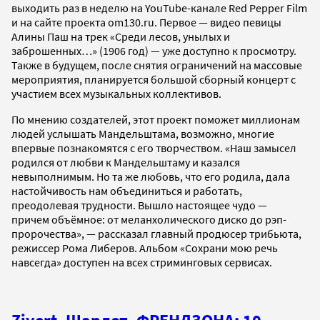
выходить раз в неделю на YouTube-канале Red Pepper Film
и на сайте проекта om130.ru. Первое — видео певицы
Алины Паш на трек «Среди лесов, унылых и
заброшенных…» (1906 год) — уже доступно к просмотру.
Также в будущем, после снятия ограничений на массовые
мероприятия, планируется большой сборный концерт с
участием всех музыкальных коллективов.
По мнению создателей, этот проект поможет миллионам
людей услышать Мандельштама, возможно, многие
впервые познакомятся с его творчеством. «Наш замысел
родился от любви к Мандельштаму и казался
невыполнимым. Но та же любовь, что его родила, дала
настойчивость нам объединиться и работать,
преодолевая трудности. Вышло настоящее чудо —
причем объёмное:
от меланхолического диско до рэп-
пророчества», — рассказал главный продюсер трибьюта,
режиссер Рома Либеров. Альбом «Сохрани мою речь
навсегда» доступен на всех стриминговых сервисах.