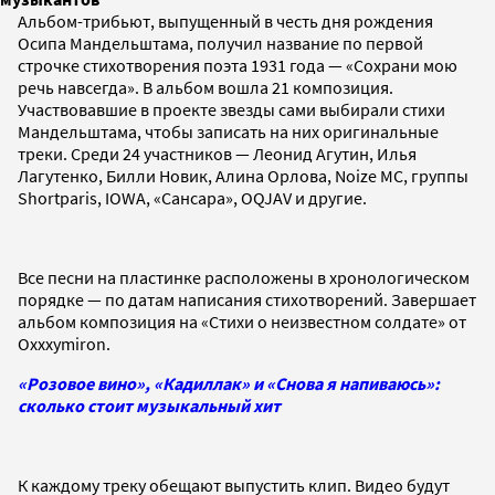
Альбом-трибьют, выпущенный в честь дня рождения
Осипа Мандельштама, получил название по первой
строчке стихотворения поэта 1931 года — «Сохрани мою
речь навсегда». В альбом вошла 21 композиция.
Участвовавшие в проекте звезды сами выбирали стихи
Мандельштама, чтобы записать на них оригинальные
треки. Среди 24 участников — Леонид Агутин, Илья
Лагутенко, Билли Новик, Алина Орлова, Noize MC, группы
Shortparis, IOWA, «Сансара», OQJAV и другие.
Все песни на пластинке расположены в хронологическом
порядке — по датам написания стихотворений. Завершает
альбом композиция на «Стихи о неизвестном солдате» от
Oxxxymiron.
«Розовое вино», «Кадиллак» и «Снова я напиваюсь»:
сколько стоит музыкальный хит
К каждому треку обещают выпустить клип. Видео будут