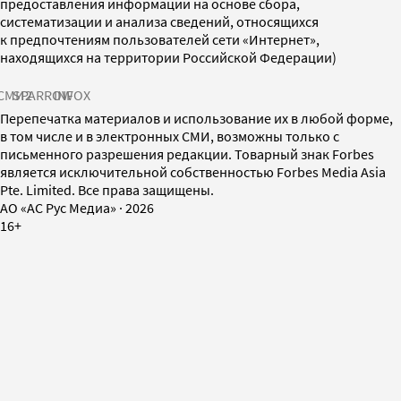
предоставления информации на основе сбора,
систематизации и анализа сведений, относящихся
к предпочтениям пользователей сети «Интернет»,
находящихся на территории Российской Федерации)
СМИ2
SPARROW
INFOX
Перепечатка материалов и использование их в любой форме,
в том числе и в электронных СМИ, возможны только с
письменного разрешения редакции. Товарный знак Forbes
является исключительной собственностью Forbes Media Asia
Pte. Limited. Все права защищены.
AO «АС Рус Медиа»
·
2026
16+