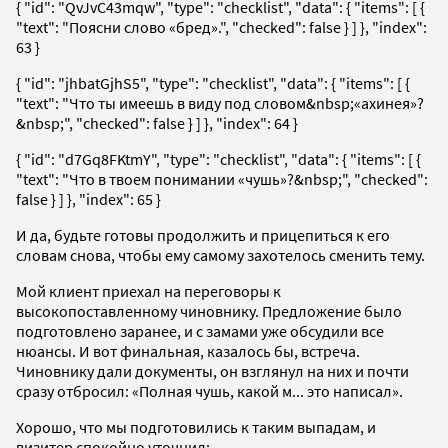
{ "id": "QvJvC43mqw", "type": "checklist", "data": { "items": [ {
"text": "Поясни слово «бред».", "checked": false } ] }, "index":
63 }
{ "id": "jhbatGjhS5", "type": "checklist", "data": { "items": [ {
"text": "Что ты имеешь в виду под словом&nbsp;«ахинея»?
&nbsp;", "checked": false } ] }, "index": 64 }
{ "id": "d7Gq8FKtmY", "type": "checklist", "data": { "items": [ {
"text": "Что в твоем понимании «чушь»?&nbsp;", "checked":
false } ] }, "index": 65 }
И да, будьте готовы продолжить и прицепиться к его
словам снова, чтобы ему самому захотелось сменить тему.
Мой клиент приехал на переговоры к
высокопоставленному чиновнику. Предложение было
подготовлено заранее, и с замами уже обсудили все
нюансы. И вот финальная, казалось бы, встреча.
Чиновнику дали документы, он взглянул на них и почти
сразу отбросил: «Полная чушь, какой м... это написал».
Хорошо, что мы подготовились к таким выпадам, и
визитер спокойно уточнил: