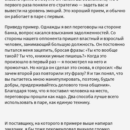
первого раза поняли его стратегию — задеть вас и
вывести на уровень эмоций. Это хороший прием, и обычно
он работает в паре с первым.
Приведу пример. Однажды я вел переговоры на стороне
банка, вопрос касался взыскания задолженностей. Со
стороны нашего оппонента пришел властный и взрослый
человек, занимающий большую должность. Он постоянно
пытался меня зацепить, бросая фразы: «Ты кто вообще
такой? Ты что, книжки умные пишешь?» Когда это
произошло в первый раз — я посмотрел на него и
промолчал. Но когда он сделал это снова, я спросил: «Вы
зачем второй раз повторили эту фразу? Я и так понял, что
вы пытаетесь мною манипулировать, поэтому, будьте
добры, придерживайтесь делового тона общения».
Благодаря тому, что я поставил человека на место,
переговоры прошли как надо. Два способа лучше всего
использовать в паре, как единую технику.
И поставщику, на которого в примере выше напирал
заказчик, я бы тоже рекомендовал вначале громко