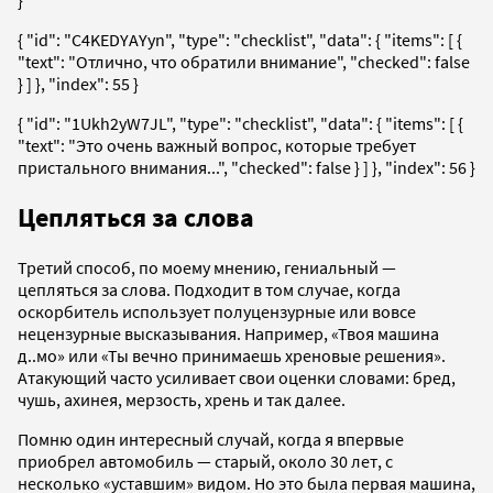
}
{ "id": "C4KEDYAYyn", "type": "checklist", "data": { "items": [ {
"text": "Отлично, что обратили внимание", "checked": false
} ] }, "index": 55 }
{ "id": "1Ukh2yW7JL", "type": "checklist", "data": { "items": [ {
"text": "Это очень важный вопрос, которые требует
пристального внимания...", "checked": false } ] }, "index": 56 }
Цепляться за слова
Третий способ, по моему мнению, гениальный —
цепляться за слова. Подходит в том случае, когда
оскорбитель использует полуцензурные или вовсе
нецензурные высказывания. Например, «Твоя машина
д..мо» или «Ты вечно принимаешь хреновые решения».
Атакующий часто усиливает свои оценки словами: бред,
чушь, ахинея, мерзость, хрень и так далее.
Помню один интересный случай, когда я впервые
приобрел автомобиль — старый, около 30 лет, с
несколько «уставшим» видом. Но это была первая машина,