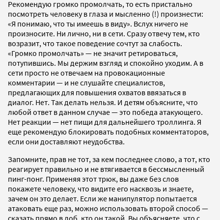
Рекомендую громко промолчать, то есть пристально
посмотреть человеку в глаза и мысленно (!) произнести:
«Я понимаю, что ты имеешь в виду». Вслух ничего не
произносите. Ни лично, ни в сети. Сразу отвечу тем, кто
возразит, что такое поведение сочтут за слабость.
«Громко промолчать» — не значит ретироваться,
потупившись. Мы держим взгляд и спокойно уходим. А в
сети просто не отвечаем на провокационные
комментарии — и не слушайте специалистов,
предлагающих для повышения охватов ввязаться в
диалог. Нет. Так делать нельзя. И детям объясните, что
любой ответ в данном случае — это победа атакующего.
Нет реакции — нет пищи для дальнейшего троллинга. Я
еще рекомендую блокировать подобных комментаторов,
если они доставляют неудобства.
Запомните, прав не тот, за кем последнее слово, а тот, кто
реагирует правильно и не втягивается в бессмысленный
пинг-понг. Применяя этот трюк, вы даже без слов
покажете человеку, что видите его насквозь и знаете,
зачем он это делает. Если же манипулятор попытается
атаковать еще раз, можно использовать второй способ —
сказать прямо в лоб, кто он такой. Вы объясняете, что с