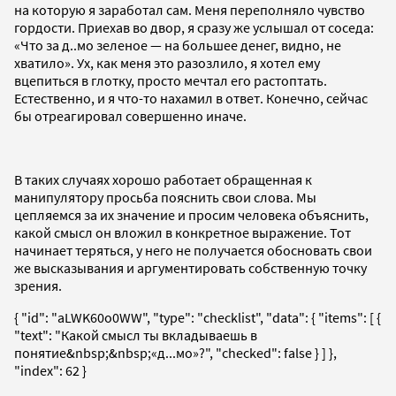
на которую я заработал сам. Меня переполняло чувство
гордости. Приехав во двор, я сразу же услышал от соседа:
«Что за д..мо зеленое — на большее денег, видно, не
хватило». Ух, как меня это разозлило, я хотел ему
вцепиться в глотку, просто мечтал его растоптать.
Естественно, и я что-то нахамил в ответ. Конечно, сейчас
бы отреагировал совершенно иначе.
В таких случаях хорошо работает обращенная к
манипулятору просьба пояснить свои слова. Мы
цепляемся за их значение и просим человека объяснить,
какой смысл он вложил в конкретное выражение. Тот
начинает теряться, у него не получается обосновать свои
же высказывания и аргументировать собственную точку
зрения.
{ "id": "aLWK60o0WW", "type": "checklist", "data": { "items": [ {
"text": "Какой смысл ты вкладываешь в
понятие&nbsp;&nbsp;«д...мо»?", "checked": false } ] },
"index": 62 }