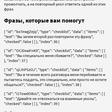
промолчать, а на повторный укол ответить одной из этих
фраз.
Фразы, которые вам помогут
{ "id": "bx7ewgZejq", "type": "checklist", "data": { "items": [ {
"text": "Вы зачем второй раз повторили эту фразу",
"checked": false } ] }, "index": 36 }
{ "id": "OCiDxwFnK9", "type": "checklist", "data": { "items": [ {
"text": "Вы специально меня сбиваете?", "checked": false } ]
}, "index": 37 }
{ "id": "sjiJhPSzOJ", "type": "checklist", "data": { "items": [ {
"text": "Вы в течение всего разговора меня перебиваете и
пытаетесь поддеть, это специально, или просто не хотите
общаться?", "checked": false } ] }, "index": 38 }
{ "id": "i17owdO8sU", "type": "checklist", "data": { "items": [ {
"text": "Давайте не отвлекаться на взаимные уколы",
"checked": false } ] }, "index": 39 }