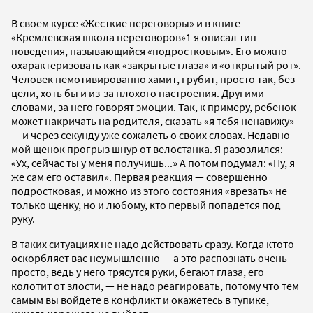
В своем курсе «Жесткие переговоры» и в книге
«Кремлевская школа переговоров»1 я описал тип
поведения, называющийся «подростковым». Его можно
охарактеризовать как «закрытые глаза» и «открытый рот».
Человек немотивированно хамит, грубит, просто так, без
цели, хоть бы и из-за плохого настроения. Другими
словами, за него говорят эмоции. Так, к примеру, ребенок
может накричать на родителя, сказать «я тебя ненавижу»
— и через секунду уже сожалеть о своих словах. Недавно
мой щенок прогрыз шнур от велостанка. Я разозлился:
«Ух, сейчас ты у меня получишь...» А потом подумал: «Ну, я
же сам его оставил». Первая реакция — совершенно
подростковая, и можно из этого состояния «врезать» не
только щенку, но и любому, кто первый попадется под
руку.
В таких ситуациях не надо действовать сразу. Когда ктото
оскорбляет вас неумышленно — а это распознать очень
просто, ведь у него трясутся руки, бегают глаза, его
колотит от злости, — не надо реагировать, потому что тем
самым вы войдете в конфликт и окажетесь в тупике,