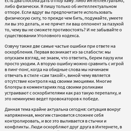
Есть два способа дать отпор хаму: либо интеллектуально,
либо физически. Я пишу только об интеллектуальном
отпоре. Если вдруг вы предпочитаете использовать
физическую силу, то прежде чем бить, подумайте, умеете
ли вы это делать, и не прячет ли ваш оппонент за пазухой
то, чему вы не сможете противостоять? И не забывайте о
существовании Уголовного кодекса.
Озвучу также две самые частые ошибки при ответе на
оскорбления. Первая возникает из-за слабости: мы
опускаем взгляд, не знаем, что ответить, берем паузу или
просто уходим. А вторую ошибку можно сравнить с игрой
в пинг-понг, когда на обидные слова мы начинаем
отвечать в стиле «сам такой!», виной чему является
отсутствие контроля над своими эмоциями. Многие
блогеры в комментариях под своими роликами
устраивают с оскорбителями как раз такую перепалку, и
это неминуемо ведет провокаторов к победе.
Данная тема крайне актуальна сегодня: ситуация вокруг
напряженная, многим становится сложнее себя
контролировать, и все это выливается в стычки и
конфликты. Люди оскорбляют друг друга в Интернете, в