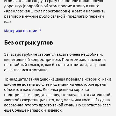
И обязательно следует сразу же постелить «ковровую
дорожку» (подробно об этом приеме я пишу в книге
«Кремлевская школа переговоров»), а затем направить
разговор в нужное русло связкой «предлагаю перейти
к...»
Материал по теме
Без острых углов
Зачастую грубиян старается задать очень неудобный,
щепетильный вопрос при всех. При этом закладывает в
него тайный смысл, и, как бы мы ни ответили, все равно
оказываемся в ловушке.
Тринадцатилетняя девочка Даша поведала историю, как в
школе ее довели до слез и сделали на некоторое время
объектом насмешек. Девочка решила коротко
подстричься и, придя в школу, столкнулась с язвительной
«шуткой» сверстницы: «Что, под мальчика косишь?» Даша
возразила, что это просто такой стиль. Но ее ответ вызвал
еще больше нападок и издевок.