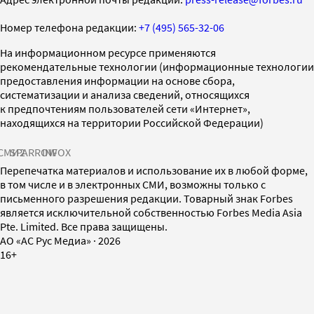
Номер телефона редакции:
+7 (495) 565-32-06
На информационном ресурсе применяются
рекомендательные технологии (информационные технологии
предоставления информации на основе сбора,
систематизации и анализа сведений, относящихся
к предпочтениям пользователей сети «Интернет»,
находящихся на территории Российской Федерации)
СМИ2
SPARROW
INFOX
Перепечатка материалов и использование их в любой форме,
в том числе и в электронных СМИ, возможны только с
письменного разрешения редакции. Товарный знак Forbes
является исключительной собственностью Forbes Media Asia
Pte. Limited. Все права защищены.
AO «АС Рус Медиа»
·
2026
16+