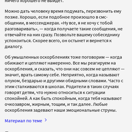
ничего хорошего не выйдет.
Можно дать человеку время подумать, перезвонить ему
позже. Хорошо, если подобное произошло в смс-
общении, в мессенджерах. «Ну все, я не хочу с тобой
разговаривать», — когда получаете такие сообщения, не
отвечайте на них сразу. Позвольте вашему собеседнику
успокоиться. Скорее всего, он остынет и вернется к
диалогу.
Об умышленных оскорблениях тоже поговорим — когда
обижают и цепляют намеренно. Все мы реагируем на
оскорбления, и сказать, что они нас совсем не цепляют —
значит, врать самому себе. Неприятно, когда называют
олухом, бездарью и другими обидными словами. Часто с
этим сталкиваются в школах. Родители в таких случаях
говорят детям, что нужно относиться к ситуации
спокойней. А как быть спокойным, когда тебя называют
очкозавром, жирным, тощим, и так далее. Любые
оскорбления задевают наши эмоциональные струны.
Материал по теме