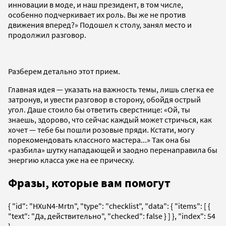
инновации в моде, и наш президент, в том числе,
особенно подчеркивает их роль. Вы же не против
движения вперед?» Подошел к столу, занял место и
продолжил разговор.
Разберем детально этот прием.
Главная идея — указать на важность темы, лишь слегка ее
затронув, и увести разговор в сторону, обойдя острый
угол. Даше стоило бы ответить сверстнице: «Ой, ты
знаешь, здорово, что сейчас каждый может стричься, как
хочет — тебе бы пошли розовые пряди. Кстати, могу
порекомендовать классного мастера...» Так она бы
«разбила» шутку нападающей и заодно перенаправила бы
энергию класса уже на ее прическу.
Фразы, которые вам помогут
{ "id": "HXuN4-Mrtn", "type": "checklist", "data": { "items": [ {
"text": "Да, действительно", "checked": false } ] }, "index": 54