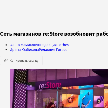
Сеть магазинов re:Store возобновит раб
Ольга Мамиконян
Редакция Forbes
Ирина Юзбекова
Редакция Forbes
Копировать ссылку