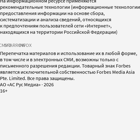
На информационном ресурсе применяются
рекомендательные технологии (информационные технологии
предоставления информации на основе сбора,
систематизации и анализа сведений, относящихся
к предпочтениям пользователей сети «Интернет»,
находящихся на территории Российской Федерации)
СМИ2
SPARROW
INFOX
Перепечатка материалов и использование их в любой форме,
в том числе и в электронных СМИ, возможны только с
письменного разрешения редакции. Товарный знак Forbes
является исключительной собственностью Forbes Media Asia
Pte. Limited. Все права защищены.
AO «АС Рус Медиа»
·
2026
16+