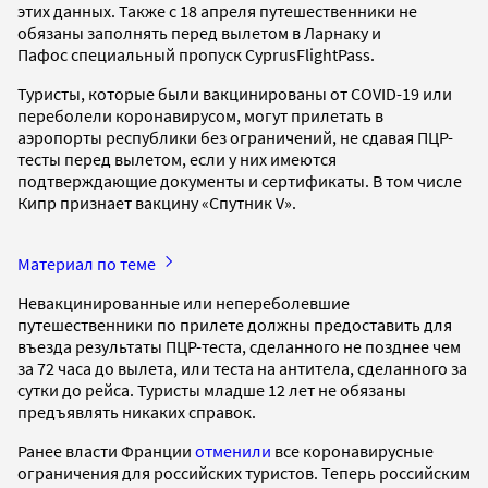
этих данных. Также с 18 апреля путешественники не
обязаны заполнять перед вылетом в Ларнаку и
Пафос специальный пропуск CyprusFlightPass.
Туристы, которые были вакцинированы от COVID-19 или
переболели коронавирусом, могут прилетать в
аэропорты республики без ограничений, не сдавая ПЦР-
тесты перед вылетом, если у них имеются
подтверждающие документы и сертификаты. В том числе
Кипр признает вакцину «Спутник V».
Материал по теме
Невакцинированные или непереболевшие
путешественники по прилете должны предоставить для
въезда результаты ПЦР-теста, сделанного не позднее чем
за 72 часа до вылета, или теста на антитела, сделанного за
сутки до рейса. Туристы младше 12 лет не обязаны
предъявлять никаких справок.
Ранее власти Франции
отменили
все коронавирусные
ограничения для российских туристов. Теперь российским