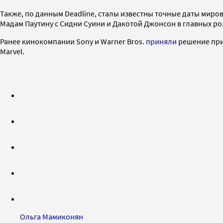
Также, по данным Deadline, сталы известны точные даты ми
Мадам Паутину с Сидни Суини и Дакотой Джонсон в главных рол
Ранее кинокомпании Sony и Warner Bros.
приняли
решение прио
Marvel.
Ольга Мамиконян