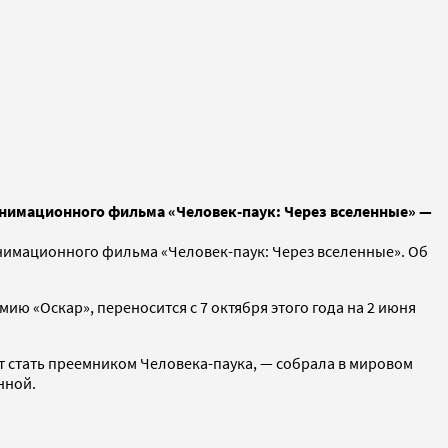
 анимационного фильма «Человек-паук: Через вселенные» —
нимационного фильма «Человек-паук: Через вселенные». Об
ю «Оскар», переносится с 7 октября этого года на 2 июня
т стать преемником Человека-паука, — собрала в мировом
нной.