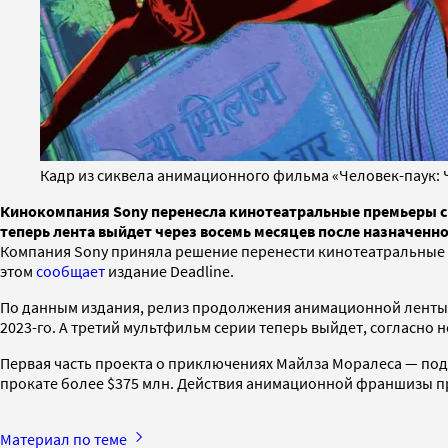
Кадр из сиквела анимационного фильма «Человек-паук: 
Кинокомпания Sony перенесла кинотеатральные премьеры ср
теперь лента выйдет через восемь месяцев после назначенно
Компания Sony приняла решение перенести кинотеатральные п
этом
сообщает
издание Deadline.
По данным издания, релиз продолжения анимационной ленты «Ч
2023-го. А третий мультфильм серии теперь выйдет, согласно 
Первая часть проекта о приключениях Майлза Моралеса — подр
прокате более $375 млн. Действия анимационной франшизы 
Материал по теме