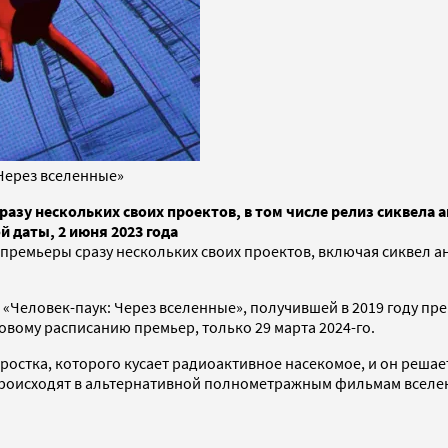
Через вселенные»
азу нескольких своих проектов, в том числе релиз сиквела
й даты, 2 июня 2023 года
ремьеры сразу нескольких своих проектов, включая сиквел а
еловек-паук: Через вселенные», получившей в 2019 году преми
новому расписанию премьер, только 29 марта 2024-го.
остка, которого кусает радиоактивное насекомое, и он решае
происходят в альтернативной полнометражным фильмам вселе