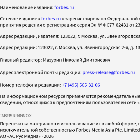
Наименование издания:
forbes.ru
Cетевое издание «
forbes.ru
» зарегистрировано Федеральной 
принятия решения о регистрации: серия Эл № ФС77-82431 от 23 
Адрес редакции, издателя: 123022, г. Москва, ул. Звенигородская 2-
Адрес редакции: 123022, г. Москва, ул. Звенигородская 2-я, д. 13, с
Главный редактор: Мазурин Николай Дмитриевич
Адрес электронной почты редакции:
press-release@forbes.ru
Номер телефона редакции:
+7 (495) 565-32-06
На информационном ресурсе применяются рекомендательные 
сведений, относящихся к предпочтениям пользователей сети 
СМИ2
SPARROW
INFOX
Перепечатка материалов и использование их в любой форме, в
исключительной собственностью Forbes Media Asia Pte. Limite
AO «АС Рус Медиа»
·
2026