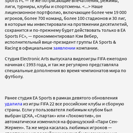
Sports FC — те же потрясающие впечатления, режимы,
лиги, турниры, клубы и спортсмены. <...> Наше
лицензионное портфолио, включающее более чем 19 000
игроков, более 700 команд, более 100 стадионов и 30 лиг,
в которые мы инвестировали на протяжении десятилетий,
сохранится и по-прежнему будет действовать только в EA
Sports FC», — прокомментировал Кэм Вебер,
исполнительный вице-президент группы EA Sports &
Racing в официальном
заявлении
компании.
Студия Electronic Arts выпускала видеоигры FIFA ежегодно
начиная с 1993 года, и так же регулярно представляла
специальные дополнения во время чемпионатов мира по
футболу.
Ранее студия EA Sports в рамках девятого обновления
удалила
из игры FIFA 22 все российские клубы и сборную
страны. Если у пользователя любимым клубом был
выбран ЦСКА, «Спартак» или «Локомотив», он
автоматически изменился на французский «Пари Сен-
Жермен». Та же мера касалась любимых игроков —