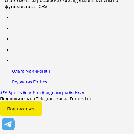
спортсмены из российских команд были заменены на
футболистов «ПСЖ».
Ольга Мамиконян
Редакция Forbes
#
EA Sports
#
футбол
#
видеоигры
#
ФИФА
Подпишитесь на Telegram-канал Forbes Life
Подписаться