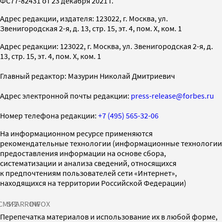
ФС77-82431 от 23 декабря 2021 г.
Адрес редакции, издателя: 123022, г. Москва, ул.
Звенигородская 2-я, д. 13, стр. 15, эт. 4, пом. X, ком. 1
Адрес редакции: 123022, г. Москва, ул. Звенигородская 2-я, д.
13, стр. 15, эт. 4, пом. X, ком. 1
Главный редактор: Мазурин Николай Дмитриевич
Адрес электронной почты редакции:
press-release@forbes.ru
Номер телефона редакции:
+7 (495) 565-32-06
На информационном ресурсе применяются
рекомендательные технологии (информационные технологии
предоставления информации на основе сбора,
систематизации и анализа сведений, относящихся
к предпочтениям пользователей сети «Интернет»,
находящихся на территории Российской Федерации)
СМИ2
SPARROW
INFOX
Перепечатка материалов и использование их в любой форме,