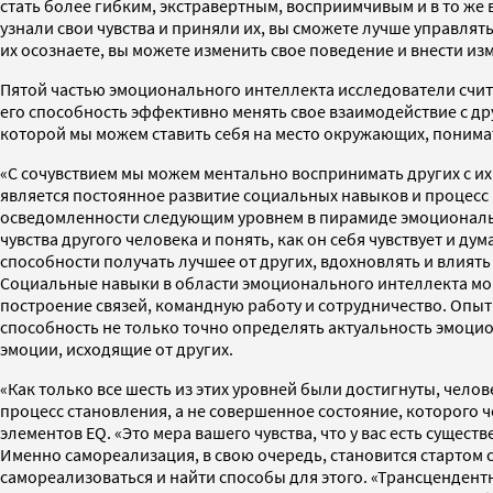
стать более гибким, экстравертным, восприимчивым и в то же
узнали свои чувства и приняли их, вы сможете лучше управлять
их осознаете, вы можете изменить свое поведение и внести из
Пятой частью эмоционального интеллекта исследователи счит
его способность эффективно менять свое взаимодействие с др
которой мы можем ставить себя на место окружающих, понимать
«С сочувствием мы можем ментально воспринимать других с их
является постоянное развитие социальных навыков и процесс 
осведомленности следующим уровнем в пирамиде эмоциональн
чувства другого человека и понять, как он себя чувствует и д
способности получать лучшее от других, вдохновлять и влиять 
Социальные навыки в области эмоционального интеллекта мог
построение связей, командную работу и сотрудничество. Опы
способность не только точно определять актуальность эмоцио
эмоции, исходящие от других.
«Как только все шесть из этих уровней были достигнуты, чел
процесс становления, а не совершенное состояние, которого 
элементов EQ. «Это мера вашего чувства, что у вас есть сущес
Именно самореализация, в свою очередь, становится стартом
самореализоваться и найти способы для этого. «Трансценден