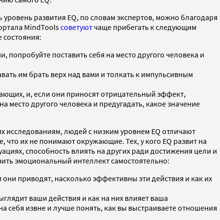
уровень развития EQ, по словам экспертов, можно благодаря
ортала MindTools
советуют
чаще прибегать к следующим
 состояния:
, попробуйте поставить себя на место другого человека и
авать им брать верх над вами и толкать к импульсивным
жающих, и, если они приносят отрицательный эффект,
на место другого человека и предугадать, какое значение
их исследованиям, людей с низким уровнем EQ отличают
 что их не понимают окружающие. Тех, у кого EQ развит на
уациях, способность влиять на других ради достижения цели и
звить эмоциональный интеллект самостоятельно:
ям они приводят, насколько эффективны эти действия и как их
ыглядит ваши действия и как на них влияет ваша
на себя извне и лучше понять, как вы выстраиваете отношения