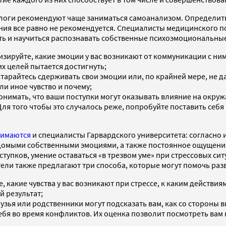
оги рекомендуют чаще заниматься самоанализом. Определить 
ния все равно не рекомендуется. Специалисты медицинского п
ь и научиться распознавать собственные психоэмоциональные
ируйте, какие эмоции у вас возникают от коммуникации с ними
их целей пытается достигнуть;
Старайтесь сдерживать свои эмоции или, по крайней мере, не д
ли иное чувство и почему;
понимать, что ваши поступки могут оказывать влияние на окру
ля того чтобы это случалось реже, попробуйте поставить себя 
имаются
и специалисты Гарвардского университета: согласно 
едомыми собственными эмоциями, а также постоянное ощущение,
тупков, умение оставаться «в трезвом уме» при стрессовых сит
ели также предлагают три способа, которые могут помочь ра
, какие чувства у вас возникают при стрессе, к каким действи
 результат;
зья или родственники могут подсказать вам, как со стороны в
ебя во время конфликтов. Их оценка позволит посмотреть вам 