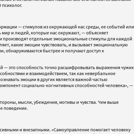
 психолог.
рмации — стимулов из окружающей нас среды, ее событий или
 мир и людей, которые нас окружают, — объясняет
о и производят отдельные эмоциональные стимулы для каждой
яет, какие эмоции чувствовать, и вызывает эмоциональную
и, обнаруживаются быстрее и получают доступ к
ий — это способность точно расшифровывать выражения чужих
собностями и взаимодействием, так как невербальное
знавать эмоции в других является важной частью
компонент социально-когнитивных способностей человека», —
тороны, мысли, убеждения, мотивы и чувства. Чем выше
ое поведение.
льсивными и внезапными. «Самоуправление помогает человеку