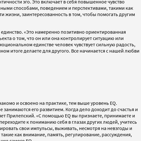
тичности эго. Это включает в себя повышенное чувство
чными способами, поведением и перспективами, такими как
ти жизни, заинтересованность в том, чтобы помогать другим
 единство. «Это намеренно позитивно ориентированная
кта о том, что он или она контролирует ситуацию или
моциональном единстве человек чувствует сильную радость,
чном итоге делаете для другого. Все начинается с нашей любви
акомо и освоено на практике, тем выше уровень EQ.
анимаются его развитием. Когда дело доходит до счастья и
няет Прилепский. «С помощью EQ вы признаете, принимаете и
переходите к пониманию себя в глазах других людей, учитесь
ировать свои импульсы, выживать, несмотря на невзгоды и
такие как внимание, память, регулирование, рассуждения,
нию самого EQ.