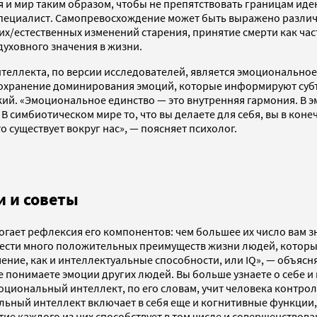
и мир таким образом, чтобы не препятствовать границам иден
т специалист. Самопревосхождение может быть выражено разли
х/естественных изменений старения, принятие смерти как час
духовного значения в жизни.
еллекта, по версии исследователей, является эмоциональное
сохранение доминирования эмоций, которые информируют субъе
ий. «Эмоциональное единство — это внутренняя гармония. В э
В симбиотическом мире то, что вы делаете для себя, вы в коне
то существует вокруг нас», — поясняет психолог.
и и советы
гает рефлексия его компонентов: чем большее их число вам зн
ти много положительных преимуществ жизни людей, которые з
чение, как и интеллектуальные способности, или IQ», — объяс
 понимаете эмоции других людей. Вы больше узнаете о себе и 
циональный интеллект, по его словам, учит человека контрол
ьный интеллект включает в себя еще и когнитивные функции, 
ие каждого из них способствует в том числе и совершенствова