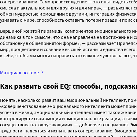
сопереживанием. Самопревосхождение — это опыт видеть себя 
смысла и актуальности для других и для мира», — разъясняе
обмен мудростью и эмоциями с другими, интеграция физически
узнавать о мире, способность оставить потери позади и поиск 
Вершиной же этой пирамиды компонентов эмоционального инт
динамика в том смысле, что она направлена на достижение и 
обстановку в общепринятой форме», — рассказывает Прилепск
мир, процветание и сознание высшей истины и единства всего. 
к себе, чтобы мы могли направить это важное чувство на все, ч
Материал по теме
Как развить свой EQ: способы, подсказк
Понять, насколько развит ваш эмоциональный интеллект, помо
«Совершенствование эмоционального интеллекта может принес
успеха в жизни, эмоциональный интеллект имеет такое же зна
контролируете свои эмоции и эмоциональные реакции, а также
сосуществовать с окружающими», — добавляет специалист. Эмо
трудности, надеяться и испытывать сопереживание. Эмоционал
осведомленность, мониторинг и принятие решений, — и развит