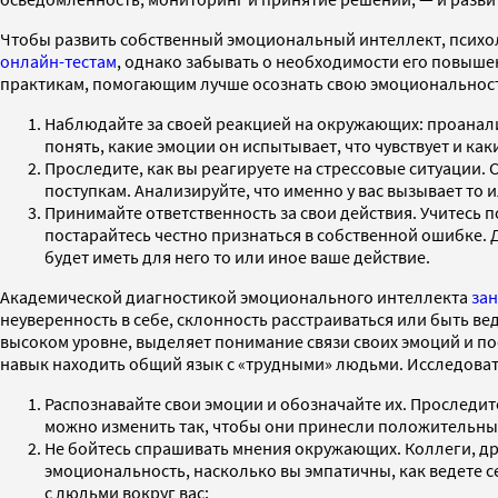
Чтобы развить собственный эмоциональный интеллект, психол
онлайн-тестам
, однако забывать о необходимости его повыше
практикам, помогающим лучше осознать свою эмоциональност
Наблюдайте за своей реакцией на окружающих: проанализ
понять, какие эмоции он испытывает, что чувствует и как
Проследите, как вы реагируете на стрессовые ситуации. 
поступкам. Анализируйте, что именно у вас вызывает то и
Принимайте ответственность за свои действия. Учитесь 
постарайтесь честно признаться в собственной ошибке. Д
будет иметь для него то или иное ваше действие.
Академической диагностикой эмоционального интеллекта
зан
неуверенность в себе, склонность расстраиваться или быть в
высоком уровне, выделяет понимание связи своих эмоций и пос
навык находить общий язык с «трудными» людьми. Исследоват
Распознавайте свои эмоции и обозначайте их. Проследите
можно изменить так, чтобы они принесли положительный
Не бойтесь спрашивать мнения окружающих. Коллеги, дру
эмоциональность, насколько вы эмпатичны, как ведете с
с людьми вокруг вас;