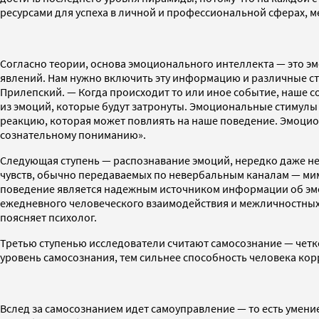
ресурсами для успеха в личной и профессиональной сферах, м
Согласно теории, основа эмоционального интеллекта — это э
явлений. Нам нужно включить эту информацию и различные сти
Прилепский. — Когда происходит то или иное событие, наше 
из эмоций, которые будут затронуты. Эмоциональные стимул
реакцию, которая может повлиять на наше поведение. Эмоцио
сознательному пониманию».
Следующая ступень — распознавание эмоций, нередко даже н
чувств, обычно передаваемых по невербальным каналам — мим
поведение является надежным источником информации об эмоц
ежедневного человеческого взаимодействия и межличностных
поясняет психолог.
Третью ступенью исследователи считают самосознание — четко
уровень самосознания, тем сильнее способность человека кор
Вслед за самосознанием идет самоуправление — то есть умен