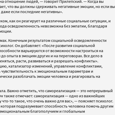
 на отношение людей, — говорит Прилепский. — Когда вы
чает, что вы должны сдерживать негативные эмоции, но если вы
и, даже если последние негативны».
ом, как он реагирует на различные социальные ситуации, и
рода осведомленность невозможна без эмпатии, благодаря
эмоции.
лемах. Конечным результатом социальной осведомленности
ихолог. Он добавляет: «После развития социальной
пособности варьируются от возможности настроиться на
до опыта в эмоциях других и на переговорах. Все дело в
меняться, расти, развиваться и разрешать конфликты».
ацию, катализатор изменений, управление конфликтами,
ь чувствительность к эмоциональным параметрам и
ически разоблачать эмоции человека и реагировать на
иала. Важно отметить, что самореализация — это непрерывный
 Он также отмечает: самореализация — одно из важнейших
 что-то такое, что очень важно для вас», — поясняет психолог.
 которая подразумевает способность человека помочь другим
й, эмоциональным благополучием и глобальным