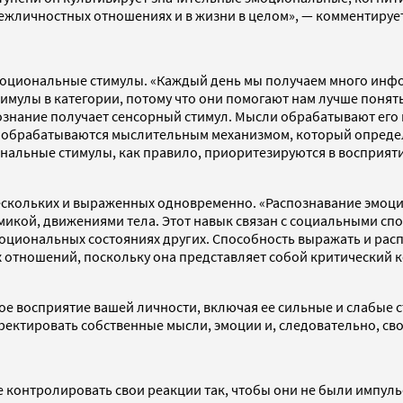
ежличностных отношениях и в жизни в целом», — комментирует
моциональные стимулы. «Каждый день мы получаем много инфо
мулы в категории, потому что они помогают нам лучше понять
сознание получает сенсорный стимул. Мысли обрабатывают ег
ы обрабатываются мыслительным механизмом, который определ
нальные стимулы, как правило, приоритезируются в восприяти
ескольких и выраженных одновременно. «Распознавание эмоц
икой, движениями тела. Этот навык связан с социальными спо
иональных состояниях других. Способность выражать и распо
 отношений, поскольку она представляет собой критический 
е восприятие вашей личности, включая ее сильные и слабые с
ректировать собственные мысли, эмоции и, следовательно, св
ие контролировать свои реакции так, чтобы они не были импу