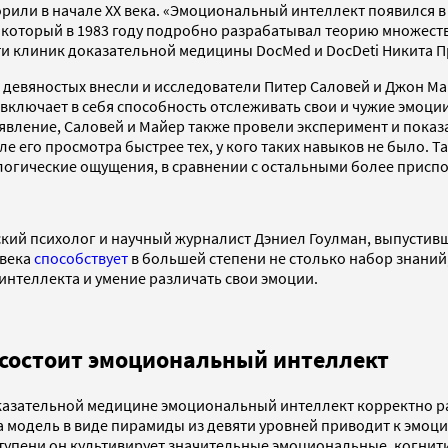
орили в начале ХХ века. «Эмоциональный интеллект появился 
р, который в 1983 году подробно разрабатывал теорию множест
ети клиник доказательной медицины DocMed и DocDeti Никита 
е девяностых внесли и исследователи Питер Саловей и Джон 
ключает в себя способность отслеживать свои и чужие эмоции и
явление, Саловей и Майер также провели эксперимент и показ
ле его просмотра быстрее тех, у кого таких навыков не было.
хологические ощущения, в сравнении с остальными более при
ий психолог и научный журналист Дэниел Гоулман, выпустивши
века
способствует
в большей степени не столько набор знани
интеллекта и умение различать свои эмоции.
о состоит эмоциональный интеллект
казательной медицине эмоциональный интеллект корректно ра
а модель в виде пирамиды из девяти уровней приводит к эмоц
ступени он культивирует значительные эмоциональные, когни