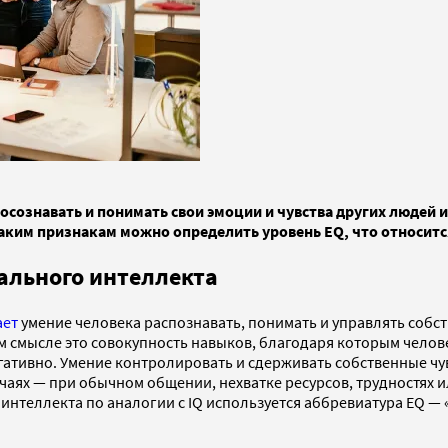
сознавать и понимать свои эмоции и чувства других людей и
ким признакам можно определить уровень EQ, что относится
ального интеллекта
ает
умение человека распознавать, понимать и управлять собст
м смысле это совокупность навыков, благодаря которым челове
ативно. Умение контролировать и сдерживать собственные чувст
учаях — при обычном общении, нехватке ресурсов, трудностях и
интеллекта по аналогии с IQ используется аббревиатура EQ — 