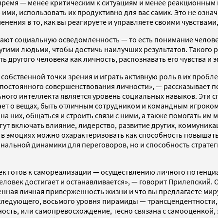
 время — менее критическим к ситуациям и менее реакционным
 ими, использовать их продуктивно для вас самих. Это не озна
менения в то, как вы реагируете и управляете своими чувствам
ают социальную осведомленность — то есть понимание человек
угими людьми, чтобы достичь наилучших результатов. Такого 
 другого человека как личность, распознавать его чувства и 
 собственной точки зрения и играть активную роль в их проб
постоянного совершенствования личности», — рассказывает пс
ого интеллекта является уровень социальных навыков. Эти с
умает о вещах, быть отличным сотрудником и командным игроком 
на них, общаться и строить связи с ними, а также помогать им 
ут включать влияние, лидерство, развитие других, коммуник
т в эмоциях можно охарактеризовать как способность повышат
нальной динамики для переговоров, но и способность стратег
овек готов к самореализации — осуществлению личного потенц
человек достигает и останавливается», — говорит Прилепский.
твенная личная приверженность жизни и что вы предлагаете миру
 следующего, восьмого уровня пирамиды — трансцендентности,
тность, или самопревосхождение, тесно связана с самооценко