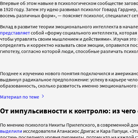
Впервые об этом навыке в психологическом сообществе загов
в 1920 году. Затем эту идею развивал психолог Говард Гардне
восемь различных форм», — поясняет психолог, специалист с
Вклад в развитие теории эмоционального интеллекта в начал
представляет
собой «форму социального интеллекта, которая в
чтобы управлять своим мышлением и действиями». Изучая это 
определять и корректно называть свои эмоции, оправился пос
гипотезу, согласно которой люди, способные различать пси
Позднее к изучению нового понятия подключился и американск
выдвинул радикальное предположение: успеху в карьере чело
образованность, сколько развитость именно эмоционального 
Материал по теме
От импульсивности к контролю: из чег
По мнению психолога Никиты Прилепского, в современной до
выделили
исследователи Атанасиос Дригас и Кара Папуци. «Эт
достичь последнего уровня пирамиды, потому что на каждой 