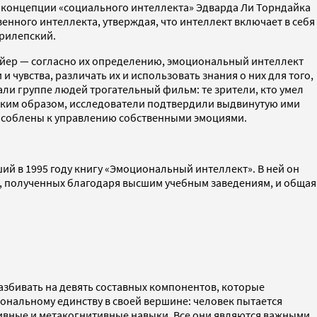
в концепции «социального интеллекта» Эдварда Ли Торндайка
венного интеллекта, утверждая, что интеллект включает в себя
Прилепский.
Майер — согласно их определению, эмоциональный интеллект
 чувства, различать их и использовать знания о них для того,
али группе людей трогательный фильм: те зрители, кто умел
 Таким образом, исследователи подтвердили выдвинутую ими
способлены к управлению собственными эмоциями.
й в 1995 году книгу «Эмоциональный интеллект». В ней он
й, полученных благодаря высшим учебным заведениям, и общая
збивать на девять составных компонентов, которые
иональному единству в своей вершине: человек пытается
тивные и метакогнитивные навыки. Все они являются важными