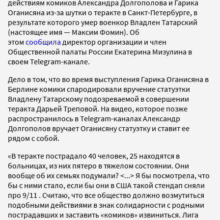
действиям комиков Александра Долгополова и Гарика
Оганисяна из-за шутки о теракте в Санкт-Петербурге, в
результате которого умер военкор Владлен Татарский
(настоящее имя — Максим Фомин). Об
этом
сообщила
директор организации и член
Общественной палаты России Екатерина Мизулина в
своем Telegram-канале.
Дело в том, что во время выступления Гарика Оганисяна в
Берлине комики спародировали вручение статуэтки
Владлену Татарскому подозреваемой в совершении
теракта Дарьей Треповой. На видео, которое позже
распространилось в Telegram-каналах Александр
Долгополов вручает Оганисяну статуэтку и ставит ее
рядом с собой.
«В теракте пострадало 40 человек, 25 находятся в
больницах, из них пятеро в тяжелом состоянии. Они
вообще об их семьях подумали? <...> Я бы посмотрела, что
бы с ними стало, если бы они в США такой стендап сняли
про 9/11 . Считаю, что все общество должно возмутиться
подобными действиями в знак солидарности с родными
пострадавших и заставить «комиков» извиниться. Лига