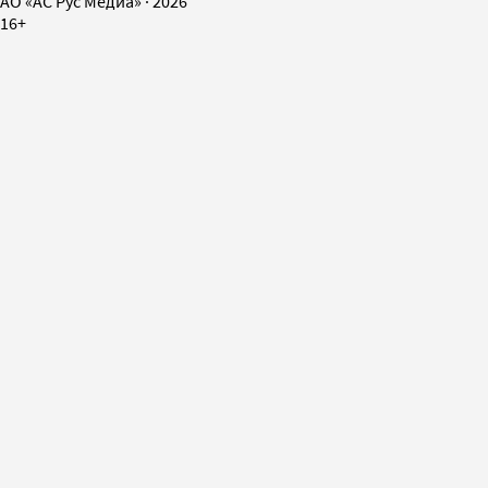
AO «АС Рус Медиа»
·
2026
16+