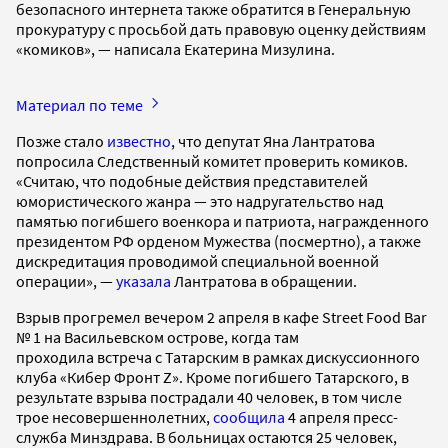
безопасного интернета также обратится в Генеральную
прокуратуру с просьбой дать правовую оценку действиям
«комиков», — написала Екатерина Мизулина.
Материал по теме
Позже стало
известно
, что депутат Яна Лантратова
попросила Следственный комитет проверить комиков.
«Считаю, что подобные действия представителей
юмористического жанра — это надругательство над
памятью погибшего военкора и патриота, награжденного
президентом РФ орденом Мужества (посмертно), а также
дискредитация проводимой специальной военной
операции», —
указала
Лантратова в обращении.
Взрыв прогремел вечером 2 апреля в кафе Street Food Bar
№ 1 на Васильевском острове, когда там
проходила встреча с Татарским в рамках дискуссионного
клуба «Кибер Фронт Z». Кроме погибшего Татарского, в
результате взрыва пострадали 40 человек, в том числе
трое несовершеннолетних,
сообщила
4 апреля пресс-
служба Минздрава. В больницах остаются 25 человек,