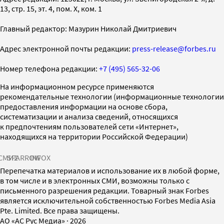
13, стр. 15, эт. 4, пом. X, ком. 1
Главный редактор: Мазурин Николай Дмитриевич
Адрес электронной почты редакции:
press-release@forbes.ru
Номер телефона редакции:
+7 (495) 565-32-06
На информационном ресурсе применяются
рекомендательные технологии (информационные технологии
предоставления информации на основе сбора,
систематизации и анализа сведений, относящихся
к предпочтениям пользователей сети «Интернет»,
находящихся на территории Российской Федерации)
СМИ2
SPARROW
INFOX
Перепечатка материалов и использование их в любой форме,
в том числе и в электронных СМИ, возможны только с
письменного разрешения редакции. Товарный знак Forbes
является исключительной собственностью Forbes Media Asia
Pte. Limited. Все права защищены.
AO «АС Рус Медиа»
·
2026