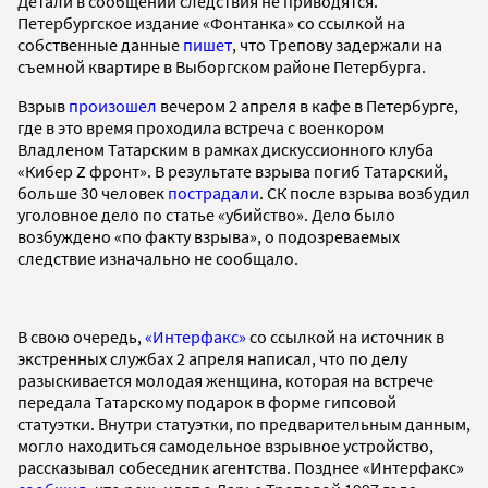
Детали в сообщении следствия не приводятся.
Петербургское издание «Фонтанка» со ссылкой на
собственные данные
пишет
, что Трепову задержали на
съемной квартире в Выборгском районе Петербурга.
Взрыв
произошел
вечером 2 апреля в кафе в Петербурге,
где в это время проходила встреча с военкором
Владленом Татарским в рамках дискуссионного клуба
«Кибер Z фронт». В результате взрыва погиб Татарский,
больше 30 человек
пострадали
. СК после взрыва возбудил
уголовное дело по статье «убийство». Дело было
возбуждено «по факту взрыва», о подозреваемых
следствие изначально не сообщало.
В свою очередь,
«Интерфакс»
со ссылкой на источник в
экстренных службах 2 апреля написал, что по делу
разыскивается молодая женщина, которая на встрече
передала Татарскому подарок в форме гипсовой
статуэтки. Внутри статуэтки, по предварительным данным,
могло находиться самодельное взрывное устройство,
рассказывал собеседник агентства. Позднее «Интерфакс»