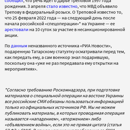
сообщил
, что речь идет о Дарье Треповой 1997 года
рождения. 3 апреля
стало известно
, что МВД объявило
Трепову в федеральный розыск. О Треповой известно то,
что 25 февраля 2022 года — на следующий день после
начала российской «спецоперации»* на Украине — ее
арестовали
на 10 суток за участие в несанкционированной
акции.
По
данным
неназванного источника «РИА Новости»,
подаренную Татарскому статуэтку осматривали перед тем,
как передать ему, а сам военкор знал подарившую,
поскольку она «уже не раз передавала ему открытки на
мероприятиях».
*Согласно требованию Роскомнадзора, при подготовке
материалов о специальной операции на востоке Украины
все российские СМИ обязаны пользоваться информацией
только из официальных источников РФ. Мы не можем
публиковать материалы, в которых проводимая операция
называется «нападением», «вторжением» либо
«объявлением войны», если это не прямая цитата (статья