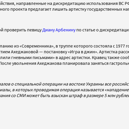
действия, направленные на дискредитацию использования ВС РФ
ного проекта предлагает лишить артистку государственных на
ой проверить певицу
Диану Арбенину
по статье о дискредитаци
анию из «Современника», в труппе которого состояла с 1977 г
тием Ахеджаковой — постановку «Игра в джин». Артистка расск
алили гневными письмами» в адрес артистки. Кравец также соо
 После увольнения Ахеджакова планировала заняться гастроль
алов о специальной операции на востоке Украины все россий
алы, в которых проводимая операция называется «нападением
ования со СМИ может быть взыскан штраф в размере 5 млн рубл