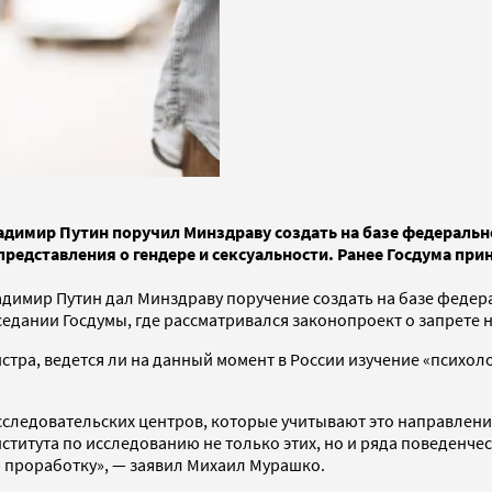
димир Путин поручил Минздраву создать на базе федерально
едставления о гендере и сексуальности. Ранее Госдума прин
димир Путин дал Минздраву поручение создать на базе федер
седании Госдумы, где рассматривался законопроект о запрете 
стра, ведется ли на данный момент в России изучение «психо
сследовательских центров, которые учитывают это направление
итута по исследованию не только этих, но и ряда поведенчес
ю проработку», — заявил Михаил Мурашко.