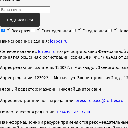
Подписаться
Все сразу
Еженедельная
Ежедневная
Ново
Наименование издания:
forbes.ru
Cетевое издание «
forbes.ru
» зарегистрировано Федеральной 
принятия решения о регистрации: серия Эл № ФС77-82431 от 23 
Адрес редакции, издателя: 123022, г. Москва, ул. Звенигородская 2-
Адрес редакции: 123022, г. Москва, ул. Звенигородская 2-я, д. 13, с
Главный редактор: Мазурин Николай Дмитриевич
Адрес электронной почты редакции:
press-release@forbes.ru
Номер телефона редакции:
+7 (495) 565-32-06
На информационном ресурсе применяются рекомендательные 
сведений, относящихся к предпочтениям пользователей сети 