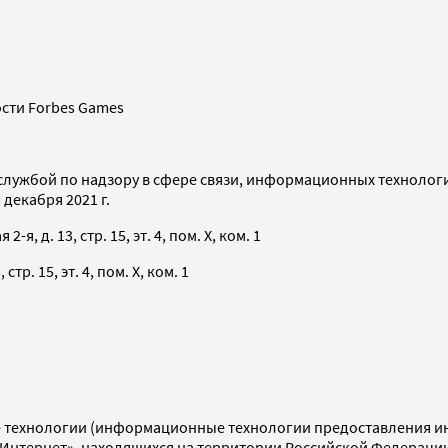
сти Forbes Games
службой по надзору в сфере связи, информационных технолог
декабря 2021 г.
я, д. 13, стр. 15, эт. 4, пом. X, ком. 1
тр. 15, эт. 4, пом. X, ком. 1
технологии (информационные технологии предоставления инф
«Интернет», находящихся на территории Российской Федераци