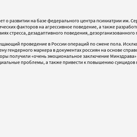
идет о развитии на базе федерального центра психиатрии им. С
ических факторов на агрессивное поведение, а также разрабо
виях стресса, дезадаптивного поведения, дезорганизованного 
рещающий проведение в России операций по смене пола. Исклю
ену гендерного маркера в документах россиян на основе справ
вторы получили «очень эмоциональное заключение Минздрава» н
оциальные проблемы, а также привести к повышению суицидов 