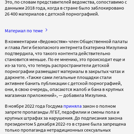
Это, по словам представителей ведомства, сопоставимо с
данными 2018 года, когда в стране было заблокировано
26 400 материалов с детской порнографией.
Материал по теме
В комментарии «Ведомостям» член Общественной палаты
и глава Лиги безопасного интернета Екатерина Мизулина
подтвердила, что такого контента действительно
становится меньше. По ее мнению, это происходит еще и
из-за того, что теперь распространители детской
порнографии размещают материалы в закрытых чатах и
даркнете. «Также сами легальные площадки стали
активнее банить публикации с детской порнографией,
они, в свою очередь, опасаются жалоб и бана в крупных
магазинах приложений», — добавила Мизулина.
В ноябре 2022 года Госдума
приняла
закон о полном
запрете пропаганды ЛГБТ, педофилии и смены пола и
крупных штрафах за нарушения. До подписания закона
президентом 5 декабря 2022-го в стране была запрещена
только пропаганда нетрадиционных сексуальных