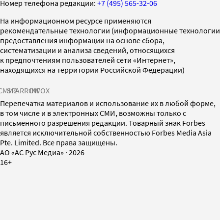
Номер телефона редакции:
+7 (495) 565-32-06
На информационном ресурсе применяются
рекомендательные технологии (информационные технологии
предоставления информации на основе сбора,
систематизации и анализа сведений, относящихся
к предпочтениям пользователей сети «Интернет»,
находящихся на территории Российской Федерации)
СМИ2
SPARROW
INFOX
Перепечатка материалов и использование их в любой форме,
в том числе и в электронных СМИ, возможны только с
письменного разрешения редакции. Товарный знак Forbes
является исключительной собственностью Forbes Media Asia
Pte. Limited. Все права защищены.
AO «АС Рус Медиа»
·
2026
16+