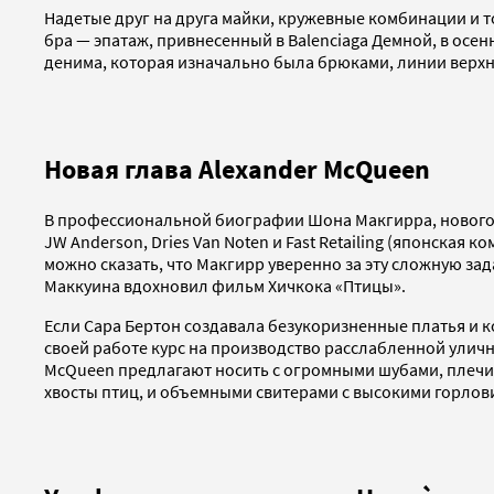
Надетые друг на друга майки, кружевные комбинации и т
бра — эпатаж, привнесенный в Balenciaga Демной, в осе
денима, которая изначально была брюками, линии верхн
Новая глава Alexander McQueen
В профессиональной биографии Шона Макгирра, нового к
JW Anderson, Dries Van Noten и Fast Retailing (японска
можно сказать, что Макгирр уверенно за эту сложную за
Маккуина вдохновил фильм Хичкока «Птицы».
Если Сара Бертон создавала безукоризненные платья и 
своей работе курс на производство расслабленной улич
McQueen предлагают носить с огромными шубами, плечи
хвосты птиц, и объемными свитерами с высокими горло