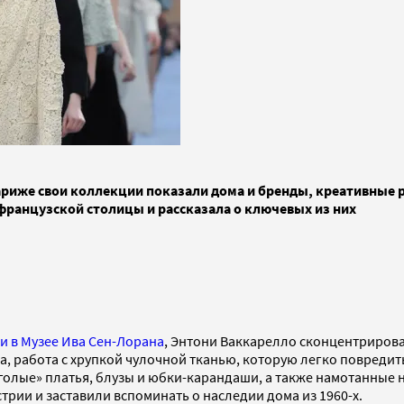
Париже свои коллекции показали дома и бренды, креативны
французской столицы и рассказала о ключевых из них
и в Музее Ива Сен-Лорана
, Энтони Ваккарелло сконцентрирова
, работа с хрупкой чулочной тканью, которую легко повреди
 «голые» платья, блузы и юбки-карандаши, а также намотанные
рии и заставили вспоминать о наследии дома из 1960-х.