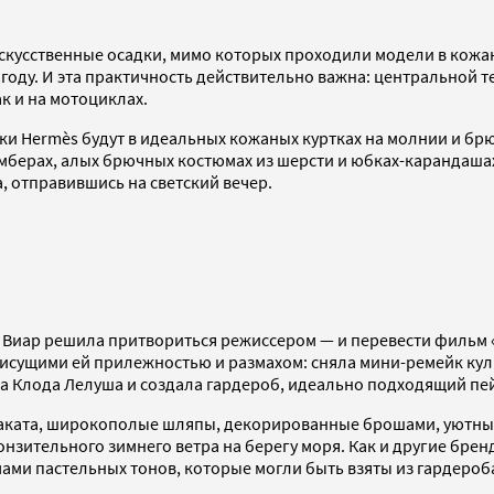
Искусственные осадки, мимо которых проходили модели в кожа
оду. И эта практичность действительно важна: центральной т
ак и на мотоциклах.
ки Hermès будут в идеальных кожаных куртках на молнии и бр
берах, алых брючных костюмах из шерсти и юбках-карандашах
, отправившись на светский вечер.
 Виар решила притвориться режиссером — и перевести фильм 
исущими ей прилежностью и размахом: сняла мини-ремейк куль
ла Клода Лелуша и создала гардероб, идеально подходящий п
заката, широкополые шляпы, декорированные брошами, уютные
онзительного зимнего ветра на берегу моря. Как и другие бре
мами пастельных тонов, которые могли быть взяты из гардеро