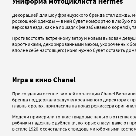
Униформа мотоциклиста Hermès
Декорацией для шоу французского бренда стал дождь. 
роскошной одежды — в ней будет комфортно в любую пог
верховая езда, как на лошадях (не забываем о корнях!), т
Противостоять встречному ветру и новым вызовам девуш
воротниками, декорированными мехом, укороченных бом
вполне себе настоящего) коня нужно будет оставить дома
Игра в кино Chanel
При создании осенне-зимней коллекции Chanel Виржини
бренда поддержала задумку креативного директора с пр
главных ролях, пригласила на показ режиссера оригина
Модели примерили тонкие твидовые пальто в оттенках 
рубчик и надежные дубленки, которые спасут даже от пр
в стиле 1920-х сочетались с твидовыми юбочными костю