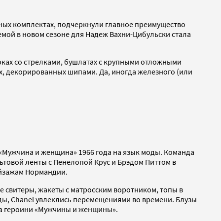
ных комплектах, подчеркнули главное преимущество
емой в новом сезоне для Надеж Вахни-Цибульски стала
юках со стрелками, бушлатах с крупными отложными
, декорированных шипами. Да, иногда железного (или
«Мужчина и женщина» 1966 года на язык моды. Команда
товой ленты с Пенелопой Крус и Брэдом Питтом в
ейзажам Нормандии.
 свитеры, жакеты с матросским воротником, топы в
нды, Chanel увлеклись перемещениями во времени. Блузы
ба героини «Мужчины и женщины».