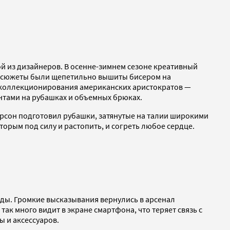
ой из дизайнеров. В осенне-зимнем сезоне креативный
ьи сюжеты были щепетильно вышиты бисером на
м коллекционирования американских аристократов —
нтами на рубашках и объемных брюках.
дерсон подготовил рубашки, затянутые на талии широкими
орым под силу и растопить, и согреть любое сердце.
жды. Громкие высказывания вернулись в арсенал
к много видит в экране смартфона, что теряет связь с
 и аксессуаров.