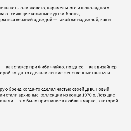
ые жакеты оливкового, карамельного и шоколадного
живают сияющие кожаные куртки-броня,
крыться верхней одеждой — такой же надежной, как и
 — как стажер при Фиби Файло, позднее — как дизайнер
торой когда-то сделали легкие женственные платья и
орую бренд когда-то сделал частью своей ДНК. Новый
ии стали архивные коллекции из конца 1970-х. Летящие
нами — это было признание в любви к марке, в которой