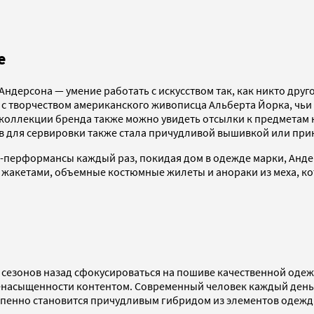
e
дерсона — умение работать с искусством так, как никто друг
 с творчеством американского живописца Альберта Йорка, ч
ой коллекции бренда также можно увидеть отсылки к предмета
в для сервировки также стала причудливой вышивкой или при
арт-перформансы каждый раз, покидая дом в одежде марки, Ан
жакетами, объемные костюмные жилеты и анораки из меха, кот
о сезонов назад сфокусироваться на пошиве качественной оде
енасыщенности контентом. Современный человек каждый день та
епенно становится причудливым гибридом из элементов одежды