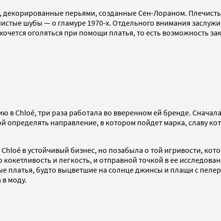
, декорированные перьями, созданные Сен-Лораном. Плечист
шистые шубы — о гламуре 1970-х. Отдельного внимания заслу
хочется оголяться при помощи платья, то есть возможность за
 в Chloé, три раза работала во вверенном ей бренде. Сначала
мой определять направление, в котором пойдет марка, славу ко
 Chloé в устойчивый бизнес, но позабыла о той игривости, кот
кокетливость и легкость, и отправной точкой в ее исследован
 платья, будто выцветшие на солнце джинсы и плащи с пелери
 в моду.