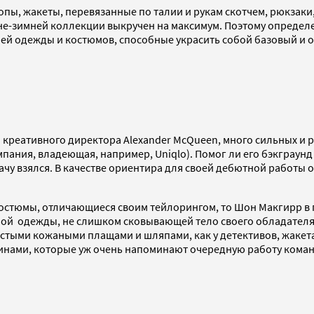
опы, жакеты, перевязанные по талии и рукам скотчем, рюкзаки
нне-зимней коллекции выкручен на максимум. Поэтому определ
ей одежды и костюмов, способные украсить собой базовый и 
реативного директора Alexander McQueen, много сильных и ра
я компания, владеющая, например, Uniqlo). Помог ли его бэкгра
дачу взялся. В качестве ориентира для своей дебютной работы 
костюмы, отличающиеся своим тейлорингом, то Шон Макгирр в
ной одежды, не слишком сковывающей тело своего обладателя.
стыми кожаными плащами и шляпами, как у детективов, жаке
винами, которые уж очень напоминают очередную работу кома