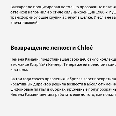
Ваккарелло процитировал не только прозрачные платья
оттенков напомнили о стиле сильных женщин 1980-х, пу
трансформирующие хрупкий силуэт в шелке. И если не за
впечатляющей.
Возвращение легкости Chloé
Чемена Камали, представившая свою дебютную коллекцию
в команде Клэр Уэйт Келлер. Теперь же ей предстоит са
костюмы.
За три года своего правления Габриэла Херст превратила
креативный директор решила возвести в абсолют именно 
шифоновые платья в оборках, кружевные полупрозрачные
Чемена Камали мечтала работать еще до того, как попала