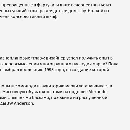
, превращенные в фартуки, и даже вечернее платье из
енных усилий стоит разглядеть рядом с футболкой из
очень консервативный шкаф.
зноплановых «глав»: дизайнер успел получить опыт в
унд в переосмыслении многогранного наследия марки? Пока
он выбрал коллекцию 1995 года, на создание которой
 попытке омолодить аудиторию марки устанавливает в
 Массивную обувь с копытами на подошве Alexander
тами с пышными басками, похожими на распушенные
нды JW Anderson.