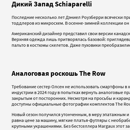
Дикий Запад Schiaparelli
Последние несколько лет Дэниел Роузберри всячески прив
тоддлеров из микросхем. В осенне-зимней коллекции он 
Американский дизайнер представил свои версии канадско
Верхняя одежда лишь притворялась базовой: приглядев
пальто в костюмы скелетов. Даже пуховики преобразилис
Аналоговая роскошь The Row
Требование сестер Олсен не использовать смартфоны в х
индустрии в 2024 году в попытках вернуть аналоговые пр
закрытым от посторонних. Несмотря на просьбы и каранда
доступны официальные фотографии комплектов The Row
Новый сезон получился утонченным, в меру эпатажным и
равна цене за машину, мягкие платья-футляры с необр
крупными украшениями. Без бестселлера Margaux этот з