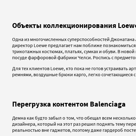
Объекты коллекционирования Loew
Одна из многочисленных суперспособностей Джонатана Ан
директор Loewe предлагает нам поближе познакомиться
трикотажных костюмах, платьях, сумках и обуви. В нов
посуде фарфоровой фабрики Челси. Роспись с предмето
Для тех клиентов Loewe, кто пока не готов устраивать 
ремнями, воздушные брюки карго, легко сочетающиеся с 
Перегрузка контентом Balenciaga
Демна как будто забыл о том, что обещал всем нескольк
дизайнера, который на этот раз решил поднять тему пер
реальностью вне гаджетов, поэтому даже гардероб пост