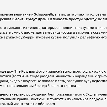
лекал внимание к Schiaparelli, эпатируя публику то головами
решил сбавить градус драмы и показать простую одежду, не ли
го смокинга из денима, которые дополнил галстуками в виде 
шись, можно было увидеть пуговицы-соски и замочные скважи
ь в руках Роузберри: пуховые куртки получили рельефную муск
оде шоу The Row для фото и записей всколыхнуло дискуссию о 
актики (гостям на входе раздали блокноты и карандаши с гриф
ши, видео с шоу все же попало в сеть, разрушив ауру недосяг
: основательницам бренда было что скрывать.
 действительно роскошным, без приставки «тихо». Скульптурны
аботанными краями, костюмы и трикотаж из кашемира подружи
акрытый ивент тоже не обошелся.