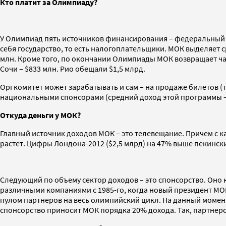
Кто платит за Олимпиаду?
У Олимпиад пять источников финансирования – федеральный и
себя государство, то есть налогоплательщики. МОК выделяет с
млн. Кроме того, по окончании Олимпиады МОК возвращает час
Сочи – $833 млн. Рио обещали $1,5 млрд.
Оргкомитет может зарабатывать и сам – на продаже билетов (т
национальными спонсорами (средний доход этой программы – $1
Откуда деньги у МОК?
Главный источник доходов МОК – это телевещание. Причем с 
растет. Цифры Лондона-2012 ($2,5 млрд) на 47% выше пекинских
Следующий по объему сектор доходов – это спонсорство. Оно 
различными компаниями с 1985-го, когда новый президент МОК 
пулом партнеров на весь олимпийский цикл. На данный момент 
спонсорство приносит МОК порядка 20% дохода. Так, партнерс