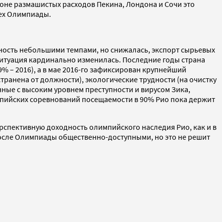
оне размашистых расходов Пекина, Лондона и Сочи это
пех Олимпиады.
дность небольшими темпами, но снижалась, экспорт сырьевых
 ситуация кардинально изменилась. Последние годы страна
9% – 2016), а в мае 2016-го зафиксирован крупнейший
транена от должности), экологические трудности (на очистку
нные с высоким уровнем преступности и вирусом Зика,
импийских соревнований посещаемости в 90% Рио пока держит
рспективную доходность олимпийского наследия Рио, как и в
т после Олимпиады общественно-доступными, но это не решит