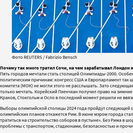
Фото REUTERS / Fabrizio Bensch
Почему так много тратил Сочи, на чем зарабатывал Лондон 
Пять городов мечтали стать столицей Олимпиады-2000. Особен
политическим причинам: конгресс США и Европарламент так ш
комитета (МОК) не могли этого не расслышать. Зато следующая
только мечтать. Корейский Пхенчхан получил право на зимние
Краков, Стокгольм и Осло в последний момент решили не ввяз
Выборы олимпийской столицы 2024 года пройдут следующей осен
олимпийских планов откажется Рим. В июне мэром города стала
тратиться на строительство соборов в пустыне». Без Рима в ш
проблемы с транспортом, стадионами, безопасностью и прочи