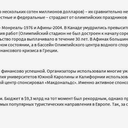
о нескольких сотен миллионов долларов) – их сравнительно н
естные и федеральные – страдают от олимпийских праздников 
Монреаль-1976 и Афины-2004. В Канаде умудрились превысить 
я работ (Олимпийский стадион не был достроен к началу соре
ьство города выплачивало в течение 30 лет. В Афинах больши
йном состоянии, а в бассейн Олимпийского центра водного спо
нансового кризиса в Греции.
ь финансово успешной. Организаторы использовали многие уже
жития университетов Южной Каролины и Калифорнии использов
ый центр спонсировал «Макдональдс». Именно активное спонс
. Бюджет в $9,3 млрд на тот момент был рекордным, однако пр
ых популярных туристических направления в Европе. Так, за се