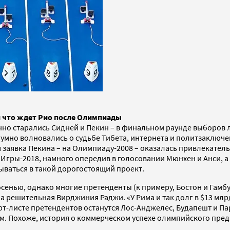
и что ждет Рио после Олимпиады
но старались Сидней и Пекин – в финальном раунде выборов л
умно волновались о судьбе Тибета, интернета и политзаключ
 заявка Пекина – на Олимпиаду-2008 – оказалась привлекатель
 Игры-2018, намного опередив в голосовании Мюнхен и Анси, а
ываться в такой дорогостоящий проект.
ью, однако многие претенденты (к примеру, Бостон и Гамбург)
 решительная Вирджиния Раджи. «У Рима и так долг в $13 млрд
орт-листе претендентов останутся Лос-Анджелес, Будапешт и П
м. Похоже, история о коммерческом успехе олимпийского пред