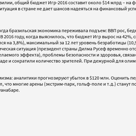
илии, общий бюджет Игр-2016 составит около $14 млрд – на ф
итуация в стране не дает шансов надеяться на финансовый ус
 тогда бразильская экономика переживала подъем: ВВП рос, бе
В 2016 году, когда выяснилось, что бюджет Игр вырос на 42%,
лся на 3,8%), максимальный за 12 лет уровень безработицы (10,
ческая ситуация (президент страны Дилма Русеф временно отс
желаемого эффекта), проблемы безопасности и здоровья, связа
пиаде и сократили количество зрителей. При дежурной для ол
зма: аналитики прогнозируют убыток в $120 млн. Оценить пе
ил, что многие арены (экстрим-парк, гольф-поле и т.д.) стану
уанабаре.