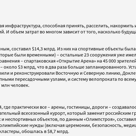
ая инфраструктура, способная принять, расселить, накормить 
. И объем затрат во многом зависит от того, насколько буду
м, составил $14,3 млрд. Из них на спортивные объекты была п
торые были временными) – остальные 23 сооружения уже имел
равнения – спартаковская «Открытие Арена» на 45 000 зрителей 
 около $3 млрд, что в два раза больше запланированного. Ус
рили и реконструировали Восточную и Северную линию, Доклен
рупными пересадочными узлами, и систему велопроката по всем
 млн человек.
 где практически все – арены, гостиницы, дороги – создавалос
ательный всесезонный курорт, который заменит российским гр
х и неспортивных объектов, по данным «Олимпстроя», состави
то олимпийские нужды (включая церемонии, безопасность, меди
ластеры, обошлась в $8,7 млрд.