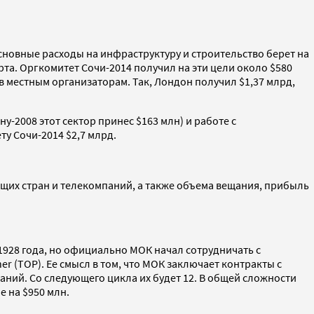
новные расходы на инфраструктуру и строительство берет на
та. Оргкомитет Сочи-2014 получил на эти цели около $580
 местным организаторам. Так, Лондон получил $1,37 млрд,
у-2008 этот сектор принес $163 млн) и работе с
ту Сочи-2014 $2,7 млрд.
ющих стран и телекомпаний, а также объема вещания, прибыль
1928 года, но официально МОК начал сотрудничать с
r (TOP). Ее смысл в том, что МОК заключает контракты с
паний. Со следующего цикла их будет 12. В общей сложности
 на $950 млн.