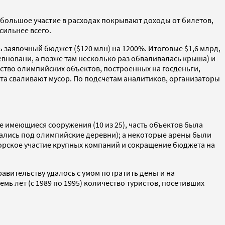
ебольшое участие в расходах покрывают доходы от билетов,
сильнее всего.
заявочный бюджет ($120 млн) на 1200%. Итоговые $1,6 млрд,
вновани, а позже там несколько раз обваливалась крыша) и
нство олимпийских объектов, построенных на госденьги,
рта сваливают мусор. По подсчетам аналитиков, организаторы
 имеющиеся сооружения (10 из 25), часть объектов была
ались под олимпийские деревни); а некоторые арены были
орское участие крупных компаний и сокращение бюджета на
авительству удалось с умом потратить деньги на
мь лет (с 1989 по 1995) количество туристов, посетивших