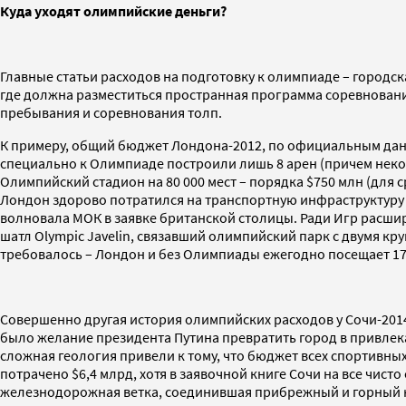
Куда уходят олимпийские деньги?
Главные статьи расходов на подготовку к олимпиаде – городск
где должна разместиться пространная программа соревнований
пребывания и соревнования толп.
К примеру, общий бюджет Лондона-2012, по официальным данны
специально к Олимпиаде построили лишь 8 арен (причем неко
Олимпийский стадион на 80 000 мест – порядка $750 млн (для с
Лондон здорово потратился на транспортную инфраструктуру –
волновала МОК в заявке британской столицы. Ради Игр расши
шатл Olympic Javelin, связавший олимпийский парк с двумя к
требовалось – Лондон и без Олимпиады ежегодно посещает 17
Совершенно другая история олимпийских расходов у Сочи-2014,
было желание президента Путина превратить город в привлек
сложная геология привели к тому, что бюджет всех спортивны
потрачено $6,4 млрд, хотя в заявочной книге Сочи на все чис
железнодорожная ветка, соединившая прибрежный и горный к