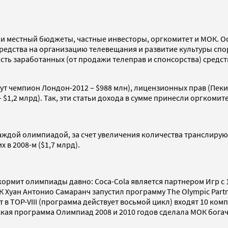
 местный бюджеты, частные инвесторы, оргкомитет и МОК. Ос
редства на организацию телевещания и развитие культуры спор
ть заработанных (от продажи телеправ и спонсорства) средств
ут чемпион Лондон-2012 – $988 млн), лицензионных прав (Пекин
,2 млрд). Так, эти статьи дохода в сумме принесли оргкомите
каждой олимпиадой, за счет увеличения количества транслиру
 в 2008-м ($1,7 млрд).
кормит олимпиады давно: Coca-Cola является партнером Игр с 
Хуан Антонио Самаранч запустил программу The Olympic Partne
в TOP-VIII (программа действует восьмой цикл) входят 10 ком
кая программа Олимпиад 2008 и 2010 годов сделала МОК богаче