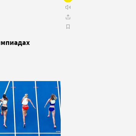
лимпиадах