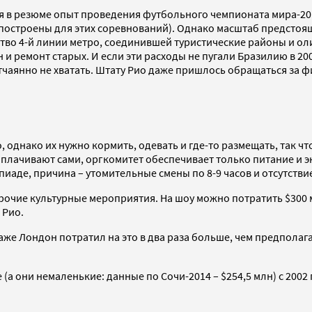
 в резюме опыт проведения футбольного чемпионата мира-2014
остроены для этих соревнований). Однако масштаб предстоящ
тво 4-й линии метро, соединившей туристические районы и ол
 и ремонт старых. И если эти расходы не пугали Бразилию в 2
о отчаянно не хватать. Штату Рио даже пришлось обращаться з
однако их нужно кормить, одевать и где-то размещать, так чт
плачивают сами, оргкомитет обеспечивает только питание и эк
пиаде, причина – утомительные смены по 8-9 часов и отсутств
очие культурные мероприятия. На шоу можно потратить $300 м
 Рио.
Даже Лондон потратил на это в два раза больше, чем предполага
(а они немаленькие: данные по Сочи-2014 – $254,5 млн) с 2002