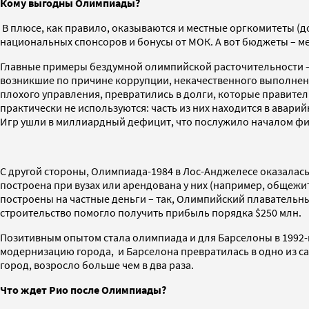
Кому выгодны Олимпиады?
В плюсе, как правило, оказываются и местные оргкомитеты (д
национальных спонсоров и бонусы от МОК. А вот бюджеты – м
Главные примеры бездумной олимпийской расточительности – 
возникшие по причине коррупции, некачественного выполнени
плохого управления, превратились в долги, которые правител
практически не используются: часть из них находится в авари
Игр ушли в миллиардный дефицит, что послужило началом фи
С другой стороны, Олимпиада-1984 в Лос-Анджелесе оказалас
построена при вузах или арендована у них (например, обще
построены на частные деньги – так, Олимпийский плавательн
строительство помогло получить прибыль порядка $250 млн.
Позитивным опытом стала олимпиада и для Барселоны в 1992-м
модернизацию города, и Барселона превратилась в одно из сам
город, возросло больше чем в два раза.
Что ждет Рио после Олимпиады?