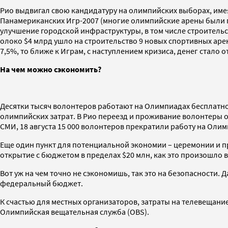
Рио выдвигал свою кандидатуру на олимпийских выборах, имея
Панамериканских Игр-2007 (многие олимпийские арены были п
улучшение городской инфраструктуры, в том числе строительс
олоко $4 млрд ушло на строительство 9 новых спортивных арен
7,5%, то ближе к Играм, с наступлением кризиса, денег стал
На чем можно сэкономить?
Десятки тысяч волонтеров работают на Олимпиадах бесплатно, 
олимпийских затрат. В Рио переезд и проживание волонтеры о
СМИ, 18 августа 15 000 волонтеров прекратили работу на Олим
Еще один пункт для потенциальной экономии – церемонии и пр
открытие с бюджетом в пределах $20 млн, как это произошло в
Вот уж на чем точно не сэкономишь, так это на безопасности. 
федеральный бюджет.
К счастью для местных организаторов, затраты на телевещание 
Олимпийская вещательная служба (OBS).