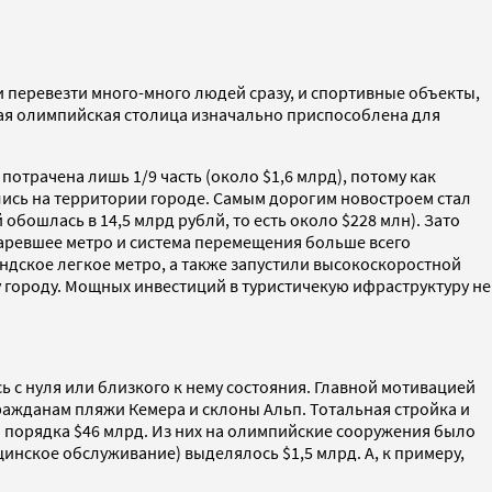
и перевезти много-много людей сразу, и спортивные объекты,
щая олимпийская столица изначально приспособлена для
отрачена лишь 1/9 часть (около $1,6 млрд), потому как
ись на территории городе. Самым дорогим новостроем стал
обошлась в 14,5 млрд рублй, то есть около $228 млн). Зато
таревшее метро и система перемещения больше всего
дское легкое метро, а также запустили высокоскоростной
у городу. Мощных инвестиций в туристичекую ифраструктуру не
ь с нуля или близкого к нему состояния. Главной мотивацией
ажданам пляжи Кемера и склоны Альп. Тотальная стройка и
л порядка $46 млрд. Из них на олимпийские сооружения было
цинское обслуживание) выделялось $1,5 млрд. А, к примеру,