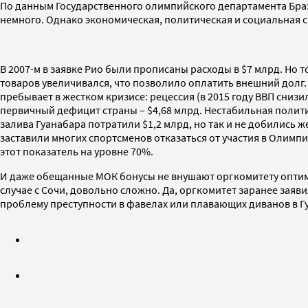
По данным Государственного олимпийского департамента Браз
немного. Однако экономическая, политическая и социальная с
В 2007-м в заявке Рио были прописаны расходы в $7 млрд. Но
товаров увеличивался, что позволило оплатить внешний долг. 
пребывает в жестком кризисе: рецессия (в 2015 году ВВП снизи
первичный дефицит страны – $4,68 млрд. Нестабильная полити
залива Гуанабара потратили $1,2 млрд, но так и не добились 
заставили многих спортсменов отказаться от участия в Олим
этот показатель на уровне 70%.
И даже обещанные МОК бонусы не внушают оргкомитету оптими
случае с Сочи, довольно сложно. Да, оргкомитет заранее заяв
проблему преступности в фавелах или плавающих диванов в Г