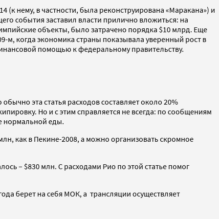
 (к нему, в частности, была реконструирована «Маракана») и
его события заставил власти прилично вложиться: на
импийские объекты, было затрачено порядка $10 млрд. Еще
009-м, когда экономика страны показывала уверенный рост в
а финансовой помощью к федеральному правительству.
о обычно эта статья расходов составляет около 20%
ипировку. Но и с этим справляется не всегда: по сообщениям
ие нормальной еды.
лн, как в Пекине-2008, а можно организовать скромное
лось – $830 млн. С расходами Рио по этой статье помог
 года берет на себя МОК, а трансляции осуществляет