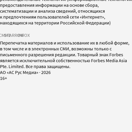
предоставления информации на основе сбора,
систематизации и анализа сведений, относящихся
к предпочтениям пользователей сети «Интернет»,
находящихся на территории Российской Федерации)
СМИ2
SPARROW
INFOX
Перепечатка материалов и использование их в любой форме,
в том числе и в электронных СМИ, возможны только с
письменного разрешения редакции. Товарный знак Forbes
является исключительной собственностью Forbes Media Asia
Pte. Limited. Все права защищены.
AO «АС Рус Медиа»
·
2026
16+