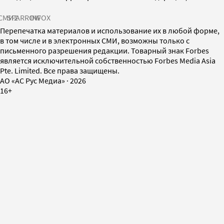
СМИ2
SPARROW
INFOX
Перепечатка материалов и использование их в любой форме,
в том числе и в электронных СМИ, возможны только с
письменного разрешения редакции. Товарный знак Forbes
является исключительной собственностью Forbes Media Asia
Pte. Limited. Все права защищены.
AO «АС Рус Медиа»
·
2026
16+