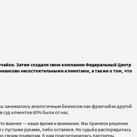
нчайзи. Затем создали свою компанию Федеральный Центр
инансово несостоятельными клиентами, а также о том, что
о мы занимались аналогичным бизнесом как франчайзи другой
в суд клиентов 60% были от нас.
что важнее — наше время и внимание. Мы приняли решение
с пустыми руками, либо остаемся. Но судьба распорядилась
 по своим правилам. К нам присоединились партнеры,