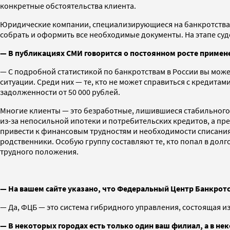
конкретные обстоятельства клиента.
Юридические компании, специализирующиеся на банкротствах
собрать и оформить все необходимые документы. На этапе су
— В публикациях СМИ говорится о постоянном росте примен
— С подробной статистикой по банкротствам в России вы мож
ситуации. Среди них — те, кто не может справиться с кредита
задолженности от 50 000 рублей.
Многие клиенты — это безработные, лишившиеся стабильного 
из-за непосильной ипотеки и потребительских кредитов, а пр
привести к финансовым трудностям и необходимости списания
родственники. Особую группу составляют те, кто попал в долг
трудного положения.
— На вашем сайте указано, что Федеральный Центр Банкротс
— Да, ФЦБ — это система гибридного управления, состоящая и
— В некоторых городах есть только один ваш филиал, а в не