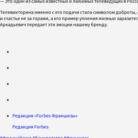
— Это один из самых известных и любимых телеведущих в России
Телевикторина именно с его подачи стала символом доброты, 
и счастье не за горами, а его пример упоения жизнью зарази
Аркадьевич передает эти эмоции нашему бренду.
Редакция «Forbes Франшизы»
Редакция Forbes
#
франчайзинг
#
банкротство
#
франшиза