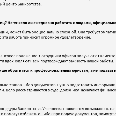
ый Центр Банкротства.
иц? Не тяжело ли ежедневно работать с людьми, официальн
ации, может быть эмоционально сложной. Она требует эмпатии
о эта работа приносит огромное удовлетворение.
ансовое положение. Сотрудники офисов получают от клиентов
сти вдохновляют нас и подтверждают важность нашей работы.
учше обратиться к профессиональным юристам, а не подават
ько этапов. Сбор документов: нужно подготовить информацию 
няли. Дело рассматривается в суде, должнику назначают финан
оцедуры банкротства. У человека появляется возможность нач
 и помогут избежать ошибок при подаче документов, помогут 