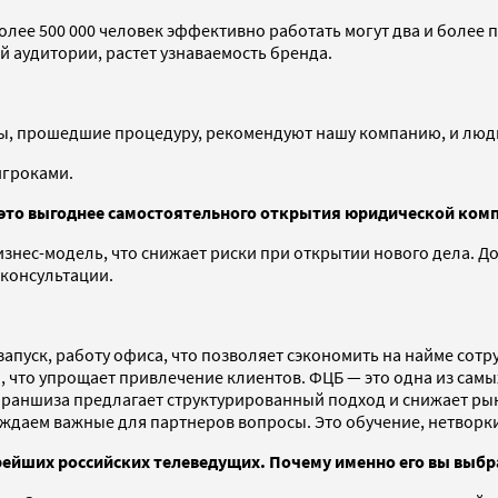
олее 500 000 человек эффективно работать могут два и более п
й аудитории, растет узнаваемость бренда.
нты, прошедшие процедуру, рекомендуют нашу компанию, и лю
игроками.
это выгоднее самостоятельного открытия юридической комп
нес-модель, что снижает риски при открытии нового дела. До
консультации.
уск, работу офиса, что позволяет сэкономить на найме сотр
, что упрощает привлечение клиентов. ФЦБ — это одна из са
Франшиза предлагает структурированный подход и снижает ры
уждаем важные для партнеров вопросы. Это обучение, нетвор
арейших российских телеведущих. Почему именно его вы выб