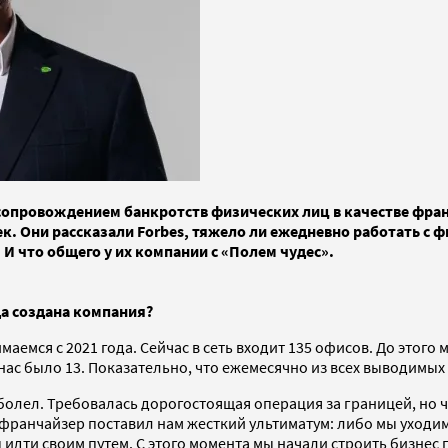
сопровождением банкротств физических лиц в качестве фра
. Они рассказали Forbes, тяжело ли ежедневно работать с ф
И что общего у их компании с «Полем чудес».
да создана компания?
аемся с 2021 года. Сейчас в сеть входит 135 офисов. До этог
ас было 13. Показательно, что ежемесячно из всех выводимых 
болел. Требовалась дорогостоящая операция за границей, но 
ранчайзер поставил нам жесткий ультиматум: либо мы уходим 
 идти своим путем. С этого момента мы начали строить бизнес