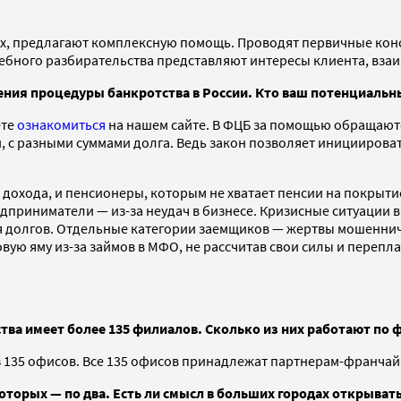
, предлагают комплексную помощь. Проводят первичные консу
дебного разбирательства представляют интересы клиента, вз
ения процедуры банкротства в России. Кто ваш потенциаль
ете
ознакомиться
на нашем сайте. В ФЦБ за помощью обращают
ми, с разными суммами долга. Ведь закон позволяет иницииров
дохода, и пенсионеры, которым не хватает пенсии на покрыт
едприниматели — из-за неудач в бизнесе. Кризисные ситуации 
 долгов. Отдельные категории заемщиков — жертвы мошенниче
овую яму из-за займов в МФО, не рассчитав свои силы и переп
тва имеет более 135 филиалов. Сколько из них работают по
з 135 офисов. Все 135 офисов принадлежат партнерам-франчай
которых — по два. Есть ли смысл в больших городах открыват