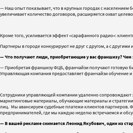
— Наш опыт показывает, что в крупных городах с населением б
увеличивает количество договоров, расширяется охват целево
Кроме того, усиливается эффект «сарафанного радио»: клие
Партнеры в городе конкурируют не друг с другом, а с другими 
— Что получают люди, приобретающие у вас франшизу? Чем 
— Приобретая франшизу ФЦБ, франчайзи получают готовую биз
Управляющая компания предоставляет франчайзи обучение и 
Сотрудники управляющей компании удаленно сопровождают зап
маркетинговые материалы, обучающие материалы и стратегии
лиц. Мы авансируем судебные платежи клиентов партнеров. 
предпринимателей, где мы каждую неделю встречаемся и обс
— В вашей рекламе снимается Леонид Якубович, один из ст