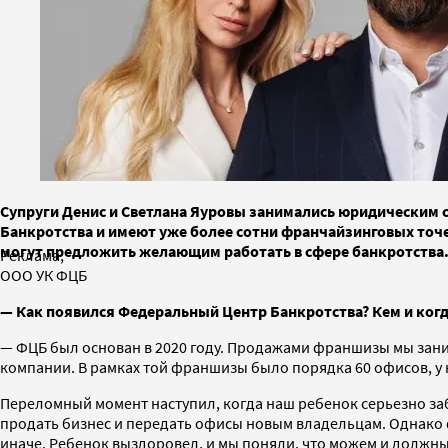
Супруги Денис и Светлана Яуровы занимались юридическим 
Банкротства и имеют уже более сотни франчайзинговых точек
могут предложить желающим работать в сфере банкротства. 
Реклама,
ООО УК ФЦБ
— Как появился Федеральный Центр Банкротства? Кем и ког
— ФЦБ был основан в 2020 году. Продажами франшизы мы заним
компании. В рамках той франшизы было порядка 60 офисов, у н
Переломный момент наступил, когда наш ребенок серьезно за
продать бизнес и передать офисы новым владельцам. Однако ф
иначе. Ребенок выздоровел, и мы поняли, что можем и должны