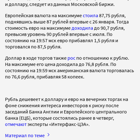
и доллару, следует из данных Московской биржи.
Европейская валюта на максимуме
стоила
87,75 рубля,
поднявшись выше 87 рублей впервые с 26 января. Тогда
стоимость евро на максимуме
доходила
до 90,7 рубля,
превысив уровень 90 рублей впервые с июля. По
состоянию на 19:57 мск евро прибавлял 1,5 рубля и
торговался по 87,5 рубля.
Доллар в ходе торгов также
рос
по отношению к рублю.
На максимуме его цена доходила до 76,8 рубля. По
состоянию на 19:59 мск американская валюта торговалась
по 76,6 рубля, прибавляя 58 копеек.
Рубль дешевеет к доллару и евро на вечерних торгах на
фоне снижения интереса инвесторов к риску после
заседаний Банка Англии и Европейского центрального
банка (ЕЦБ), которые состоялись ранее в четверг,
отмечают
эксперты «Интерфакс-ЦЭА».
Материал по теме