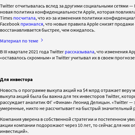
Twitter отчитывалась вслед за другими социальными сетями — 
новая политика конфиденциальности Apple, которая повлияла 
Times
посчитала
, что из-за изменения политики конфиденциаль
Facebook
признался
, что новые правила Apple снизят продажи с
восстанавливается быстрее, чем ожидалось.
Материал по теме
В III квартале 2021 года Twitter
рассказывала
, что изменения Ap
«оставалось скромным» и Twitter учитывал их в своем прогнозе
Для инвестора
Новость о программе выкупа акций на $4 млрд отражает веру
выкупа акций была бы важна для тех инвесторов Twitter, кото
рассуждает аналитик ФГ «Финам» Леонид Делицын. «Twitter — эт
умеренные, никто не рассчитывает на быстрый значительный рос
Компания уверена в собственной стратегии и постепенном увел
акции компании подорожают через 10 лет, то сейчас для них о
инвестиций».