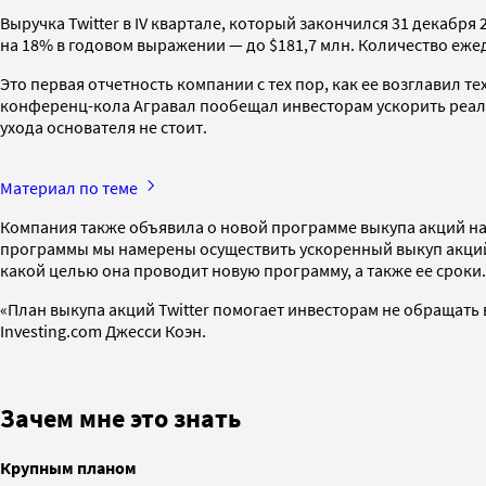
Выручка Twitter в IV квартале, который закончился 31 декабря 
на 18% в годовом выражении — до $181,7 млн. Количество ежед
Это первая отчетность компании с тех пор, как ее возглавил т
конференц-кола Агравал пообещал инвесторам ускорить реали
ухода основателя не стоит.
Материал по теме
Компания также объявила о новой программе выкупа акций на 
программы мы намерены осуществить ускоренный выкуп акций н
какой целью она проводит новую программу, а также ее сроки.
«План выкупа акций Twitter помогает инвесторам не обращать
Investing.com Джесси Коэн.
Зачем мне это знать
Крупным планом