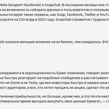
Meta (владеет Facebook) и Snapchat. В последние месяцы они 
на возможность собирать данные о пользователях и показывать
ности Apple такие сервисы, как Snap, Facebook, Twitter и You
оцсети на $10 млрд в 2022 году. Snapchat справился с трудностя
ple оказали меньшее влияние на ее бизнес, чем ожидалось. В I
.
 менеджмента в недооцененность бумаг компании, говорит ана
рые быстро реагируют на подобные сообщения и рассчитывают на
о не Zoom и не Tesla, где все инвесторы быстро и нервно реаг
т аудитории, и все, кто хотел продать их акции, сделал это уж
ичении прибыльности, но больше, кроме нее, в это почти никт
птимальное время выгодно выкупить свои ценные бумаги», — сч