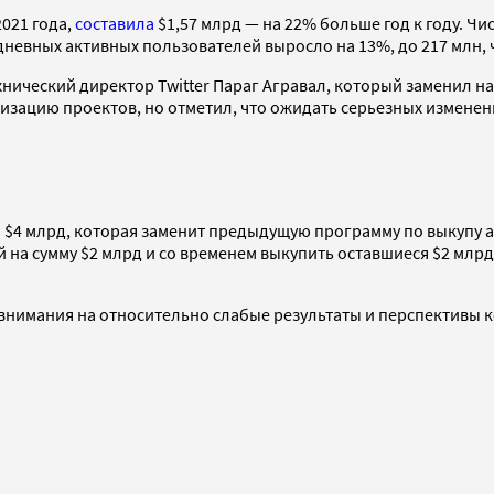
2021 года,
составила
$1,57 млрд — на 22% больше год к году. Чи
невных активных пользователей выросло на 13%, до 217 млн, ч
ехнический директор Twitter Параг Агравал, который заменил на
зацию проектов, но отметил, что ожидать серьезных изменени
$4 млрд, которая заменит предыдущую программу по выкупу акц
а сумму $2 млрд и со временем выкупить оставшиеся $2 млрд»,
 внимания на относительно слабые результаты и перспективы к