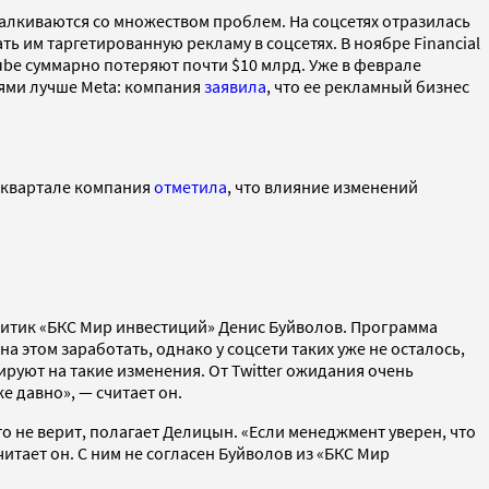
сталкиваются со множеством проблем. На соцсетях отразилась
 им таргетированную рекламу в соцсетях. В ноябре Financial
Tube суммарно потеряют почти $10 млрд. Уже в феврале
ми лучше Meta: компания ​​
заявила
, что ее рекламный бизнес
V квартале компания
отметила
, что влияние изменений
литик «БКС Мир инвестиций» Денис Буйволов. Программа
 этом заработать, однако у соцсети таких уже не осталось,
ируют на такие изменения. От Twitter ожидания очень
е давно», — считает он.
о не верит, полагает Делицын. «Если менеджмент уверен, что
итает он. С ним не согласен Буйволов из «БКС Мир