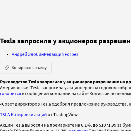
Tesla запросила у акционеров разрешен
Андрей Злобин
Редакция Forbes
Копировать ссылку
Руководство Tesla запросило у акционеров разрешение на др
Американская Tesla запросила у акционеров на годовом собр
говорится
в сообщении компании на сайте Комиссии по ценным
«Совет директоров Tesla одобрил предложение руководства, н
TSLA Котировки акций
от TradingView
Акции Tesla выросли на премаркете на 6,1%, до $1071,99 за бу
Poor's 500 прибавил лишь 14,3%,
отмечает
The Wall Street Journ