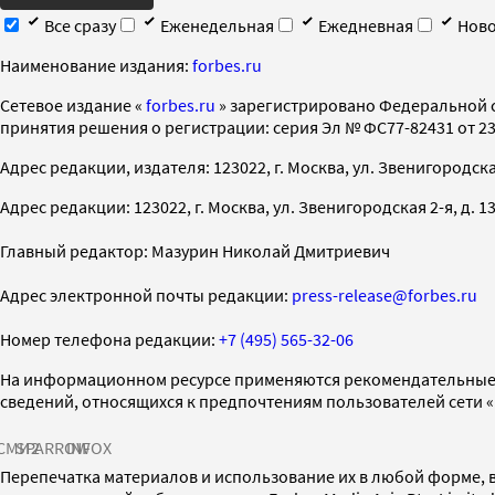
Все сразу
Еженедельная
Ежедневная
Ново
Наименование издания:
forbes.ru
Cетевое издание «
forbes.ru
» зарегистрировано Федеральной 
принятия решения о регистрации: серия Эл № ФС77-82431 от 23 
Адрес редакции, издателя: 123022, г. Москва, ул. Звенигородская 2-
Адрес редакции: 123022, г. Москва, ул. Звенигородская 2-я, д. 13, с
Главный редактор: Мазурин Николай Дмитриевич
Адрес электронной почты редакции:
press-release@forbes.ru
Номер телефона редакции:
+7 (495) 565-32-06
На информационном ресурсе применяются рекомендательные 
сведений, относящихся к предпочтениям пользователей сети 
СМИ2
SPARROW
INFOX
Перепечатка материалов и использование их в любой форме, в