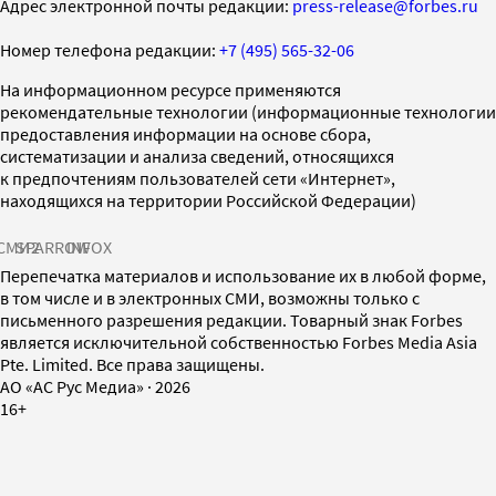
Адрес электронной почты редакции:
press-release@forbes.ru
Номер телефона редакции:
+7 (495) 565-32-06
На информационном ресурсе применяются
рекомендательные технологии (информационные технологии
предоставления информации на основе сбора,
систематизации и анализа сведений, относящихся
к предпочтениям пользователей сети «Интернет»,
находящихся на территории Российской Федерации)
СМИ2
SPARROW
INFOX
Перепечатка материалов и использование их в любой форме,
в том числе и в электронных СМИ, возможны только с
письменного разрешения редакции. Товарный знак Forbes
является исключительной собственностью Forbes Media Asia
Pte. Limited. Все права защищены.
AO «АС Рус Медиа»
·
2026
16+