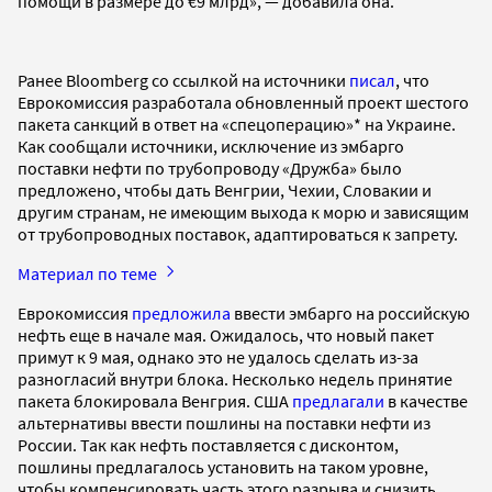
помощи в размере до €9 млрд», — добавила она.
Ранее Bloomberg со ссылкой на источники
писал
, что
Еврокомиссия разработала обновленный проект шестого
пакета санкций в ответ на «спецоперацию»* на Украине.
Как сообщали источники, исключение из эмбарго
поставки нефти по трубопроводу «Дружба» было
предложено, чтобы дать Венгрии, Чехии, Словакии и
другим странам, не имеющим выхода к морю и зависящим
от трубопроводных поставок, адаптироваться к запрету.
Материал по теме
Еврокомиссия
предложила
ввести эмбарго на российскую
нефть еще в начале мая. Ожидалось, что новый пакет
примут к 9 мая, однако это не удалось сделать из-за
разногласий внутри блока. Несколько недель принятие
пакета блокировала Венгрия. США
предлагали
в качестве
альтернативы ввести пошлины на поставки нефти из
России. Так как нефть поставляется с дисконтом,
пошлины предлагалось установить на таком уровне,
чтобы компенсировать часть этого разрыва и снизить