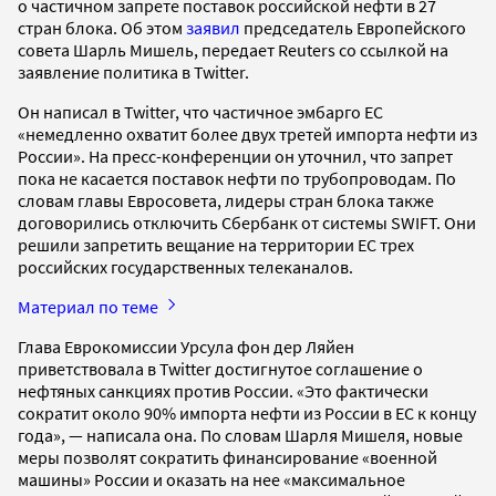
о частичном запрете поставок российской нефти в 27
стран блока. Об этом
заявил
председатель Европейского
совета Шарль Мишель, передает Reuters со ссылкой на
заявление политика в Twitter.
Он написал в Twitter, что частичное эмбарго ЕС
«немедленно охватит более двух третей импорта нефти из
России». На пресс-конференции он уточнил, что запрет
пока не касается поставок нефти по трубопроводам. По
словам главы Евросовета, лидеры стран блока также
договорились отключить Сбербанк от системы SWIFT. Они
решили запретить вещание на территории ЕС трех
российских государственных телеканалов.
Материал по теме
Глава Еврокомиссии Урсула фон дер Ляйен
приветствовала в Twitter достигнутое соглашение о
нефтяных санкциях против России. «Это фактически
сократит около 90% импорта нефти из России в ЕС к концу
года», — написала она. По словам Шарля Мишеля, новые
меры позволят сократить финансирование «военной
машины» России и оказать на нее «максимальное