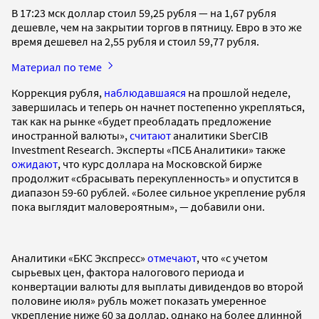
В 17:23 мск доллар стоил 59,25 рубля — на 1,67 рубля
дешевле, чем на закрытии торгов в пятницу. Евро в это же
время дешевел на 2,55 рубля и стоил 59,77 рубля.
Материал по теме
Коррекция рубля,
наблюдавшаяся
на прошлой неделе,
завершилась и теперь он начнет постепенно укрепляться,
так как на рынке «будет преобладать предложение
иностранной валюты»,
считают
аналитики SberCIB
Investment Research. Эксперты «ПСБ Аналитики» также
ожидают
, что курс доллара на Московской бирже
продолжит «сбрасывать перекупленность» и опустится в
диапазон 59-60 рублей. «Более сильное укрепление рубля
пока выглядит маловероятным», — добавили они.
Аналитики «БКС Экспресс»
отмечают
, что «с учетом
сырьевых цен, фактора налогового периода и
конвертации валюты для выплаты дивидендов во второй
половине июля» рубль может показать умеренное
укрепление ниже 60 за доллар, однако на более длинной