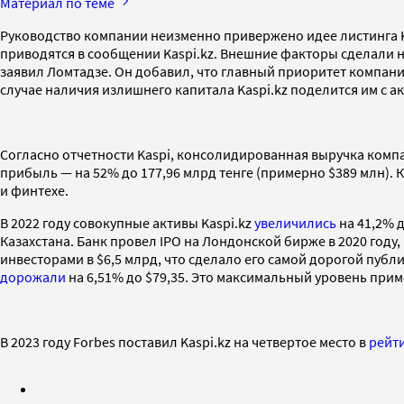
Материал по теме
Руководство компании неизменно привержено идее листинга Ka
приводятся в сообщении Kaspi.kz. Внешние факторы сделали н
заявил Ломтадзе. Он добавил, что главный приоритет компании
случае наличия излишнего капитала Kaspi.kz поделится им с 
Согласно отчетности Kaspi, консолидированная выручка компа
прибыль — на 52% до 177,96 млрд тенге (примерно $389 млн). 
и финтехе.
В 2022 году совокупные активы Kaspi.kz
увеличились
на 41,2% д
Казахстана. Банк провел IPO на Лондонской бирже в 2020 году
инвесторами в $6,5 млрд, что сделало его самой дорогой публ
дорожали
на 6,51% до $79,35. Это максимальный уровень прим
В 2023 году Forbes поставил Kaspi.kz на четвертое место в
рейт