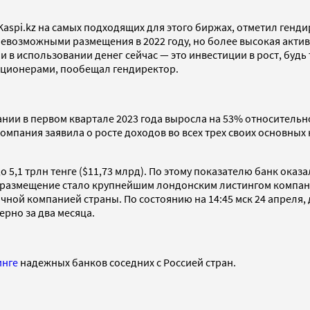
spi.kz на самых подходящих для этого биржах, отметил генди
евозможными размещения в 2022 году, но более высокая актив
 в использовании денег сейчас — это инвестиции в рост, будь
акционерами, пообещал гендиректор.
нии в первом квартале 2023 года выросла на 53% относительно
Компания заявила о росте доходов во всех трех своих основны
о 5,1 трлн тенге ($11,73 млрд). По этому показателю банк оказ
, размещение стало крупнейшим лондонским листингом компании
ичной компанией страны. По состоянию на 14:45 мск 24 апреля
ерно за два месяца.
инге
надежных банков соседних с Россией стран.