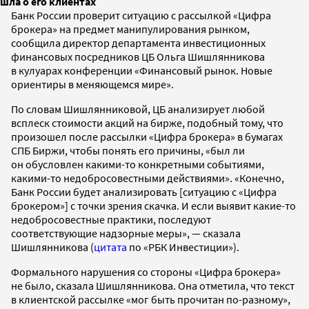
шла о его клиентах
Банк России проверит ситуацию с рассылкой «Цифра
брокера» на предмет манипулирования рынком,
сообщила директор департамента инвестиционных
финансовых посредников ЦБ Ольга Шишлянникова
в кулуарах конференции «Финансовый рынок. Новые
ориентиры в меняющемся мире».
По словам Шишлянниковой, ЦБ анализирует любой
всплеск стоимости акций на бирже, подобный тому, что
произошел после рассылки «Цифра брокера» в бумагах
СПБ Биржи, чтобы понять его причины, «был ли
он обусловлен какими-то конкретными событиями,
какими-то недобросовестными действиями». «Конечно,
Банк России будет анализировать [ситуацию с «Цифра
брокером»] с точки зрения скачка. И если выявит какие-то
недобросовестные практики, последуют
соответствующие надзорные меры», — сказала
Шишлянникова (
цитата
по «РБК Инвестиции»).
Формального нарушения со стороны «Цифра брокера»
не было, сказала Шишлянникова. Она отметила, что текст
в клиентской рассылке «мог быть прочитан по-разному»,