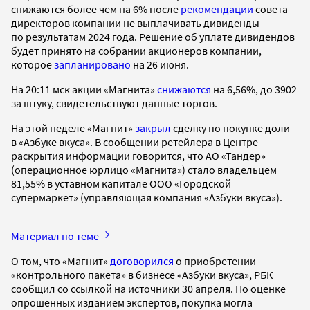
снижаются более чем на 6% после
рекомендации
совета
директоров компании не выплачивать дивиденды
по результатам 2024 года. Решение об уплате дивидендов
будет принято на собрании акционеров компании,
которое
запланировано
на 26 июня.
На 20:11 мск акции «Магнита»
снижаются
на 6,56%, до 3902
за штуку, свидетельствуют данные торгов.
На этой неделе «Магнит»
закрыл
сделку по покупке доли
в «Азбуке вкуса». В сообщении ретейлера в Центре
раскрытия информации говорится, что АО «Тандер»
(операционное юрлицо «Магнита») стало владельцем
81,55% в уставном капитале ООО «Городской
супермаркет» (управляющая компания «Азбуки вкуса»).
Материал по теме
О том, что «Магнит»
договорился
о приобретении
«контрольного пакета» в бизнесе «Азбуки вкуса», РБК
сообщил со ссылкой на источники 30 апреля. По оценке
опрошенных изданием экспертов, покупка могла