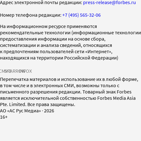
Адрес электронной почты редакции:
press-release@forbes.ru
Номер телефона редакции:
+7 (495) 565-32-06
На информационном ресурсе применяются
рекомендательные технологии (информационные технологии
предоставления информации на основе сбора,
систематизации и анализа сведений, относящихся
к предпочтениям пользователей сети «Интернет»,
находящихся на территории Российской Федерации)
СМИ2
SPARROW
INFOX
Перепечатка материалов и использование их в любой форме,
в том числе и в электронных СМИ, возможны только с
письменного разрешения редакции. Товарный знак Forbes
является исключительной собственностью Forbes Media Asia
Pte. Limited. Все права защищены.
AO «АС Рус Медиа»
·
2026
16+