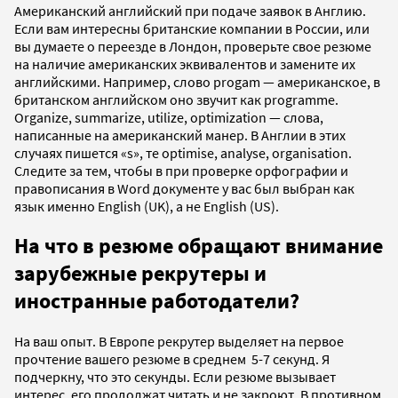
Американский английский при подаче заявок в Англию.
Если вам интересны британские компании в России, или
вы думаете о переезде в Лондон, проверьте свое резюме
на наличие американских эквивалентов и замените их
английскими. Например, слово progam — американское, в
британском английском оно звучит как programme.
Organize, summarize, utilize, optimization — слова,
написанные на американский манер. В Англии в этих
случаях пишется «s», те optimise, analyse, organisation.
Следите за тем, чтобы в при проверке орфографии и
правописания в Word документе у вас был выбран как
язык именно English (UK), а не English (US).
На что в резюме обращают внимание
зарубежные рекрутеры и
иностранные работодатели?
На ваш опыт. В Европе рекрутер выделяет на первое
прочтение вашего резюме в среднем 5-7 секунд. Я
подчеркну, что это секунды. Если резюме вызывает
интерес, его продолжат читать и не закроют. В противном