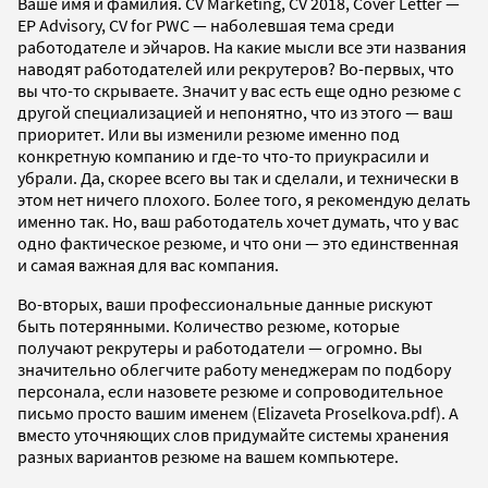
Ваше имя и фамилия. CV Marketing, CV 2018, Cover Letter —
EP Advisory, CV for PWC — наболевшая тема среди
работодателе и эйчаров. На какие мысли все эти названия
наводят работодателей или рекрутеров? Во-первых, что
вы что-то скрываете. Значит у вас есть еще одно резюме с
другой специализацией и непонятно, что из этого — ваш
приоритет. Или вы изменили резюме именно под
конкретную компанию и где-то что-то приукрасили и
убрали. Да, скорее всего вы так и сделали, и технически в
этом нет ничего плохого. Более того, я рекомендую делать
именно так. Но, ваш работодатель хочет думать, что у вас
одно фактическое резюме, и что они — это единственная
и самая важная для вас компания.
Во-вторых, ваши профессиональные данные рискуют
быть потерянными. Количество резюме, которые
получают рекрутеры и работодатели — огромно. Вы
значительно облегчите работу менеджерам по подбору
персонала, если назовете резюме и сопроводительное
письмо просто вашим именем (Elizaveta Proselkova.pdf). А
вместо уточняющих слов придумайте системы хранения
разных вариантов резюме на вашем компьютере.