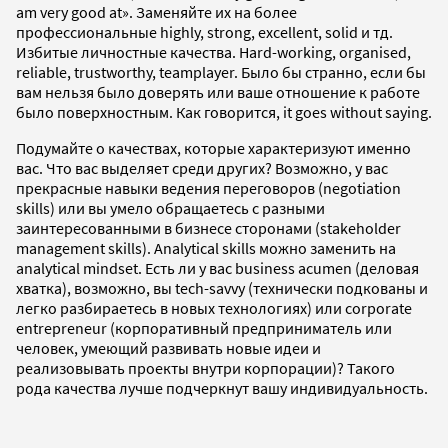
am very good at». Заменяйте их на более
профессиональные highly, strong, excellent, solid и тд.
Избитые личностные качества. Hard-working, organised,
reliable, trustworthy, teamplayer. Было бы странно, если бы
вам нельзя было доверять или ваше отношение к работе
было поверхностным. Как говорится, it goes without saying.
Подумайте о качествах, которые характеризуют именно
вас. Что вас выделяет среди других? Возможно, у вас
прекрасные навыки ведения переговоров (negotiation
skills) или вы умело обращаетесь с разными
заинтересованными в бизнесе сторонами (stakeholder
management skills). Analytical skills можно заменить на
analytical mindset. Есть ли у вас business acumen (деловая
хватка), возможно, вы tech-savvy (технически подкованы и
легко разбираетесь в новых технологиях) или corporate
entrepreneur (корпоративный предприниматель или
человек, умеющий развивать новые идеи и
реализовывать проекты внутри корпорации)? Такого
рода качества лучше подчеркнут вашу индивидуальность.