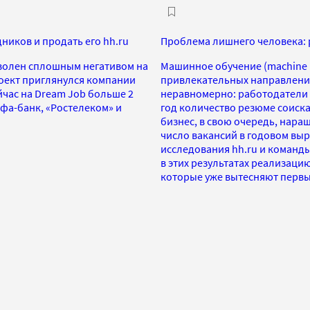
дников и продать его hh.ru
Проблема лишнего человека: 
оволен сплошным негативом на
Машинное обучение (machine l
роект приглянулся компании
привлекательных направлений 
йчас на Dream Job больше 2
неравномерно: работодатели н
ьфа-банк, «Ростелеком» и
год количество резюме соиска
бизнес, в свою очередь, нара
число вакансий в годовом вы
исследования hh.ru и команд
в этих результатах реализаци
которые уже вытесняют первы