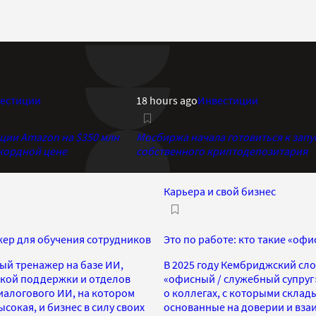
естиции
18 hours ago
Инвестиции
кции Amazon на $350 млн
Мосбиржа начала готовиться к запу
екордной цене
собственного криптодепозитария
Карьера и свой бизнес
жер для обучения сотрудников
Это по работе: кто такие «оф
ый тренажер на базе ИИ,
В 2025 году Кембриджский сл
ской поддержки и отделов
«офисный / служебный супруг»,
диалогового ИИ, на котором
о коллегах, с которыми скла
ысокая, и бизнес в силу своих
основанные на доверии и взаи