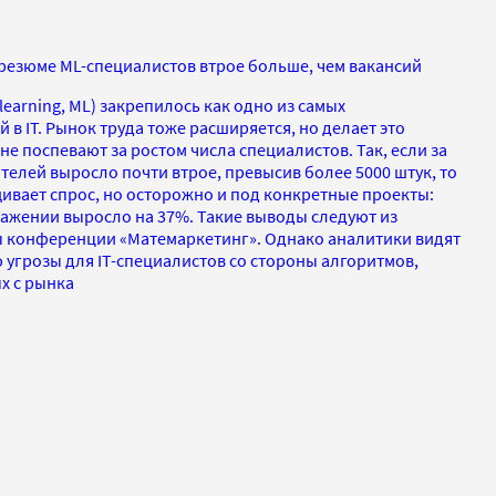
резюме ML-специалистов втрое больше, чем вакансий
earning, ML) закрепилось как одно из самых
в IT. Рынок труда тоже расширяется, но делает это
е поспевают за ростом числа специалистов. Так, если за
телей выросло почти втрое, превысив более 5000 штук, то
щивает спрос, но осторожно и под конкретные проекты:
ражении выросло на 37%. Такие выводы следуют из
ы конференции «Матемаркетинг». Однако аналитики видят
ю угрозы для IT-специалистов со стороны алгоритмов,
х с рынка