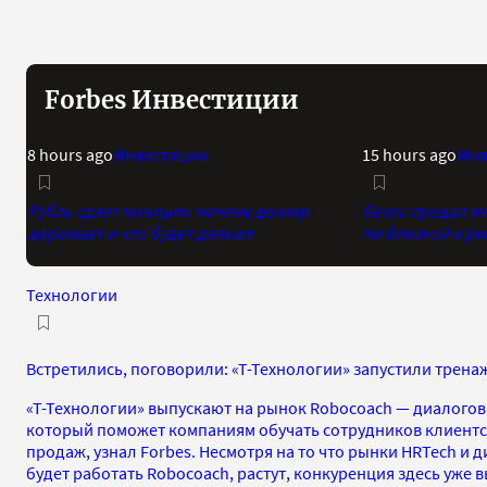
Forbes Инвестиции
8 hours ago
Инвестиции
15 hours ago
Инв
Рубль сдает позиции: почему доллар
Безос продал а
дорожает и что будет дальше
по близкой к р
Технологии
Встретились, поговорили: «Т-Технологии» запустили трена
«Т-Технологии» выпускают на рынок Robocoach — диалогов
который поможет компаниям обучать сотрудников клиент
продаж, узнал Forbes. Несмотря на то что рынки HRTech и 
будет работать Robocoach, растут, конкуренция здесь уже в