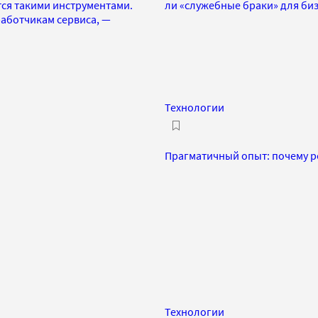
тся такими инструментами.
ли «служебные браки» для би
аботчикам сервиса, —
Технологии
Прагматичный опыт: почему ро
Технологии