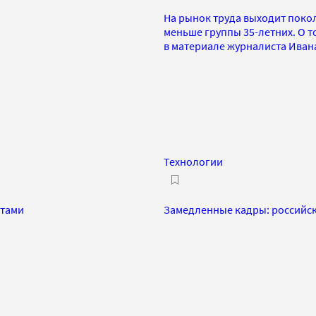
На рынок труда выходит покол
меньше группы 35-летних. О то
в материале журналиста Иван
Технологии
нтами
Замедленные кадры: российск