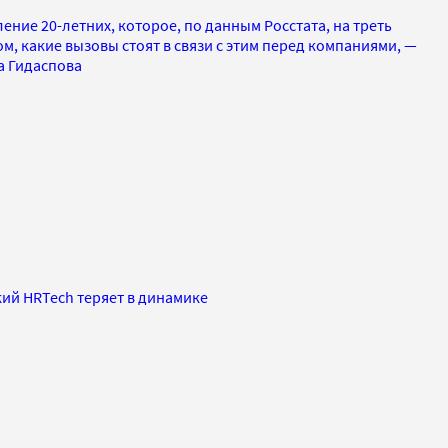
ение 20-летних, которое, по данным Росстата, на треть
м, какие вызовы стоят в связи с этим перед компаниями, —
а Гидаспова
ий HRTech теряет в динамике