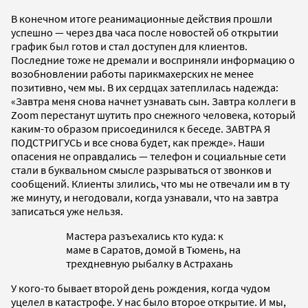
В конечном итоге реанимационные действия прошли
успешно — через два часа после новостей об открытии
график был готов и стал доступен для клиентов.
Последние тоже не дремали и восприняли информацию о
возобновлении работы парикмахерских не менее
позитивно, чем мы. В их сердцах затеплилась надежда:
«Завтра меня снова начнет узнавать сын. Завтра коллеги в
Zoom перестанут шутить про снежного человека, который
каким-то образом присоединился к беседе. ЗАВТРА Я
ПОДСТРИГУСЬ и все снова будет, как прежде». Наши
опасения не оправдались — телефон и социальные сети
стали в буквальном смысле разрываться от звонков и
сообщений. Клиенты злились, что мы не отвечали им в ту
же минуту, и негодовали, когда узнавали, что на завтра
записаться уже нельзя.
Мастера разъехались кто куда: к
маме в Саратов, домой в Тюмень, на
трехдневную рыбалку в Астрахань
У кого-то бывает второй день рождения, когда чудом
уцелел в катастрофе. У нас было второе открытие. И мы,