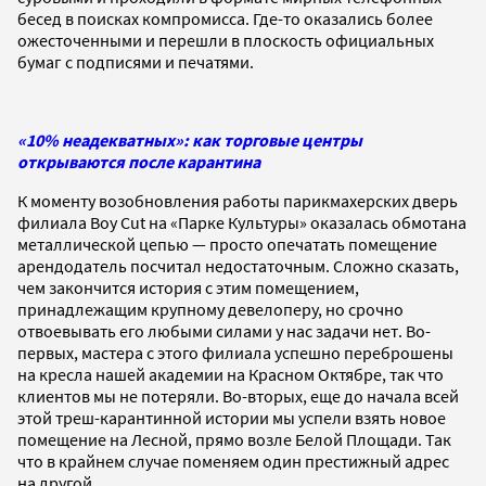
бесед в поисках компромисса. Где-то оказались более
ожесточенными и перешли в плоскость официальных
бумаг с подписями и печатями.
«10% неадекватных»: как торговые центры
открываются после карантина
К моменту возобновления работы парикмахерских дверь
филиала Boy Cut на «Парке Культуры» оказалась обмотана
металлической цепью — просто опечатать помещение
арендодатель посчитал недостаточным. Сложно сказать,
чем закончится история с этим помещением,
принадлежащим крупному девелоперу, но срочно
отвоевывать его любыми силами у нас задачи нет. Во-
первых, мастера с этого филиала успешно переброшены
на кресла нашей академии на Красном Октябре, так что
клиентов мы не потеряли. Во-вторых, еще до начала всей
этой треш-карантинной истории мы успели взять новое
помещение на Лесной, прямо возле Белой Площади. Так
что в крайнем случае поменяем один престижный адрес
на другой.