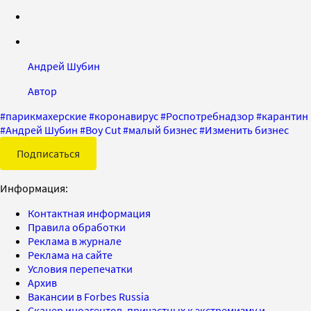
Андрей Шубин
Автор
#
парикмахерские
#
коронавирус
#
Роспотребнадзор
#
карантин
#
Андрей Шубин
#
Boy Cut
#
малый бизнес
#
Изменить бизнес
Подписаться
Информация:
Контактная информация
Правила обработки
Реклама в журнале
Реклама на сайте
Условия перепечатки
Архив
Вакансии в Forbes Russia
Сканер иноагентов, причастных к экстремизму и