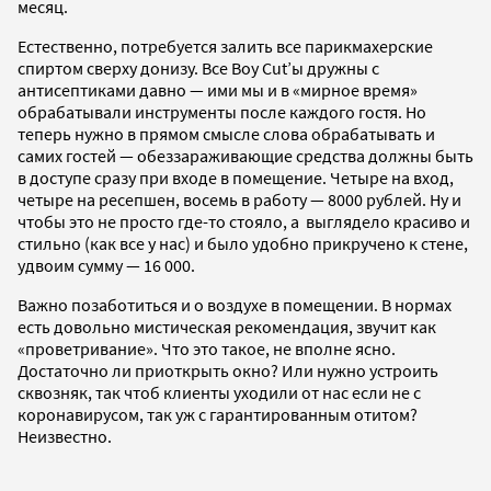
месяц.
Естественно, потребуется залить все парикмахерские
спиртом сверху донизу. Все Boy Cut’ы дружны с
антисептиками давно — ими мы и в «мирное время»
обрабатывали инструменты после каждого гостя. Но
теперь нужно в прямом смысле слова обрабатывать и
самих гостей — обеззараживающие средства должны быть
в доступе сразу при входе в помещение. Четыре на вход,
четыре на ресепшен, восемь в работу — 8000 рублей. Ну и
чтобы это не просто где-то стояло, а выглядело красиво и
стильно (как все у нас) и было удобно прикручено к стене,
удвоим сумму — 16 000.
Важно позаботиться и о воздухе в помещении. В нормах
есть довольно мистическая рекомендация, звучит как
«проветривание». Что это такое, не вполне ясно.
Достаточно ли приоткрыть окно? Или нужно устроить
сквозняк, так чтоб клиенты уходили от нас если не с
коронавирусом, так уж с гарантированным отитом?
Неизвестно.