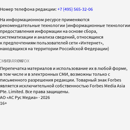
Номер телефона редакции:
+7 (495) 565-32-06
На информационном ресурсе применяются
рекомендательные технологии (информационные технологии
предоставления информации на основе сбора,
систематизации и анализа сведений, относящихся
к предпочтениям пользователей сети «Интернет»,
находящихся на территории Российской Федерации)
СМИ2
SPARROW
INFOX
Перепечатка материалов и использование их в любой форме,
в том числе и в электронных СМИ, возможны только с
письменного разрешения редакции. Товарный знак Forbes
является исключительной собственностью Forbes Media Asia
Pte. Limited. Все права защищены.
AO «АС Рус Медиа»
·
2026
16+