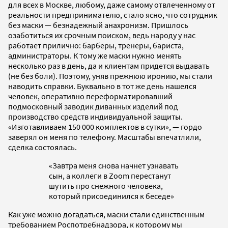
для всех в Москве, любому, даже самому отвлеченному от
реальности предпринимателю, стало ясно, что сотрудник
без маски — безнадежный анахронизм. Пришлось
озаботиться их срочным поиском, ведь народу у нас
работает прилично: барберы, тренеры, бариста,
администраторы. К тому же маски нужно менять
несколько раз в день, да и клиентам придется выдавать
(не без боли). Поэтому, уняв прежнюю иронию, мы стали
наводить справки. Буквально в тот же день нашелся
человек, оперативно переформатировавший
подмосковный заводик диванных изделий под
производство средств индивидуальной защиты.
«Изготавливаем 150 000 комплектов в сутки», — гордо
заверял он меня по телефону. Масштабы впечатлили,
сделка состоялась.
«Завтра меня снова начнет узнавать
сын, а коллеги в Zoom перестанут
шутить про снежного человека,
который присоединился к беседе»
Как уже можно догадаться, маски стали единственным
требованием Роспотребнадзора, к которому мы