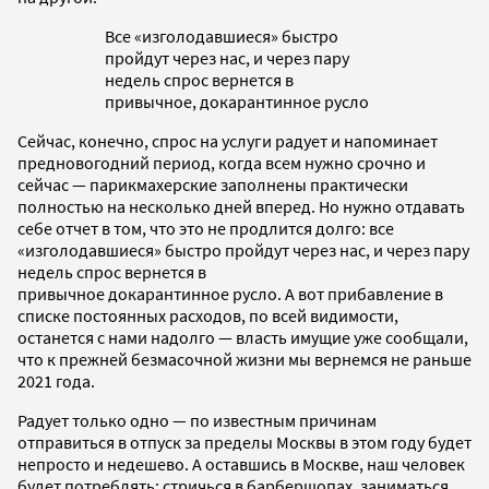
Все «изголодавшиеся» быстро
пройдут через нас, и через пару
недель спрос вернется в
привычное, докарантинное русло
Сейчас, конечно, спрос на услуги радует и напоминает
предновогодний период, когда всем нужно срочно и
сейчас — парикмахерские заполнены практически
полностью на несколько дней вперед. Но нужно отдавать
себе отчет в том, что это не продлится долго: все
«изголодавшиеся» быстро пройдут через нас, и через пару
недель спрос вернется в
привычное докарантинное русло. А вот прибавление в
списке постоянных расходов, по всей видимости,
останется с нами надолго — власть имущие уже сообщали,
что к прежней безмасочной жизни мы вернемся не раньше
2021 года.
Радует только одно — по известным причинам
отправиться в отпуск за пределы Москвы в этом году будет
непросто и недешево. А оставшись в Москве, наш человек
будет потреблять: стричься в барбершопах, заниматься