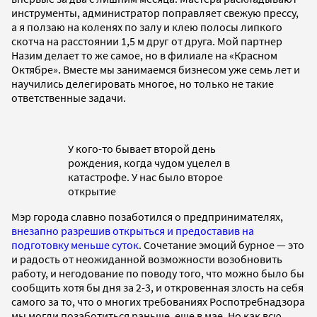
инструменты, администратор поправляет свежую прессу,
а я ползаю на коленях по залу и клею полосы липкого
скотча на расстоянии 1,5 м друг от друга. Мой партнер
Назим делает то же самое, но в филиале на «Красном
Октябре». Вместе мы занимаемся бизнесом уже семь лет и
научились делегировать многое, но только не такие
ответственные задачи.
У кого-то бывает второй день
рождения, когда чудом уцелел в
катастрофе. У нас было второе
открытие
Мэр города славно позаботился о предпринимателях,
внезапно разрешив открыться и предоставив на
подготовку меньше суток
. Сочетание эмоций бурное — это
и радость от неожиданной возможности возобновить
работу, и негодование по поводу того, что можно было бы
сообщить хотя бы дня за 2-3, и откровенная злость на себя
самого за то, что о многих требованиях Роспотребнадзора
мы могли позаботиться раньше, еще в мае. Но как всю