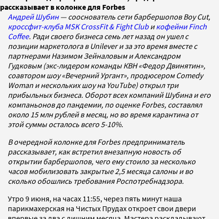
рассказывает в колонке для Forbes
Андрей Шубин
— сооснователь сети барбершопов Boy Cut,
кроссфит-клуба MSK CrossFit & Fight Club
и
кофейни Finch
Coffee
. Ради своего бизнеса семь лет назад он ушел с
позиции маркетолога в Unilever и за это время вместе с
партнерами Назимом Зейналовым и Александром
Гудковым (экс-лидером команды КВН «Федор Двинятин»,
соавтором шоу «Вечерний Ургант», продюсером Comedy
Woman и нескольких шоу на YouTube) открыл три
прибыльных бизнеса. Оборот всех компаний Шубина и его
компаньонов до пандемии, по оценке Forbes, составлял
около 15 млн рублей в месяц, но во время карантина от
этой суммы осталось всего 5-10%.
В очередной колонке для Forbes предприниматель
рассказывает, как встретил внезапную новость об
открытии барбершопов, чего ему стоило за несколько
часов мобилизовать закрытые 2,5 месяца салоны и во
сколько обошлись требования Роспотребнадзора.
Утро 9 июня, на часах 11:55, через пять минут наша
парикмахерская на Чистых Прудах откроет свои двери
впервые за два с лишним месяца. Мастера раскладывают