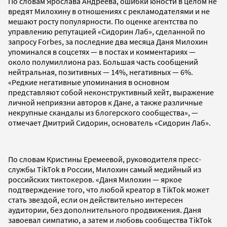
По словам Ярослава Андреева, ошибки юности в целом не
вредят Милохину в отношениях с рекламодателями и не
мешают росту популярности. По оценке агентства по
управлению репутацией «Сидорин Лаб», сделанной по
запросу Forbes, за последние два месяца Даня Милохин
упоминался в соцсетях — в постах и комментариях —
около полумиллиона раз. Большая часть сообщений
нейтральная, позитивных — 14%, негативных — 6%.
«Редкие негативные упоминания в основном
представляют собой неконструктивный хейт, выражение
личной неприязни авторов к Дане, а также различные
некрупные скандалы из блогерского сообщества», —
отмечает Дмитрий Сидорин, основатель «Сидорин Лаб».
По словам Кристины Еремеевой, руководителя пресс-
службы TikTok в России, Милохин самый медийный из
российских тиктокеров. «Даня Милохин — яркое
подтверждение того, что любой креатор в TikTok может
стать звездой, если он действительно интересен
аудитории, без дополнительного продвижения. Даня
завоевал симпатию, а затем и любовь сообщества TikTok