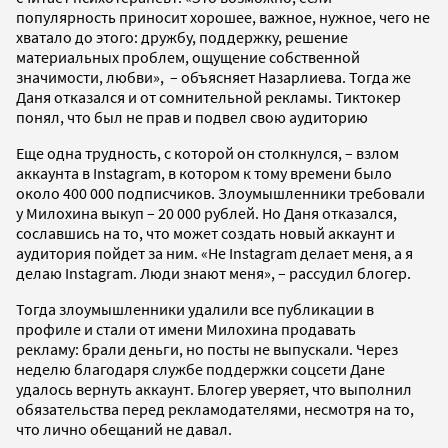
популярность приносит хорошее, важное, нужное, чего не
хватало до этого: дружбу, поддержку, решение
материальных проблем, ощущение собственной
значимости, любви», – объясняет Назарлиева. Тогда же
Даня отказался и от сомнительной рекламы. Тиктокер
понял, что был не прав и подвел свою аудиторию
Еще одна трудность, с которой он столкнулся, – взлом
аккаунта в Instagram, в котором к тому времени было
около 400 000 подписчиков. Злоумышленники требовали
у Милохина выкуп – 20 000 рублей. Но Даня отказался,
сославшись на то, что может создать новый аккаунт и
аудитория пойдет за ним. «Не Instagram делает меня, а я
делаю Instagram. Люди знают меня», – рассудил блогер.
Тогда злоумышленники удалили все публикации в
профиле и стали от имени Милохина продавать
рекламу: брали деньги, но посты не выпускали. Через
неделю благодаря службе поддержки соцсети Дане
удалось вернуть аккаунт. Блогер уверяет, что выполнил
обязательства перед рекламодателями, несмотря на то,
что лично обещаний не давал.