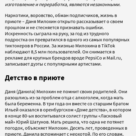
изготовление и переработка, являются незаконными.
Наркотики, воровство, обман подписчиков, жизнь в
приюте – Даня Милохин открыто рассказывает о своем
прошлом и не стесняется признавать ошибки.
Искренность сыграла на руку, за год из трудного
подростка он превратился в одного из самых популярных
тиктокеров в России. За жизнью Милохина в TikTok
наблюдают 8,5 млн пользователей. Он снимается в
рекламе для крупных брендов вроде PepsiCo и Mail.ru,
записывает дуэты с популярными артистами.
Детство в приюте
Даня (Данила) Милохин не помнит своих родителей. Они
разошлись из-за проблем отца с алкоголем, когда мать
была беременна. В три года он вместе со старшим братом
Ильей оказался в оренбургском «Доме детства», в котором
в конце 80-ых воспитывался солист группы «Ласковый
май» Юрий Шатунов. Мать решила, что одна не потянет
погодок, объясняет Милохин. Десять лет, проведенных в
приюте, Данила вспоминает с неохотой. По его словам,