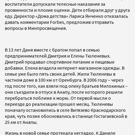
воспитатели допускали телесные наказания за
провинности и плохие оценки. Дети отбирали друг у друга
еду. Директор «Дома детства» Лариса Янченко отказалась
давать комментарии Forbes, предложив отправить
вопросы в Минпросвещения.
В 13 лет Даня вместе с братом попал в семью
предпринимателей Дмитрия и Елены Тюленевых.
Дмитрий продавал спортивное питание и пищевые
добавки. Елена владела интернет-магазином одежды. В
семье уже было пять своих детей. Жили Тюленевы в
частном доме в 100 км от Оренбурга. В 2006 году – через
год после того, как взяли под опеку братьев Милохиных –
они съездили в отпуск в Анапу, после которого решили
перебраться поближе к морю. От первой мысли о
переезде до реализации прошел месяц. Тюленевы
поначалу остановились в селе Витязево Краснодарского
края, чуть позже обосновались в станице Гостагаевской в
25 км от Анапы.
Жизнь в новой семье протекала негладко. К Даниле