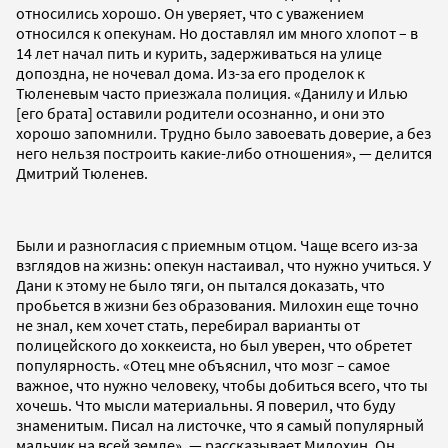
относились хорошо. Он уверяет, что с уважением
относился к опекунам. Но доставлял им много хлопот – в
14 лет начал пить и курить, задерживаться на улице
допоздна, не ночевал дома. Из-за его проделок к
Тюленевым часто приезжала полиция. «Данилу и Илью
[его брата] оставили родители осознанно, и они это
хорошо запомнили. Трудно было завоевать доверие, а без
него нельзя построить какие-либо отношения», — делится
Дмитрий Тюленев.
Были и разногласия с приемным отцом. Чаще всего из-за
взглядов на жизнь: опекун настаивал, что нужно учиться. У
Дани к этому не было тяги, он пытался доказать, что
пробьется в жизни без образования. Милохин еще точно
не знал, кем хочет стать, перебирал варианты от
полицейского до хоккеиста, но был уверен, что обретет
популярность. «Отец мне объяснил, что мозг – самое
важное, что нужно человеку, чтобы добиться всего, что ты
хочешь. Что мысли материальны. Я поверил, что буду
знаменитым. Писал на листочке, что я самый популярный
мальчик на всей земле», — рассказывает Милохин. Он