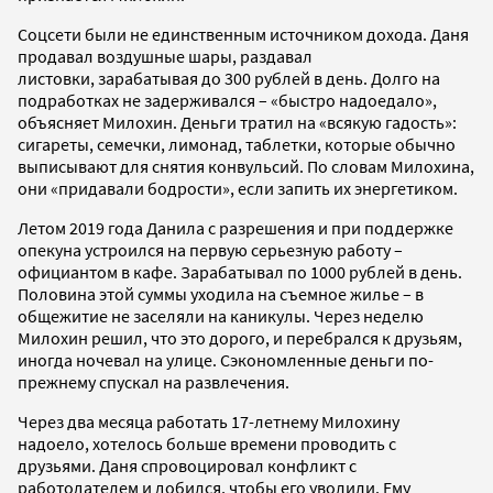
Соцсети были не единственным источником дохода. Даня
продавал воздушные шары, раздавал
листовки, зарабатывая до 300 рублей в день. Долго на
подработках не задерживался – «быстро надоедало»,
объясняет Милохин. Деньги тратил на «всякую гадость»:
сигареты, семечки, лимонад, таблетки, которые обычно
выписывают для снятия конвульсий. По словам Милохина,
они «придавали бодрости», если запить их энергетиком.
Летом 2019 года Данила с разрешения и при поддержке
опекуна устроился на первую серьезную работу –
официантом в кафе. Зарабатывал по 1000 рублей в день.
Половина этой суммы уходила на съемное жилье – в
общежитие не заселяли на каникулы. Через неделю
Милохин решил, что это дорого, и перебрался к друзьям,
иногда ночевал на улице. Сэкономленные деньги по-
прежнему спускал на развлечения.
Через два месяца работать 17-летнему Милохину
надоело, хотелось больше времени проводить с
друзьями. Даня спровоцировал конфликт с
работодателем и добился, чтобы его уволили. Ему