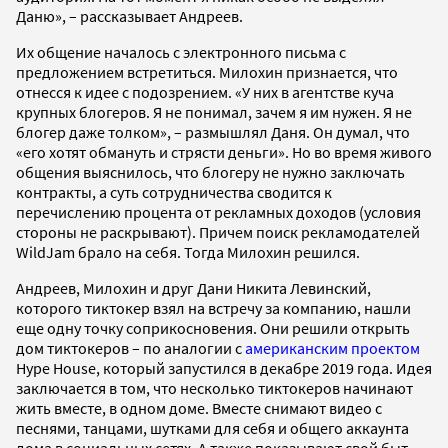
Даню», – рассказывает Андреев.
Их общение началось с электронного письма с
предложением встретиться. Милохин признается, что
отнесся к идее с подозрением. «У них в агентстве куча
крупных блогеров. Я не понимал, зачем я им нужен. Я не
блогер даже толком», – размышлял Даня. Он думал, что
«его хотят обмануть и стрясти деньги». Но во время живого
общения выяснилось, что блогеру не нужно заключать
контракты, а суть сотрудничества сводится к
перечислению процента от рекламных доходов (условия
стороны не раскрывают). Причем поиск рекламодателей
WildJam брало на себя. Тогда Милохин решился.
Андреев, Милохин и друг Дани Никита Левинский,
которого тиктокер взял на встречу за компанию, нашли
еще одну точку соприкосновения. Они решили открыть
дом тиктокеров – по аналогии с
американским проектом
Hype House, который запустился в декабре 2019 года. Идея
заключается в том, что несколько тиктокеров начинают
жить вместе, в одном доме. Вместе снимают видео с
песнями, танцами, шутками для себя и общего аккаунта
дома в социальных сетях. А также показывают свой быт –