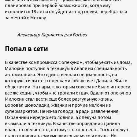
планировал при первой возможности, когда ему
исполнится 18 лет и он уйдет из-под опеки, перебраться
за мечтой в Москву.
Александр Карнюхин для Forbes
Попал в сети
В качестве компромисса с опекуном, чтобы уехать из дома,
Милохин поступил в техникум в Анапе на специальность
автомеханика. Это единственная специальность, на
которую взяли с его оценками, объясняет Данила. Жил в
общежитии. На пары, к которым совсем не было интереса,
все же ходил, чтобы «не трогали отца». Вдали от опекунов
Милохин стал вести еще более разгульную жизнь.
Воровал шоколадки, жвачки и прочие мелочи из
супермаркетов. Не из-за голода, а ради развлечения.
Охранники нередко его ловили, а опекуна потом
вызывали в техникум. В качестве оправдания Данила
врал, что делает это, потому что хочет есть. Тогда опекун
стал отправлять ему «мешки еды»: мясо и крупы. Но