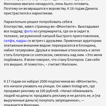
Милохина хватало ненадолго, лень было готовить.
Поэтому он возвращался к воровству. К 16 годам Данила
пристрастился к наркотикам.
Параллельно решил попробовать себя в
блогерстве, завел страницу во «ВКонтакте». Выкладывал
все подряд:
фото
из супермаркета, где он в сидит в
тележке, загруженной лапшой быстрого приготовления,
селфи
,
кадры
со встреч с друзьями. Привлекал аудиторию
эпатажным внешним видом: перекрасился в блондина,
набил татуировки. Друзья и знакомые относились к затее
стать блогером со скепсисом, смеялись над ним. «Это меня
подбивало. Я всем говорил, что стану блогером. Сам себе
это внушил. И помогло», – считает Милохин.
К 17 годам он набрал 2000 подписчиков во «ВКонтакте»,
его начали узнавать на улицах. Он завел Instagram, где
продавал рекламу за 100 рублей. «Начал обманывать
людей на деньги: продавать рекламу и не делать ее, и [на
вырученные деньги] покупать запрещенное», —
признается Милохин.