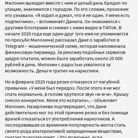
Милохин выходил вместе с ним и целый день бродил по
улицам, знакомился с городом. По его словам, прохожие
его узнавали. «Я ходил и думал, что я не один. У меня есть
подписчики», – вспоминает Данила. Он знакомился с
другими блогерами и снимал с ними видео в TikTok. В
начале 2020 года еще один друг (его имя не упоминается
по просьбе Милохина) рассказал Дане о заработке в
Telegram – мошеннической схеме, которая напоминала
финансовую пирамиду. За рекламу подобных сервисов
щедро платили, можно было заработать около 20 000
рублей в день. Милохин с радостью ухватился за
возможность. Деньги тратил на наркотики.
Но в феврале 2020 года резко отказался от пагубной
привычки. «У меня был передоз. После этого я не мог
спать нормально, в голове крутился звук «м-м-м». Крышу
снесло конкретно. Меня это испугало», – объясняет
Милохин. Назарлиева подтверждает, что Даня
действительно мог по этой причине резко и без помощи
врачей отказаться от употребления наркотиков. А
последовавшая со временем популярность могла стать
своего рода альтернативой запрещенным веществам,
считает психотерапевт. «Это возможно, если