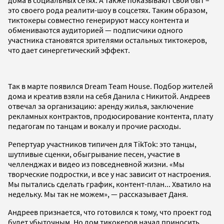
это своего рода реалити-шоу в соцсетях. Таким образом,
тиктокеры совместно генерируют массу контента и
обмениваются аудиторией — подписчики одного
участника становятся зрителями остальных тиктокеров,
что дает синергетический эффект.
Так в марте появился Dream Team House. Подбор жителей
дома и креатив взяли на себя Данила с Никитой. Андреев
отвечал за организацию: аренду жилья, заключение
рекламных контрактов, продюсирование контента, плату
педагогам по танцам и вокалу и прочие расходы.
Репертуар участников типичен для TikTok: это танцы,
шутливые сценки, обыгрывание песен, участие в
челленджах и видео из повседневной жизни. «Мы
творческие подростки, и все у нас зависит от настроения.
Мы пытались сделать график, контент-план... Хватило на
недельку. Мы так не можем», — рассказывает Даня.
Андреев признается, что готовился к тому, что проект год
будет убыточным. Но дом тикокеров начал приносить