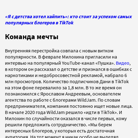
«Я с детства хотел хайпить»: кто стоит за успехом самых
популярных блогеров в TikTok
Команда мечты
Внутренняя перестройка совпала с новым витком
популярности. В феврале Милохина пригласили на
интервью на популярный YouTube-канал «Пушка».
Видео
,
в котором он рассказал о детстве и признался в ошибках с
наркотиками и недобросовестной рекламой, набрало 6
млн просмотров. Количество подписчиков Дани в TikTok
на этом фоне перевалило за 1,8 млн. В то же время он
познакомился с Ярославом Андреевым, основателем
агентства по работе с блогерами WildJam. По словам
предпринимателя, компания постоянно ищет новые лица.
В начале 2020 года WildJam решило «идти в TikTok». И
Милохин по случайности оказался в числе первых, кому
решили предложить сотрудничество. «Мы берем
интересных блогеров, у которых есть достаточная
аудитория. На тот момент я никак особо не выделял