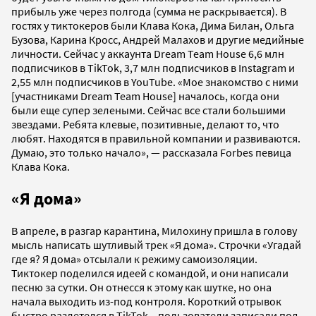
прибыль уже через полгода (сумма не раскрывается). В
гостях у тиктокеров были Клава Кока, Дима Билан, Ольга
Бузова, Карина Кросс, Андрей Малахов и другие медийные
личности. Сейчас у аккаунта Dream Team House 6,6 млн
подписчиков в TikTok, 3,7 млн подписчиков в Instagram и
2,55 млн подписчиков в YouTube. «Мое знакомство с ними
[участниками Dream Team House] началось, когда они
были еще супер зелеными. Сейчас все стали большими
звездами. Ребята клевые, позитивные, делают то, что
любят. Находятся в правильной компании и развиваются.
Думаю, это только начало», — рассказала Forbes певица
Клава Кока.
«Я дома»
В апреле, в разгар карантина, Милохину пришла в голову
мысль написать шутливый трек «Я дома». Строчки «Угадай
где я? Я дома» отсылали к режиму самоизоляции.
Тиктокер поделился идеей с командой, и они написали
песню за сутки. Он отнесся к этому как шутке, но она
начала выходить из-под контроля. Короткий отрывок
быстро разлетелся в TikTok – пользователи записали под