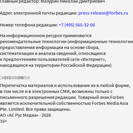
Главный редактор: Мазурин Николай Дмитриевич
Адрес электронной почты редакции:
press-release@forbes.ru
Номер телефона редакции:
+7 (495) 565-32-06
На информационном ресурсе применяются
рекомендательные технологии (информационные технологии
предоставления информации на основе сбора,
систематизации и анализа сведений, относящихся
к предпочтениям пользователей сети «Интернет»,
находящихся на территории Российской Федерации)
СМИ2
SPARROW
INFOX
Перепечатка материалов и использование их в любой форме,
в том числе и в электронных СМИ, возможны только с
письменного разрешения редакции. Товарный знак Forbes
является исключительной собственностью Forbes Media Asia
Pte. Limited. Все права защищены.
AO «АС Рус Медиа»
·
2026
16+