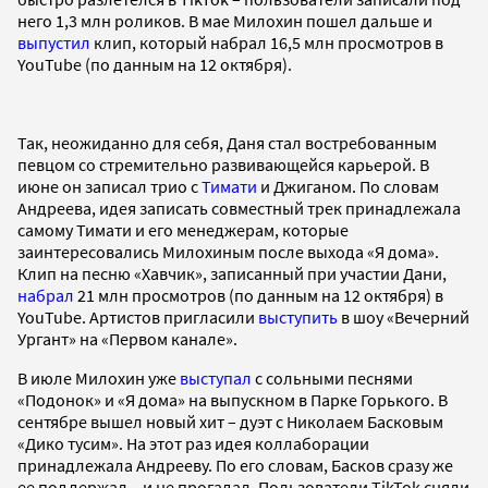
него 1,3 млн роликов. В мае Милохин пошел дальше и
выпустил
клип, который набрал 16,5 млн просмотров в
YouTube (по данным на 12 октября).
Так, неожиданно для себя, Даня стал востребованным
певцом со стремительно развивающейся карьерой. В
июне он записал трио с
Тимати
и Джиганом. По словам
Андреева, идея записать совместный трек принадлежала
самому Тимати и его менеджерам, которые
заинтересовались Милохиным после выхода «Я дома».
Клип на песню «Хавчик», записанный при участии Дани,
набрал
21 млн просмотров (по данным на 12 октября) в
YouTube. Артистов пригласили
выступить
в шоу «Вечерний
Ургант» на «Первом канале».
В июле Милохин уже
выступал
с сольными песнями
«Подонок» и «Я дома» на выпускном в Парке Горького. В
сентябре вышел новый хит – дуэт с Николаем Басковым
«Дико тусим». На этот раз идея коллаборации
принадлежала Андрееву. По его словам, Басков сразу же
ее поддержал – и не прогадал. Пользователи TikTok сняли