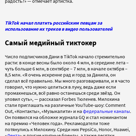
радость?» — отмечает артистка.
TikTok начал платить российским певцам за
использование их треков в видео пользователей
Самый медийный тиктокер
Число подписчиков Дани в TikTok начало стремительно
расти: в конце весны было около 4 млн, в середине лета –
чуть больше 6 млн, в сентябре – 7 млн, в начале октября –
8,5 млн. «Я очень искренне рад и горд за Данила, он
сделал всё правильно. Мы много разговаривали, и я часто
говорил, что нужно целиться в луну, ведь даже если
промахнешься, всё равно останешься среди звёзд. Он
уловил суть», — рассказал Forbes Тюленев. Милохина
стали приглашать на различные YouTube-шоу: Comment
Out, «Контакты», «Музыкалити» и на
федеральные каналы
.
Он появился на обложке журнала GQ и стал номинантом
на премию «Человек года». Рекламодатели тоже
потянулись к Милохину. Среди них PepsiCo, Honor, Huawei,
«
Лента
» и другие крупные бренды, а также десятки