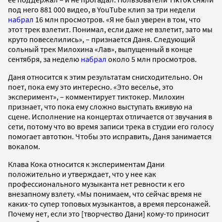
под него 881 000 видео, в YouTube клип за три недели
набрал
16 млн просмотров. «Я не был уверен в том, что
этот трек взлетит. Понимал, если даже не взлетит, зато мы
круто повеселились», – признается Даня. Следующий
сольный трек Милохина «Лав», выпущенный в конце
сентября, за неделю
набрал
около 5 млн просмотров.
Даня относится к этим результатам снисходительно. Он
поет, пока ему это интересно. «Это веселье, это
эксперимент», – комментирует тиктокер. Милохин
признает, что пока ему сложно выступать вживую на
сцене. Исполнение на концертах отличается от звучания в
сети, потому что во время записи трека в студии его голосу
помогает автотюн. Чтобы это исправить, Даня занимается
вокалом.
Клава Кока относится к экспериментам Дани
положительно и утверждает, что у нее как
профессионального музыканта нет ревности к его
внезапному взлету. «Мы понимаем, что сейчас время не
каких-то супер топовых музыкантов, а время персонажей.
Почему нет, если это [творчество Дани] кому-то приносит