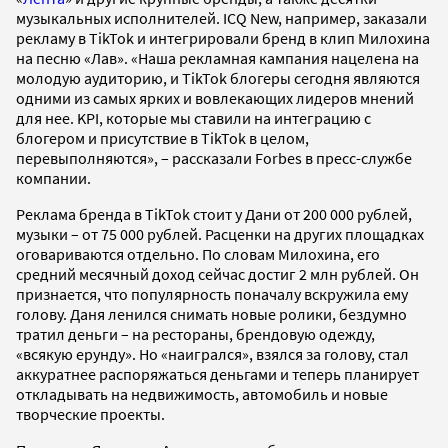
музыкальных исполнителей. ICQ New, например, заказали
рекламу в TikTok и интегрировали бренд в клип Милохина
на песню «Лав». «Наша рекламная кампания нацелена на
молодую аудиторию, и TikTok блогеры сегодня являются
одними из самых ярких и вовлекающих лидеров мнений
для нее. KPI, которые мы ставили на интеграцию с
блогером и присутствие в TikTok в целом,
перевыполняются», – рассказали Forbes в пресс-службе
компании.
Реклама бренда в TikTok стоит у Дани от 200 000 рублей,
музыки – от 75 000 рублей. Расценки на других площадках
оговариваются отдельно. По словам Милохина, его
средний месячный доход сейчас достиг 2 млн рублей. Он
признается, что популярность поначалу вскружила ему
голову. Даня ленился снимать новые ролики, бездумно
тратил деньги – на рестораны, брендовую одежду,
«всякую ерунду». Но «наигрался», взялся за голову, стал
аккуратнее распоряжаться деньгами и теперь планирует
откладывать на недвижимость, автомобиль и новые
творческие проекты.