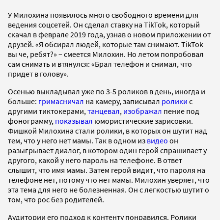
У Милохина появилось много свободного времени для
ведения соцсетей. Он сделал ставку на TikTok, который
скачал в феврале 2019 года, узнав о новом приложении от
друзей. «Я обсирал людей, которые там снимают. TikTok
вы че, ребят?» – смеется Милохин. Но летом попробовал
сам снимать и втянулся: «Брал телефон и снимал, что
придет в голову».
Осенью выкладывал уже по 3-5 роликов в день, иногда и
больше:
гримасничал
на камеру, записывал
ролики
с
другими тиктокерами,
танцевал
,
изображал
пение под
фонограмму,
показывал
юмористические зарисовки.
Фишкой Милохина стали ролики, в которых он шутит над
тем, что у него нет мамы. Так в одном из
видео
он
разыгрывает диалог, в котором один герой спрашивает у
другого, какой у него пароль на телефоне. В ответ
слышит, что имя мамы. Затем герой видит, что пароля на
телефоне нет, потому что нет мамы. Милохин уверяет, что
эта тема для него не болезненная. Он с легкостью шутит о
том, что рос без родителей.
Аудитории его подход к контенту понравился. Ролики