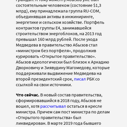
состоятельным человеком (состояние $1,3
млрд), ему принадлежала группа RU-COM,
объединявшая активы в инжиниринге,
энергетике и сельском хозяйстве. Портфель
контрактов группы Е4, занимавшейся
строительством энергоблоков, на 2013 год
превышал 160 млрд рублей. После ухода
Медведева в правительство Абызов стал
«министром без портфеля», продолжив
курировать «Открытое правительство».
Абызов идеологически был близок к Аркадию
Дворковичу и Зиявудину Магомедову, которые
поддерживали выдвижение Медведева на
второй президентский срок,
писал
РБК со
ссылкой на свои источники.
Что сейчас.
В новый состав правительства,
сформировавшийся в 2018 году, Абызов не
вошел, хотя
рассчитывал
остаться в кресле
министра. Причем сам пост министра по делам
«Открытого правительства» был
ликвидирован. В марте 2019 года бывшего