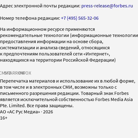
Адрес электронной почты редакции:
press-release@forbes.ru
Номер телефона редакции:
+7 (495) 565-32-06
На информационном ресурсе применяются
рекомендательные технологии (информационные технологии
предоставления информации на основе сбора,
систематизации и анализа сведений, относящихся
к предпочтениям пользователей сети «Интернет»,
находящихся на территории Российской Федерации)
СМИ2
SPARROW
INFOX
Перепечатка материалов и использование их в любой форме,
в том числе и в электронных СМИ, возможны только с
письменного разрешения редакции. Товарный знак Forbes
является исключительной собственностью Forbes Media Asia
Pte. Limited. Все права защищены.
AO «АС Рус Медиа»
·
2026
16+