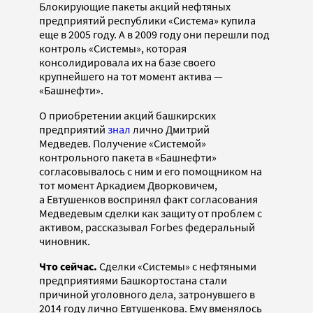
Блокирующие пакеты акций нефтяных
предприятий республики «Система» купила
еще в 2005 году. А в 2009 году они перешли под
контроль «Системы», которая
консолидировала их на базе своего
крупнейшего на тот момент актива —
«Башнефти».
О приобретении акций башкирских
предприятий
знал
лично Дмитрий
Медведев. Получение «Системой»
контрольного пакета в «Башнефти»
согласовывалось с ним и его помощником на
тот момент Аркадием Дворковичем,
а Евтушенков воспринял факт согласования
Медведевым сделки как защиту от проблем с
активом, рассказывал Forbes федеральный
чиновник.
Что сейчас.
Сделки «Системы» с нефтяными
предприятиями Башкортостана стали
причиной уголовного дела, затронувшего в
2014 году лично Евтушенкова. Ему вменялось