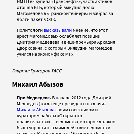
НМТП выкупила «Транснефть», часть активов
отошла ВТБ, который выкупил долю
Магомедова в «Трансконтейнере» и забрал за
долги пакет в ОЗК.
Политологи
высказывали
мнение, что этот
арест Магомедовых ослабляет позиции
Дмитрия Медведева и вице-премьера Аркадия
Дворковича, с которым Зиявудин Магомедов
учился на экономфаке МГУ.
Гавриил Григоров
·
ТАСС
Михаил Абызов
При Медведеве.
В начале 2012 года Дмитрий
Медведев (тогда еще президент) назначил
Михаила Абызова
своим советником и
куратором работы «Открытого
правительства» — ведомства, которое должно
было упростить взаимодействие ведомств и
граждан. К тому моменту Абызов уже был