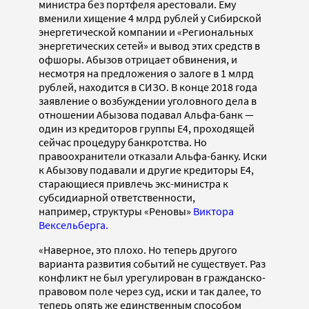
министра без портфеля арестовали. Ему
вменили хищение 4 млрд рублей у Сибирской
энергетической компании и «Региональных
энергетических сетей» и вывод этих средств в
офшоры. Абызов отрицает обвинения, и
несмотря на предложения о залоге в 1 млрд
рублей, находится в СИЗО. В конце 2018 года
заявление о возбуждении уголовного дела в
отношении Абызова подавал Альфа-банк —
один из кредиторов группы E4, проходящей
сейчас процедуру банкротства. Но
правоохранители отказали Альфа-банку. Иски
к Абызову подавали и другие кредиторы Е4,
старающиеся привлечь экс-министра к
субсидиарной ответственности,
например, структуры «Реновы»
Виктора
Вексельберга.
«Наверное, это плохо. Но теперь другого
варианта развития событий не существует. Раз
конфликт не был урегулирован в гражданско-
правовом поле через суд, иски и так далее, то
теперь опять же единственным способом