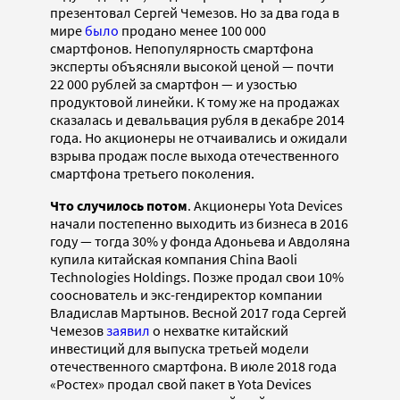
презентовал Сергей Чемезов. Но за два года в
мире
было
продано менее 100 000
смартфонов. Непопулярность смартфона
эксперты объясняли высокой ценой — почти
22 000 рублей за смартфон — и узостью
продуктовой линейки. К тому же на продажах
сказалась и девальвация рубля в декабре 2014
года. Но акционеры не отчаивались и ожидали
взрыва продаж после выхода отечественного
смартфона третьего поколения.
Что случилось потом
. Акционеры Yota Devices
начали постепенно выходить из бизнеса в 2016
году — тогда 30% у фонда Адоньева и Авдоляна
купила китайская компания China Baoli
Technologies Holdings. Позже продал свои 10%
сооснователь и экс-гендиректор компании
Владислав Мартынов. Весной 2017 года Сергей
Чемезов
заявил
о нехватке китайский
инвестиций для выпуска третьей модели
отечественного смартфона. В июле 2018 года
«Ростех» продал свой пакет в Yota Devices