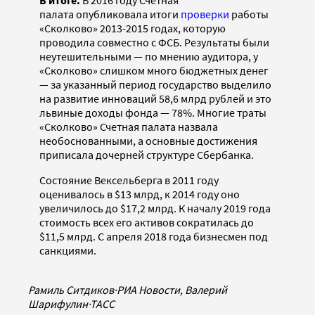
В итоге.
В 2016 году Счетная
палата опубликовала итоги
проверки
работы
«Сколково» 2013-2015 годах, которую
проводила совместно с ФСБ. Результаты были
неутешительными — по мнению аудитора, у
«Сколково» слишком много бюджетных денег
— за указанный период государство выделило
на развитие инноваций 58,6 млрд рублей и это
львиные доходы фонда — 78%. Многие траты
«Сколково» Счетная палата назвала
необоснованными, а основные достижения
приписала дочерней структуре Сбербанка.
Состояние Вексельберга в 2011 году
оценивалось в $13 млрд, к 2014 году оно
увеличилось до $17,2 млрд. К началу 2019 года
стоимость всех его активов сократилась до
$11,5 млрд. С апреля 2018 года бизнесмен под
санкциями.
Рамиль Ситдиков
·
РИА Новости, Валерий
Шарифулин
·
ТАСС