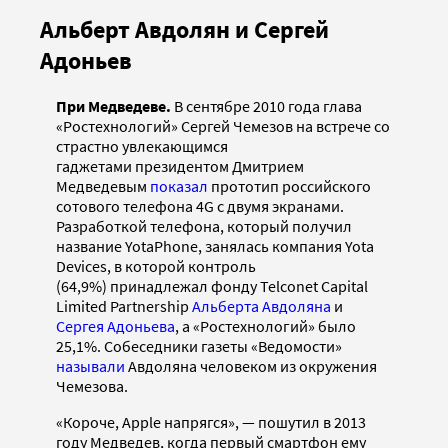
Альберт Авдолян и Сергей
Адоньев
При Медведеве.
В сентябре 2010 года глава
«Ростехнологий» Сергей Чемезов на встрече со
страстно увлекающимся
гаджетами президентом Дмитрием
Медведевым
показал
прототип российского
сотового телефона 4G с двумя экранами.
Разработкой телефона, который получил
название YotaPhone, занялась компания Yota
Devices, в которой контроль
(64,9%) принадлежал фонду Telconet Capital
Limited Partnership
Альберта Авдоляна
и
Сергея Адоньева
, а «Ростехнологий» было
25,1%. Собеседники газеты «Ведомости»
называли
Авдоляна человеком из окружения
Чемезова.
«Короче, Apple напрягся», — пошутил в 2013
году Медведев, когда первый смартфон ему