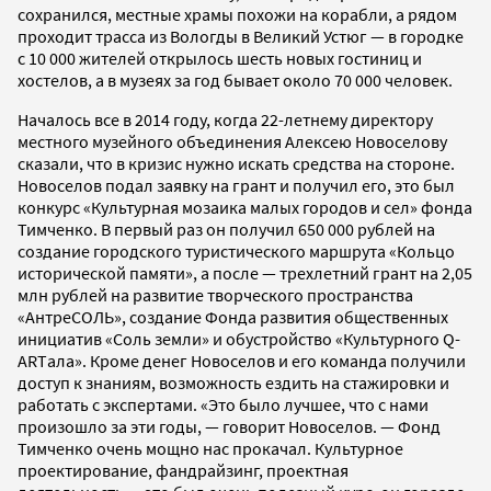
сохранился, местные храмы похожи на корабли, а рядом
проходит трасса из Вологды в Великий Устюг — в городке
с 10 000 жителей открылось шесть новых гостиниц и
хостелов, а в музеях за год бывает около 70 000 человек.
Началось все в 2014 году, когда 22-летнему директору
местного музейного объединения Алексею Новоселову
сказали, что в кризис нужно искать средства на стороне.
Новоселов подал заявку на грант и получил его, это был
конкурс «Культурная мозаика малых городов и сел» фонда
Тимченко. В первый раз он получил 650 000 рублей на
создание городского туристического маршрута «Кольцо
исторической памяти», а после — трехлетний грант на 2,05
млн рублей на развитие творческого пространства
«АнтреСОЛЬ», создание Фонда развития общественных
инициатив «Соль земли» и обустройство «Культурного Q-
ARTала». Кроме денег Новоселов и его команда получили
доступ к знаниям, возможность ездить на стажировки и
работать с экспертами. «Это было лучшее, что с нами
произошло за эти годы, — говорит Новоселов. — Фонд
Тимченко очень мощно нас прокачал. Культурное
проектирование, фандрайзинг, проектная