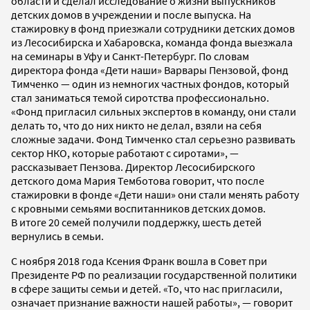
области и сделал исследование о жизни выпускников
детских домов в учреждении и после выпуска. На
стажировку в фонд приезжали сотрудники детских домов
из Лесосибирска и Хабаровска, команда фонда выезжала
на семинары в Уфу и Санкт-Петербург. По словам
директора фонда «Дети наши» Варвары Пензовой, фонд
Тимченко — один из немногих частных фондов, который
стал заниматься темой сиротства профессионально.
«Фонд пригласил сильных экспертов в команду, они стали
делать то, что до них никто не делал, взяли на себя
сложные задачи. Фонд Тимченко стал серьезно развивать
сектор НКО, которые работают с сиротами», —
рассказывает Пензова. Директор Лесосибирского
детского дома Мария Темботова говорит, что после
стажировки в фонде «Дети наши» они стали менять работу
с кровными семьями воспитанников детских домов.
В итоге 20 семей получили поддержку, шесть детей
вернулись в семьи.
С ноября 2018 года Ксения Франк вошла в Совет при
Президенте РФ по реализации государственной политики
в сфере защиты семьи и детей. «То, что нас пригласили,
означает признание важности нашей работы», — говорит