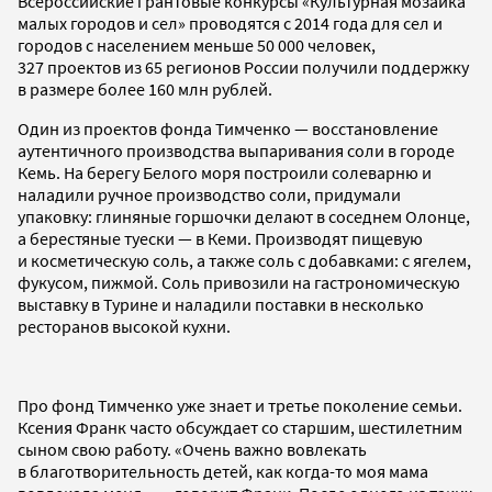
Всероссийские грантовые конкурсы «Культурная мозаика
малых городов и сел» проводятся с 2014 года для сел и
городов с населением меньше 50 000 человек,
327 проектов из 65 регионов России получили поддержку
в размере более 160 млн рублей.
Один из проектов фонда Тимченко — восстановление
аутентичного производства выпаривания соли в городе
Кемь. На берегу Белого моря построили солеварню и
наладили ручное производство cоли, придумали
упаковку: глиняные горшочки делают в cоседнем Олонце,
а берестяные туески — в Кеми. Производят пищевую
и косметическую соль, а также соль с добавками: с ягелем,
фукусом, пижмой. Cоль привозили на гастрономическую
выставку в Турине и наладили поставки в несколько
ресторанов высокой кухни.
Про фонд Тимченко уже знает и третье поколение семьи.
Ксения Франк часто обсуждает со старшим, шестилетним
сыном свою работу. «Очень важно вовлекать
в благотворительность детей, как когда-то моя мама