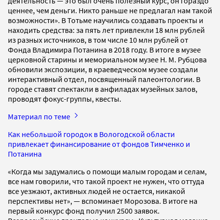
деятельность — это был очень полезный курс, он гораздо
ценнее, чем деньги. Никто раньше не предлагал нам такой
возможности». В Тотьме научились создавать проекты и
находить средства: за пять лет привлекли 18 млн рублей
из разных источников, в том числе 10 млн рублей от
Фонда Владимира Потанина в 2018 году. В итоге в музее
церковной старины и мемориальном музее Н. М. Рубцова
обновили экспозиции, в краеведческом музее cоздали
интерактивный отдел, посвященный палеонтологии. В
городе ставят спектакли в анфиладах музейных залов,
проводят фокус-группы, квесты.
Материал по теме
Как небольшой городок в Вологодской области
привлекает финансирование от фондов Тимченко и
Потанина
«Когда мы задумались о помощи малым городам и селам,
все нам говорили, что такой проект не нужен, что оттуда
все уезжают, активных людей не остается, никакой
перспективы нет», — вспоминает Морозова. В итоге на
первый конкурс фонд получил 2500 заявок.