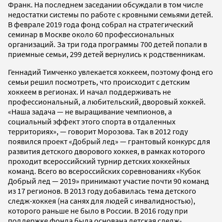
Франк. На последнем заседании обсуждали в том числе
недостатки системы по работе с кровными семьями детей.
В феврале 2019 года фонд собрал на стратегический
семинар в Москве около 60 профессиональных
организаций. За три года программы 700 детей попали в
приемные семьи, 299 детей вернулись к родственникам.
Геннадий Тимченко увлекается хоккеем, поэтому фонд его
семьи решил посмотреть, что происходит с детским
хоккеем в регионах. И начал поддерживать не
профессиональный, а любительский, дворовый хоккей.
«Наша задача — не выращивание чемпионов, а
социальный эффект этого спорта в отдаленных
территориях», — говорит Морозова. Так в 2012 году
появился проект «Добрый лед» — грантовый конкурс для
развития детского дворового хоккея, в рамках которого
проходит всероссийский турнир детских хоккейных
команд. Всего во всероссийских соревнованиях «Кубок
Добрый лед — 2019» принимают участие почти 90 команд
из 17 регионов. В 2013 году добавилась тема детского
следж-хоккея (на санях для людей с инвалидностью),
которого раньше не было в России. В 2016 году при
поддержке фонда была основана детская следж-