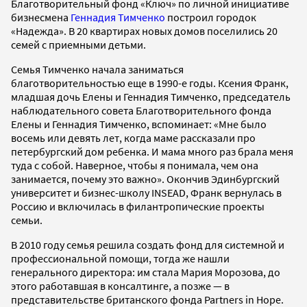
Благотворительный фонд «Ключ» по личной инициативе
бизнесмена
Геннадия Тимченко
построил городок
«Надежда». В 20 квартирах новых домов поселились 20
семей c приемными детьми.
Семья Тимченко начала заниматься
благотворительностью еще в 1990-е годы. Ксения Франк,
младшая дочь Елены и Геннадия Тимченко, председатель
наблюдательного совета Благотворительного фонда
Елены и Геннадия Тимченко, вспоминает: «Мне было
восемь или девять лет, когда маме рассказали про
петербургский дом ребенка. И мама много раз брала меня
туда с собой. Наверное, чтобы я понимала, чем она
занимается, почему это важно». Окончив Эдинбургский
университет и бизнес-школу INSEAD, Франк вернулась в
Россию и включилась в филантропические проекты
семьи.
В 2010 году семья решила создать фонд для системной и
профессиональной помощи, тогда же нашли
генерального директора: им стала Мария Морозова, до
этого работавшая в консалтинге, а позже — в
представительстве британского фонда Partners in Hope.