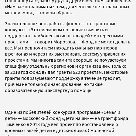
community care, заботу друг о друге в местном сообществе.
«Нам важно заниматься тем, для чего еще нет отлаженных
механизмов», — говорит Франк.
Значительная часть работы фонда — это грантовые
конкурсы. «Этот механизм позволяет выявить и
поддержать наиболее активных людей с интересными
проектами, — говорит Морозова. — Фонд не может делать
все. Мы предпочитаем находить сильных партнеров
в регионах и через них выстраивать систему управления
проектами. Мы никогда сами так хорошо не почувствуем
специфику отдельных регионов и организаций». Только
за 2018 год фонд выдал гранты 520 проектам. Некоторые
гранты подразумевают поддержку в течение трех лет,
причем не только финансирование, но также
образовательную и экспертную помощь.
Один из победителей конкурса в программе «Семья и
дети» — московский фонд «Дети наши» — на грант фонда
Тимченко в 2018 году вел проект по восстановлению
кровных связей детей в детских домах Смоленской