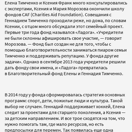
Елена Тимченко и Ксения Франк много консультировались
с экспертами, Ксения и Мария Морозова окончили школу
фондов CAF (Charities Aid Foundation). Совещания с
Геннадием Тимченко проходили реже, но дома, по словам
Ксении, с отцом много обсуждали этот семейный проект.
Первые три года фонд назывался «Ладога». «Учредители
не были склонны афишировать свое участие, — говорит
Морозова. — Фонд был создан не для того, чтобы с
помощью благотворительности заниматься пиаром семьи
Тимченко и поддерживать репутацию. У фонда другие
задачи». Однако в сентябре 2013 года учредители решили
дать фонду свои имена, и «Ладога» превратилась
в Благотворительный фонд Елены и Геннадия Тимченко.
В 2014 году у фонда сформировалась стратегия основных
программ: спорт, дети, пожилые люди и культура. Такой
выбор не случаен. Геннадий поддерживает хоккей, Елена
следит за проектами для старшего поколения, а Ксения —
за детским направлением. И все трое сходятся на том, что
нужно помогать там, где мало ресурсов, но есть
предпосылки для перемен. Так появилась еще одна