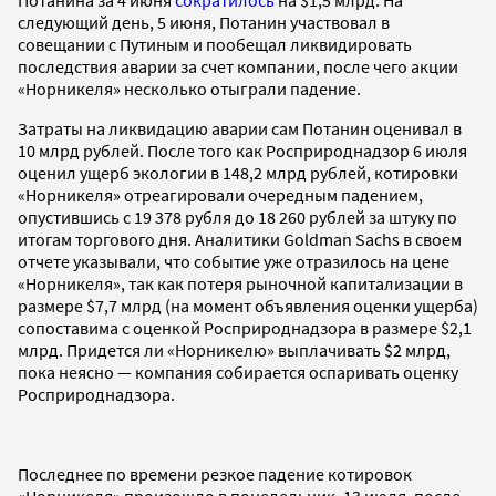
следующий день, 5 июня, Потанин участвовал в
совещании с Путиным и пообещал ликвидировать
последствия аварии за счет компании, после чего акции
«Норникеля» несколько отыграли падение.
Затраты на ликвидацию аварии сам Потанин оценивал в
10 млрд рублей. После того как Росприроднадзор 6 июля
оценил ущерб экологии в 148,2 млрд рублей, котировки
«Норникеля» отреагировали очередным падением,
опустившись с 19 378 рубля до 18 260 рублей за штуку по
итогам торгового дня. Аналитики Goldman Sachs в своем
отчете указывали, что событие уже отразилось на цене
«Норникеля», так как потеря рыночной капитализации в
размере $7,7 млрд (на момент объявления оценки ущерба)
сопоставима с оценкой Росприроднадзора в размере $2,1
млрд. Придется ли «Норникелю» выплачивать $2 млрд,
пока неясно — компания собирается оспаривать оценку
Росприроднадзора.
Последнее по времени резкое падение котировок
«Норникеля» произошло в понедельник, 13 июля, после