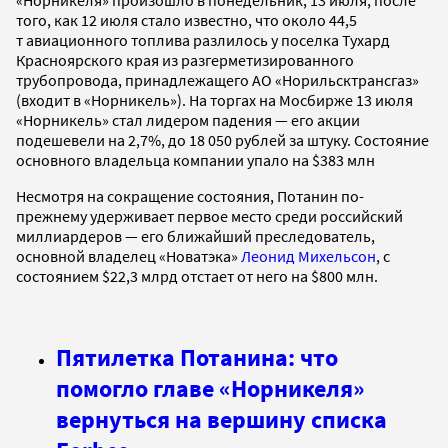
того, как 12 июля стало известно, что
около 44,5
т авиационного топлива разлилось у поселка Тухард
Красноярского края из разгерметизированного
трубопровода, принадлежащего АО «Норильсктрансгаз»
(входит в «Норникель»). На торгах на Мосбирже 13 июля
«Норникель» стал лидером падения — его акции
подешевели на 2,7%, до 18 050 рублей за штуку. Состояние
основного владельца компании упало на $383 млн
Несмотря на сокращение состояния, Потанин по-
прежнему удерживает первое место среди российский
миллиардеров — его ближайший преследователь,
основной владелец «Новатэка»
Леонид Михельсон
, с
состоянием $22,3 млрд отстает от него на $800 млн.
Пятилетка Потанина: что
помогло главе «Норникеля»
вернуться на вершину списка