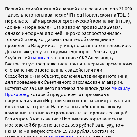
Первой и самой крупной аварией стал
разлив около 21 000
т дизельного топлива после ЧП под Норильском на ТЭЦ-3
Норильско-Таймырской энергетической компании (НТЭК),
«дочке« «Норникеля». Сама авария произошла 29 мая,
однако информация о ней широко распространилась
только 3 июня, когда она стала темой совещания у
президента Владимира Путина, показанного в телеэфире.
Днем позже депутат Госдумы, единоросс Александр
Якубовский
написал
запрос главе СКР Александру
Бастрыкину с предложением принять меры «к временному
отстранению ответственных за действия или
бездействие» на объекте, включая Владимира Потанина,
для проведения объективного расследования аварии.
Вступаться за бывшего партнера пришлось даже
Михаилу
Прохорову
, который предостерег от призывов к
национализации «Норникеля» и «втаптывания репутации
бизнесмена в грязь». Напряженная обстановка вокруг
компании негативно отразилась на котировках ее акций.
Если утром 3 июня акции «Норникеля» торговались на
Московской бирже по цене 22 398 рублей за штуку, то 4
июня на минимуме стоили 19 738 рубля. Состояние
Потанина за 4 июня
сократилось
на $1,5 млрд. На